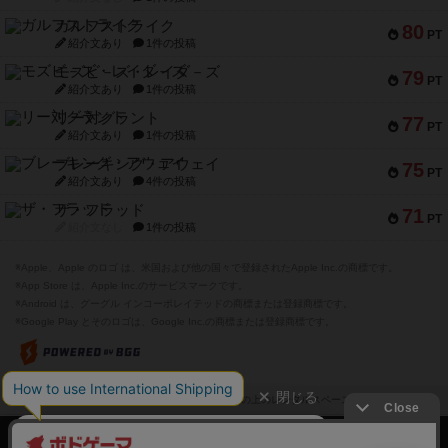
ガルフストライク
80
PT
紹介文あり
1件の投稿
モズビ－ズ・レイダ－ズ
79
PT
紹介文あり
1件の投稿
リー対グラント
77
PT
紹介文あり
1件の投稿
ブレーキング・アウェイ
75
PT
紹介文あり
4件の投稿
ザ・フラッド
71
PT
紹介文なし
1件の投稿
※Apple、Apple のロゴ は、米国および他の国々で登録されたApple Inc.の商標です。
※App Store は、Apple Inc.のサービスマークです。
※Android は、グーグル インコーポレイテッドの商標または登録商標です。
※Google Play とそのロゴは、Google Inc.の商標または登録商標です。
閉じる
ボドゲーマTOP
ボドとも一覧
坂の上のレンタルスペース
マイボードゲ
ボドゲーマTOP
ボードゲームのプレイ履歴を記録し