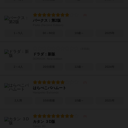
パークス：第2版
Parks (Second Edition)
1～5人
30～60分
10歳～
2025年
ドラダ：新版
DORADA: New edition
2～4人
20分前後
12歳～
2024年
はらぺこバハムート
Harapeko Bahamūt
2人用
10分前後
10歳～
2021年
カタン ３D版
Catan 3D