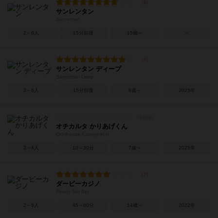
サンレンタン
Sanrentan
2～6人
15分前後
15歳～
－
サンレンタン ディープ
Sanrentan Deep
2～6人
15分前後
8歳～
2025年
オチカルタ かりあげくん
Ochikaruta Kariage-kun
2～4人
10～30分
7歳～
2025年
ダービーカジノ
Ready Set Bet
2～9人
45～60分
14歳～
2022年