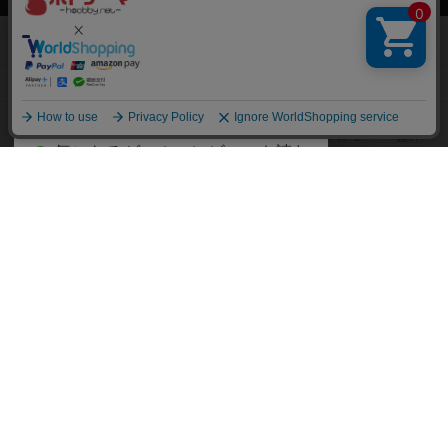
て、
ボードゲームを検索する
自分のデータを管理しませんか？
約75,000人
がボドゲーマを利用中！
ボードゲームの新着レビュー
遊んだボードゲームを記録する
ボードゲーム会情報
気になるゲームのレビューを読む
お気に入り作品・所有リストの共
メカニクス特集
有
掲示板・トピックス
ログイン / 会員登録（10秒）
Google
X
ボドとも・会員一覧
Apple
Facebook
ボードゲーム業界コラム
または
ボドゲーマご利用案内
メールで会員登録
ボードゲーム通販