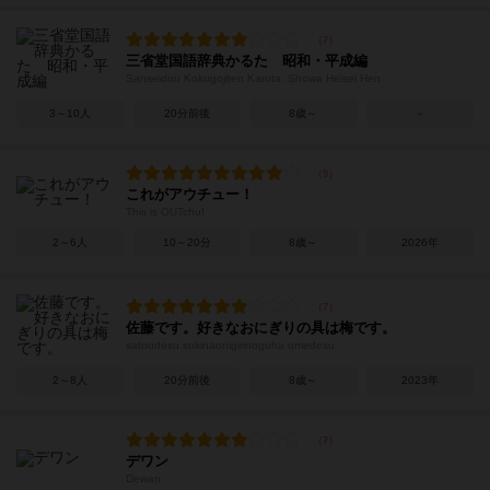
三省堂国語辞典かるた 昭和・平成編
Sanseidou Kokugojiten Karuta: Showa Heisei Hen
3～10人
20分前後
8歳～
－
これがアウチュー！
This is OUTchu!
2～6人
10～20分
8歳～
2026年
佐藤です。好きなおにぎりの具は梅です。
satoudesu sukinaonigirinoguha umedesu
2～8人
20分前後
8歳～
2023年
デワン
Dewan