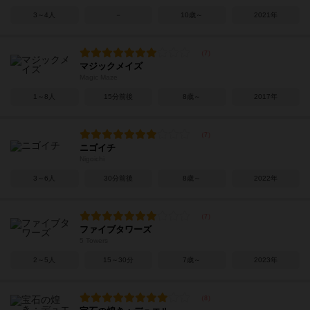
3～4人
－
10歳～
2021年
マジックメイズ
Magic Maze
1～8人
15分前後
8歳～
2017年
ニゴイチ
Nigoichi
3～6人
30分前後
8歳～
2022年
ファイブタワーズ
5 Towers
2～5人
15～30分
7歳～
2023年