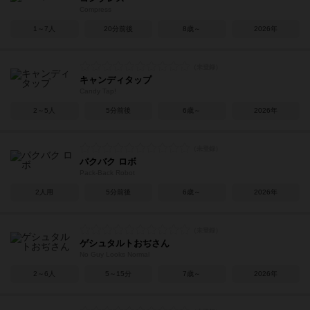
Compress
1～7人
20分前後
8歳～
2026年
キャンディタップ
Candy Tap!
2～5人
5分前後
6歳～
2026年
パクバク ロボ
Pack-Back Robot
2人用
5分前後
6歳～
2026年
ゲシュタルトおぢさん
No Guy Looks Normal
2～6人
5～15分
7歳～
2026年