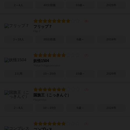
2～4人
40分前後
10歳～
2025年
フリップ７
Flip 7
3～18人
20分前後
8歳～
2024年
妖怪1504
Yokai Ichigozeroyon
2人用
10～20分
10歳～
2026年
国旗王（こっきんぐ）
Flagenius
2～8人
10～15分
6歳～
2024年
コンプレス