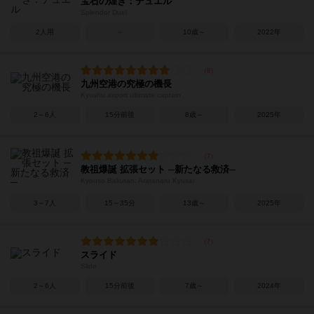
宝石の煌き：デュエル
Splendor Duel
2人用
－
10歳～
2022年
九州空港の究極の機長
Kyushu airport ultimate captain
2～6人
15分前後
8歳～
2025年
教祖爆誕 拡張セット ─新たなる救済─
Kyouso Bakutan: Aratanaru Kyusai
3～7人
15～35分
13歳～
2025年
スライド
Slide
2～6人
15分前後
7歳～
2024年