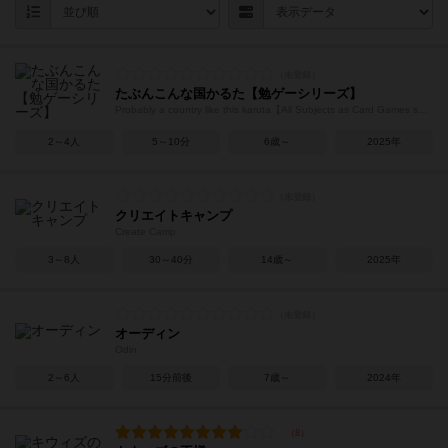
たぶんこんな国かるた【勉ゲーシリーズ】
Probably a country like this karuta【All Subjects as Card Games series】
2～4人
5～10分
6歳～
2025年
クリエイトキャンプ
Create Camp
3～8人
30～40分
14歳～
2025年
オーディン
Odin
2～6人
15分前後
7歳～
2024年