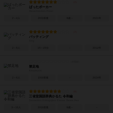
ばったポーカー
Heuschrecken Poker
2～4人
20分前後
8歳～
2021年
バッティング
Xing
2～6人
15～25分
－
2012年
禁足地
Kinsokuchi
2～6人
15分前後
－
2024年
三省堂国語辞典かるた 令和編
Sanseidou Kokugojiten Karuta: Reiwa Hen
3～10人
20分前後
8歳～
－