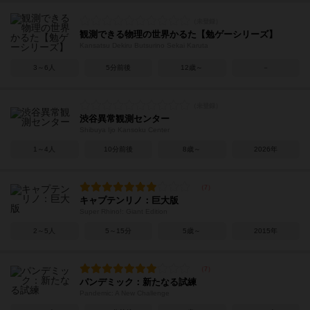
観測できる物理の世界かるた【勉ゲーシリーズ】
Kansatsu Dekiru Butsurino Sekai Karuta
3～6人
5分前後
12歳～
－
渋谷異常観測センター
Shibuya Ijo Kansoku Center
1～4人
10分前後
8歳～
2026年
キャプテンリノ：巨大版
Super Rhino!: Giant Edition
2～5人
5～15分
5歳～
2015年
パンデミック：新たなる試練
Pandemic: A New Challenge