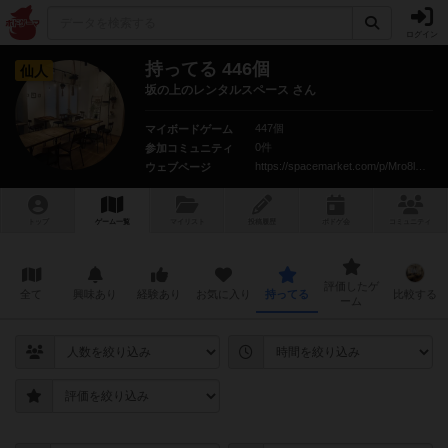
ログイン
持ってる 446個
仙人
坂の上のレンタルスペース さん
447個
マイボードゲーム
0件
参加コミュニティ
https://spacemarket.com/p/Mro8lQmazPNOYjmx
ウェブページ
トップ
ゲーム一覧
マイリスト
投稿履歴
ボ
ドゲ
会
コミュニティ
評価したゲ
全て
興味あり
経験あり
お気に入り
持ってる
比較する
ーム