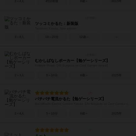
2～4人
45分前後
8歳～
2013年
ツッコミかるた：新装版
Tsukkomi Karuta: New edition
3～8人
10～20分
12歳～
－
むかしばなしポーカー【勉ゲーシリーズ】
Folktale Poker【All Subjects as Card Games series】
2～3人
5～10分
6歳～
2025年
バチバチ電流かるた【勉ゲーシリーズ】
BachiBachi Electric Current Karuta【All Subjects as Card Games series】
2～4人
5～10分
6歳～
2025年
ミット