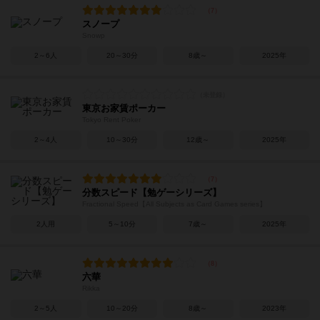
スノープ
Snowp
2～6人
20～30分
8歳～
2025年
東京お家賃ポーカー
Tokyo Rent Poker
2～4人
10～30分
12歳～
2025年
分数スピード【勉ゲーシリーズ】
Fractional Speed【All Subjects as Card Games series】
2人用
5～10分
7歳～
2025年
六華
Rikka
2～5人
10～20分
8歳～
2023年