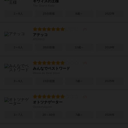
キウィズの王様
The Grand Kiwiz
2～8人
25分前後
8歳～
2022年
アテッコ
ATEKKO
2～6人
20分前後
12歳～
2019年
みんなでベストワード
Minna de Best Word
3～9人
15分前後
7歳～
2025年
オトツナゲーター
Ototsunagator
3～7人
20～40分
7歳～
2026年