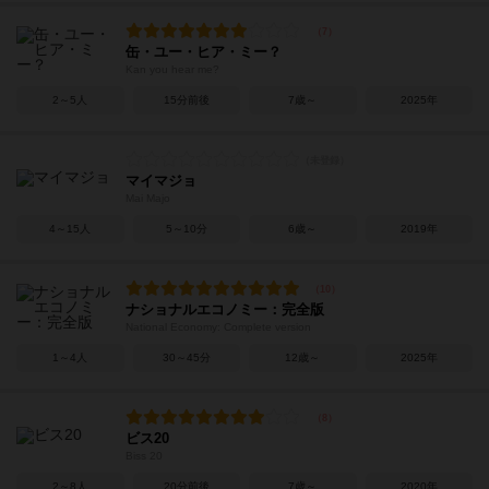
缶・ユー・ヒア・ミー？
Kan you hear me?
2～5人
15分前後
7歳～
2025年
マイマジョ
Mai Majo
4～15人
5～10分
6歳～
2019年
ナショナルエコノミー：完全版
National Economy: Complete version
1～4人
30～45分
12歳～
2025年
ビス20
Biss 20
2～8人
20分前後
7歳～
2020年