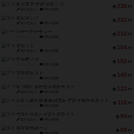
トリオンフ ア マレンゴ
236
PT
紹介文あり
1件の投稿
エレメンツ
232
PT
紹介文あり
4件の投稿
バー！パーティー
212
PT
紹介文なし
1件の投稿
ギョッと
154
PT
紹介文あり
1件の投稿
クルティボ
152
PT
紹介文なし
1件の投稿
ブラヴェスト
140
PT
紹介文なし
1件の投稿
ドブル：ポケットモンスター
122
PT
紹介文あり
4件の投稿
ジャンヌ・ダルク-オルレアン ドロー＆ライト
118
PT
紹介文なし
5件の投稿
ファースト・イン・フライト
94
PT
紹介文あり
3件の投稿
ダイススローン
88
PT
紹介文なし
1件の投稿