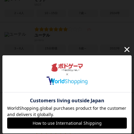
MIDT
2～4人
10～15分
7歳～
2024年
ユーテル
yu-teru
3～6人
15分前後
6歳～
2022年
ハイパーロボット
Rasende Roboter
1～999人
30～40分
10歳～
1999年
チューリングマシン
Turing Machine
1～4人
20分前後
14歳～
2022年