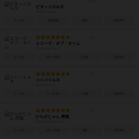
ピタッコカルタ
Pitakko Karuta
2～8人
5分前後
8歳～
2026年
エコーズ・オブ・タイム
Echoes of Time
2～4人
30～60分
12歳～
2025年
コトバトルネ
Kotobatorune
1～8人
5～30分
12歳～
2026年
ひらがじゃん 牌版
hiragajyang hai ver
2～4人
15～60分
7歳～
2025年