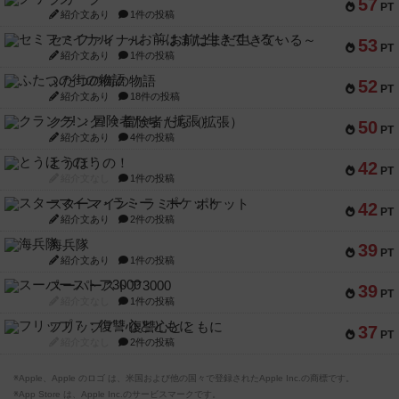
57
PT
紹介文あり
1件の投稿
セミファイナル ～お前はまだ生きている～
53
PT
紹介文あり
1件の投稿
ふたつの街の物語
52
PT
紹介文あり
18件の投稿
クランク! ：冒険者たち（拡張）
50
PT
紹介文あり
4件の投稿
とうほうの！
42
PT
紹介文なし
1件の投稿
スターマイン・ラミー ポケット
42
PT
紹介文あり
2件の投稿
海兵隊
39
PT
紹介文あり
1件の投稿
スーパーストア3000
39
PT
紹介文なし
1件の投稿
フリップ７：復讐心とともに
37
PT
紹介文なし
2件の投稿
※Apple、Apple のロゴ は、米国および他の国々で登録されたApple Inc.の商標です。
※App Store は、Apple Inc.のサービスマークです。