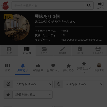
ログイン
興味あり 1個
仙人
坂の上のレンタルスペース さん
447個
マイボードゲーム
0件
参加コミュニティ
https://spacemarket.com/p/Mro8lQmazPNOYjmx
ウェブページ
トップ
ゲーム一覧
マイリスト
投稿履歴
ボ
ドゲ
会
コミュニティ
評価したゲ
全て
興味あり
経験あり
お気に入り
持ってる
比較する
ーム