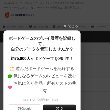
※Android は、グーグル インコーポレイテッドの商標または登録商標です。
※Google Play とそのロゴは、Google Inc.の商標または登録商標です。
閉じる
ボドゲーマTOP
ボドとも一覧
坂の上のレンタルスペース
マイボードゲ
ボドゲーマTOP
ボードゲームのプレイ履歴を記録し
て、
ボードゲームを検索する
自分のデータを管理しませんか？
約75,000人
がボドゲーマを利用中！
ボードゲームの新着レビュー
遊んだボードゲームを記録する
ボードゲーム会情報
気になるゲームのレビューを読む
お気に入り作品・所有リストの共
メカニクス特集
有
掲示板・トピックス
ログイン / 会員登録（10秒）
Google
X