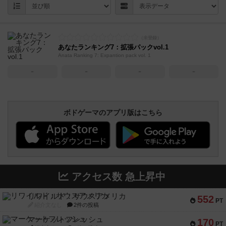
あなたランキング7：拡張パックvol.1
Anata Ranking 7: Expantion pack vol. 1
－
－
－
－
ボドゲーマのアプリ版はこちら
アクセス数 急上昇中
リワイルド：サウスアメリカ
552
PT
紹介文なし
2件の投稿
マーケットフレッシュ
170
PT