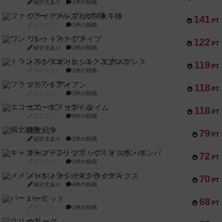
紹介文あり
1件の投稿
ファイアー・ブルズ / 火牛陣
141
PT
紹介文なし
1件の投稿
ワン・トゥ・ファイブ
122
PT
紹介文あり
1件の投稿
トランスオリエント・エクスプレス
119
PT
紹介文なし
1件の投稿
フラットアイアン
118
PT
紹介文なし
2件の投稿
エコーズ・オブ・タイム
118
PT
紹介文なし
8件の投稿
南北戦争
79
PT
紹介文あり
1件の投稿
キャプテン・フリップ：イスラ・ボンバ
72
PT
紹介文なし
2件の投稿
メメントオンラインタクティクス
70
PT
紹介文あり
4件の投稿
パーミッド
68
PT
紹介文なし
1件の投稿
クリーグ