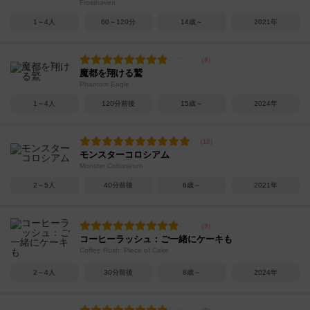
Frosthaven
1～4人
60～120分
14歳～
2021年
魔都を翔ける鷲
Phantom Eagle
1～4人
120分前後
15歳～
2024年
モンスターコロシアム
Monster Colosseum
2～5人
40分前後
6歳～
2021年
コーヒーラッシュ：ご一緒にケーキも
Coffee Rush: Piece of Cake
2～4人
30分前後
8歳～
2024年