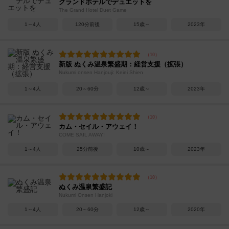
グランドホテルでデュエットを
The Grand Hotel Duet Game
1～4人
120分前後
15歳～
2023年
新版 ぬくみ温泉繁盛期：経営支援（拡張）
Nukumi onsen Hanjouji: Keiei Shien
1～4人
20～60分
12歳～
2023年
カム・セイル・アウェイ！
COME SAIL AWAY!
1～4人
25分前後
10歳～
2023年
ぬくみ温泉繁盛記
Nukumi Onsen Hanjoki
1～4人
20～60分
12歳～
2020年