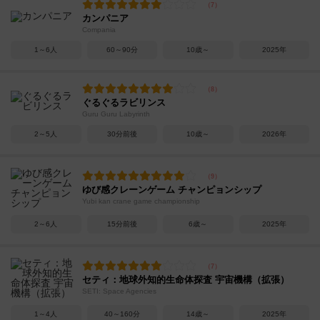
カンパニア
Compania
1～6人
60～90分
10歳～
2025年
ぐるぐるラビリンス
Guru Guru Labyrinth
2～5人
30分前後
10歳～
2026年
ゆび感クレーンゲーム チャンピョンシップ
Yubi kan crane game championship
2～6人
15分前後
6歳～
2025年
セティ：地球外知的生命体探査 宇宙機構（拡張）
SETI: Space Agencies
1～4人
40～160分
14歳～
2025年