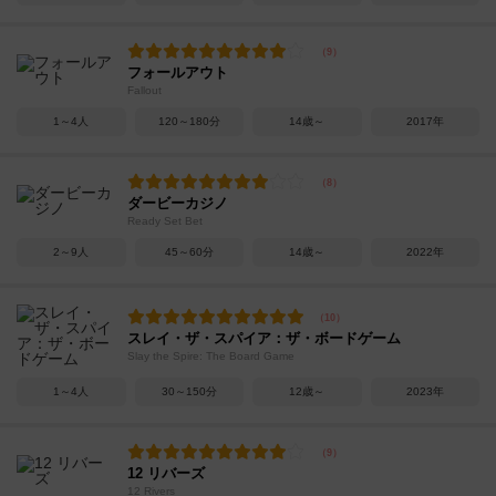
フォールアウト
Fallout
1～4人
120～180分
14歳～
2017年
ダービーカジノ
Ready Set Bet
2～9人
45～60分
14歳～
2022年
スレイ・ザ・スパイア：ザ・ボードゲーム
Slay the Spire: The Board Game
1～4人
30～150分
12歳～
2023年
12 リバーズ
12 Rivers