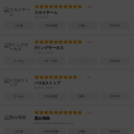
スカイチーム
Sky Team
2人用
15分前後
12歳～
2023年
3リングサーカス
3 Ring Circus
1～4人
45～75分
－
2023年
バス&ストップ
BUS & STOP
2～4人
15分前後
8歳～
2024年
黒白海路
Monochrome Maritime Game
2人用
150分前後
15歳～
2024年