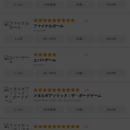
2～4人
10分前後
10歳～
2014年
ファイナルガール
Final Girl
1人用
20～60分
14歳～
2021年
エバーデール
Everdell
1～4人
40～80分
13歳～
2018年
メタルギアソリッド：ザ・ボードゲーム
Metal Gear Solid: The Board Game
1～4人
60分前後
14歳～
2024年