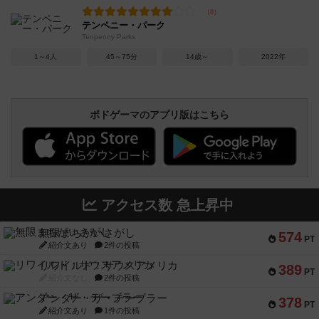
テンペニー・パーク
Tenpenny Parks
1～4人
45～75分
14歳～
2022年
ボドゲーマのアプリ版はこちら
アクセス数 急上昇中
無限まちがいさがし
574
PT
紹介文あり
2件の投稿
リワイルド：サウスアメリカ
389
PT
紹介文なし
2件の投稿
アンダー・ザ・テーブラー
378
PT
紹介文あり
1件の投稿