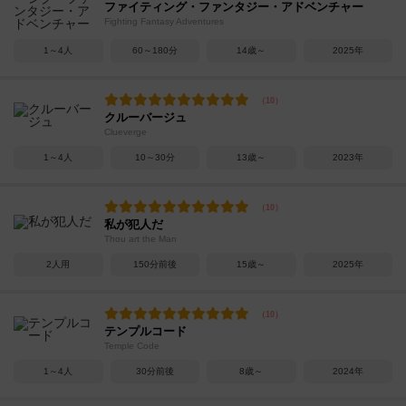
ファイティング・ファンタジー・アドベンチャー
Fighting Fantasy Adventures
1～4人
60～180分
14歳～
2025年
クルーバージュ
Clueverge
1～4人
10～30分
13歳～
2023年
私が犯人だ
Thou art the Man
2人用
150分前後
15歳～
2025年
テンプルコード
Temple Code
1～4人
30分前後
8歳～
2024年