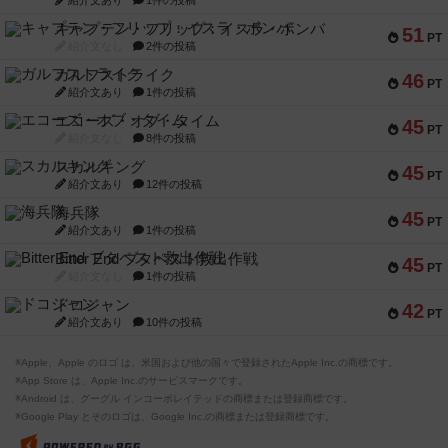
紹介文あり
1件の投稿
キャプテン・フリップ：イスラ・ボンバ
51
PT
紹介文なし
2件の投稿
ガルフストライク
46
PT
紹介文あり
1件の投稿
エコーズ・オブ・タイム
45
PT
紹介文なし
8件の投稿
スカルキング
45
PT
紹介文あり
12件の投稿
海兵隊
45
PT
紹介文あり
1件の投稿
Bitter End ブタペスト救出作戦
45
PT
紹介文なし
1件の投稿
ドコジャン
42
PT
紹介文あり
10件の投稿
※Apple、Apple のロゴ は、米国および他の国々で登録されたApple Inc.の商標です。
※App Store は、Apple Inc.のサービスマークです。
※Android は、グーグル インコーポレイテッドの商標または登録商標です。
※Google Play とそのロゴは、Google Inc.の商標または登録商標です。