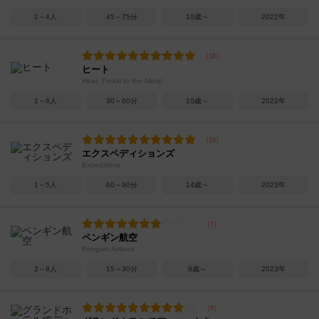
2～4人
45～75分
10歳～
2022年
ヒート
Heat: Pedal to the Metal
1～6人
30～60分
10歳～
2022年
エクスペディションズ
Expeditions
1～5人
60～90分
14歳～
2023年
ペンギン航空
Penguin Airlines
2～8人
15～30分
9歳～
2023年