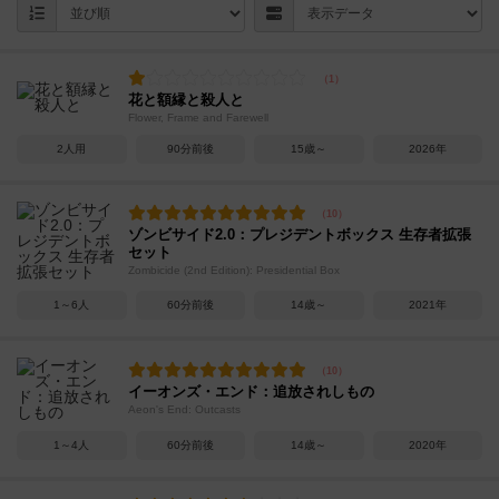
花と額縁と殺人と
Flower, Frame and Farewell
2人用
90分前後
15歳～
2026年
ゾンビサイド2.0：プレジデントボックス 生存者拡張
セット
Zombicide (2nd Edition): Presidential Box
1～6人
60分前後
14歳～
2021年
イーオンズ・エンド：追放されしもの
Aeon's End: Outcasts
1～4人
60分前後
14歳～
2020年