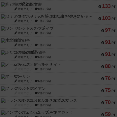
宵と暁の呪文書
133
PT
紹介文あり
8件の投稿
セミファイナル ～お前はまだ生きている～
103
PT
紹介文あり
1件の投稿
ワン・トゥ・ファイブ
97
PT
紹介文あり
1件の投稿
南北戦争
91
PT
紹介文あり
1件の投稿
ふたつの城の物語
91
PT
紹介文あり
6件の投稿
ノームズ・アット・ナイト
88
PT
紹介文なし
1件の投稿
マーリン
76
PT
紹介文あり
6件の投稿
フラットアイアン
75
PT
紹介文なし
2件の投稿
トランスオリエント・エクスプレス
70
PT
紹介文なし
1件の投稿
アンブッシュ！：ムーブアウト！
59
PT