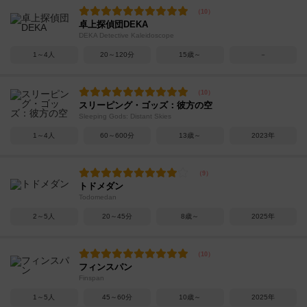
卓上探偵団DEKA
DEKA Detective Kaleidoscope
1～4人
20～120分
15歳～
－
スリーピング・ゴッズ：彼方の空
Sleeping Gods: Distant Skies
1～4人
60～600分
13歳～
2023年
トドメダン
Todomedan
2～5人
20～45分
8歳～
2025年
フィンスパン
Finspan
1～5人
45～60分
10歳～
2025年