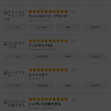
ライトスピード：アリーナ
Light Speed: Arena
1～4人
5～15分
8歳～
2025年
ゾンビサイド2.0
Zombicide (2nd Edition)
1～6人
60分前後
14歳～
2021年
ヒットスター
HITSTER
2～10人
30分前後
16歳～
2022年
シンデレラが多すぎる
Too Many Cinderellas