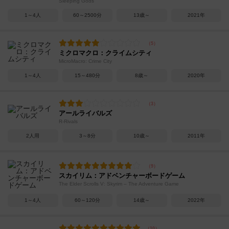
Sleeping Gods
1～4人
60～2500分
13歳～
2021年
ミクロマクロ：クライムシティ
MicroMacro: Crime City
1～4人
15～480分
8歳～
2020年
アールライバルズ
R-Rivals
2人用
3～8分
10歳～
2011年
スカイリム：アドベンチャーボードゲーム
The Elder Scrolls V: Skyrim – The Adventure Game
1～4人
60～120分
14歳～
2022年