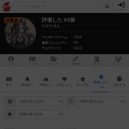
ログイン
評価した 63個
大賢者
クロウ さん
288個
マイボードゲーム
0件
参加コミュニティ
未設定
ウェブページ
トップ
ゲーム一覧
マイリスト
投稿履歴
ボ
ドゲ
会
コミュニティ
評価したゲ
全て
興味あり
経験あり
お気に入り
持ってる
比較する
ーム