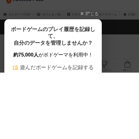
閉じる
ボドゲーマTOP
ボドとも一覧
クロウ
マイボードゲーム
評価し
ボドゲーマTOP
ボードゲームのプレイ履歴を記録し
て、
ボードゲームを検索する
自分のデータを管理しませんか？
約75,000人
がボドゲーマを利用中！
ボードゲームの新着レビュー
遊んだボードゲームを記録する
ボードゲーム会情報
気になるゲームのレビューを読む
お気に入り作品・所有リストの共
メカニクス特集
有
掲示板・トピックス
ログイン / 会員登録（10秒）
Google
X
ボドとも・会員一覧
Apple
Facebook
ボードゲーム業界コラム