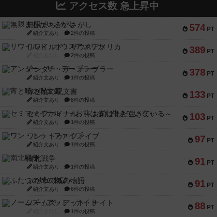
アクセス数 急上昇中
無限まちがいさがし
574
PT
紹介文あり
2件の投稿
リワイルド：サウスアメリカ
389
PT
紹介文なし
2件の投稿
アンダー・ザ・テーブラー
378
PT
紹介文あり
1件の投稿
宵と暁の呪文書
133
PT
紹介文あり
8件の投稿
セミファイナル ～お前はまだ生きている～
103
PT
紹介文あり
1件の投稿
ワン・トゥ・ファイブ
97
PT
紹介文あり
1件の投稿
南北戦争
91
PT
紹介文あり
1件の投稿
ふたつの城の物語
91
PT
紹介文あり
6件の投稿
ノームズ・アット・ナイト
88
PT
紹介文なし
1件の投稿