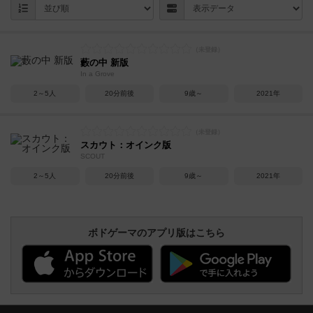
藪の中 新版
In a Grove
2～5人
20分前後
9歳～
2021年
スカウト：オインク版
SCOUT
2～5人
20分前後
9歳～
2021年
ボドゲーマのアプリ版はこちら