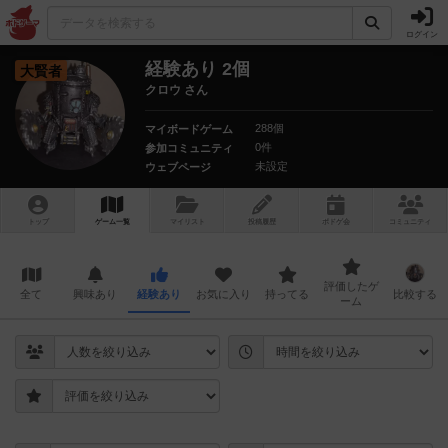
ログイン
経験あり 2個
大賢者
クロウ さん
288個
マイボードゲーム
0件
参加コミュニティ
未設定
ウェブページ
トップ
ゲーム一覧
マイリスト
投稿履歴
ボ
ドゲ
会
コミュニティ
評価したゲ
全て
興味あり
経験あり
お気に入り
持ってる
比較する
ーム