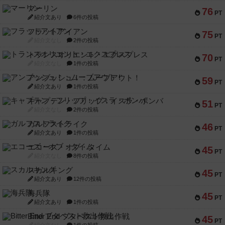
マーリン
76
PT
紹介文あり
6件の投稿
フラットアイアン
75
PT
紹介文なし
2件の投稿
トランスオリエント・エクスプレス
70
PT
紹介文なし
1件の投稿
アンブッシュ！：ムーブアウト！
59
PT
紹介文あり
1件の投稿
キャプテン・フリップ：イスラ・ボンバ
51
PT
紹介文なし
2件の投稿
ガルフストライク
46
PT
紹介文あり
1件の投稿
エコーズ・オブ・タイム
45
PT
紹介文なし
8件の投稿
スカルキング
45
PT
紹介文あり
12件の投稿
海兵隊
45
PT
紹介文あり
1件の投稿
Bitter End ブタペスト救出作戦
45
PT