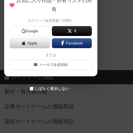
お気に入り作品・所有リストの共
メカニクス特集
有
掲示板・トピックス
ログイン / 会員登録（10秒）
Google
X
ボドとも・会員一覧
Apple
Facebook
ボードゲーム業界コラム
または
ボドゲーマご利用案内
メールで会員登録
ボードゲーム通販
しばらく表示しない
新作・再入荷情報
定番ボードゲームの通販商品
国産ボードゲームの通販商品