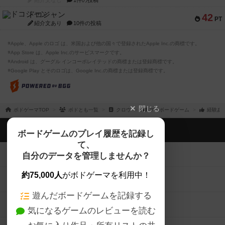
紹介文なし
1件の投稿
ドコジャン
42
PT
紹介文あり
10件の投稿
※Apple、Apple のロゴ は、米国および他の国々で登録されたApple Inc.の商標です。
※App Store は、Apple Inc.のサービスマークです。
※Android は、グーグル インコーポレイテッドの商標または登録商標です。
※Google Play とそのロゴは、Google Inc.の商標または登録商標です。
閉じる
ボドゲーマTOP
ボドとも一覧
クロウ
マイボードゲーム
経験あ
ボドゲーマTOP
ボードゲームのプレイ履歴を記録し
て、
ボードゲームを検索する
自分のデータを管理しませんか？
約75,000人
がボドゲーマを利用中！
ボードゲームの新着レビュー
遊んだボードゲームを記録する
ボードゲーム会情報
気になるゲームのレビューを読む