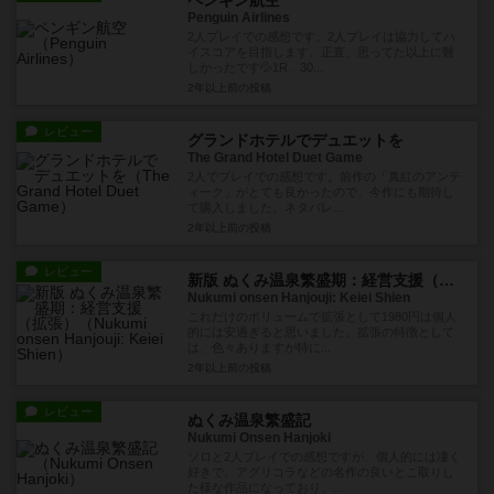
ペンギン航空
Penguin Airlines
2人プレイでの感想です。2人プレイは協力してハ
イスコアを目指します。正直、思ってた以上に難
しかったです💦1R、30...
2年以上前
の投稿
レビュー
グランドホテルでデュエットを
The Grand Hotel Duet Game
2人でプレイでの感想です。前作の「真紅のアンテ
ィーク」がとても良かったので、今作にも期待し
て購入しました。ネタバレ...
2年以上前
の投稿
レビュー
新版 ぬくみ温泉繁盛期：経営支援（拡張）
Nukumi onsen Hanjouji: Keiei Shien
これだけのボリュームで拡張として1980円は個人
的には安過ぎると思いました。拡張の特徴として
は、色々ありますが特に...
2年以上前
の投稿
レビュー
ぬくみ温泉繁盛記
Nukumi Onsen Hanjoki
ソロと2人プレイでの感想ですが、個人的には凄く
好きで、アグリコラなどの名作の良いとこ取りし
た様な作品になっており、...