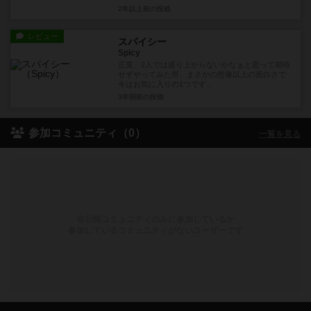
2年以上前
の投稿
レビュー
スパイシー
Spicy
正直、2人では盛り上がらないかなぁと思って期待
せずやってみた所、まさかの想像以上の面白さで
今はお気に入りの1つです...
3年弱前
の投稿
参加コミュニティ（0）
一覧を見る
非公開コミュニティのみに参加しているか
参加しているコミュニティがないユーザーです