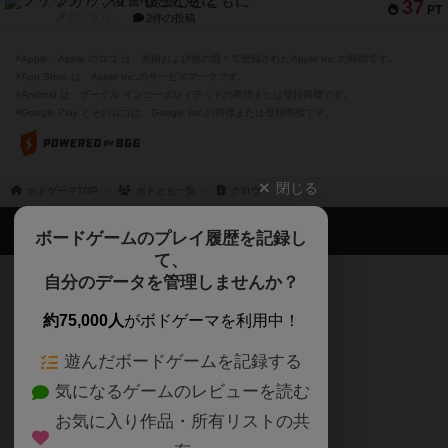
フリップ７：復讐心とともに
37
PT
紹介文なし
2件の投稿
※Apple、Apple のロゴ は、米国および他の国々で登録されたApple Inc.の商標です。
※App Store は、Apple Inc.のサービスマークです。
※Android は、グーグル インコーポレイテッドの商標または登録商標です。
※Google Play とそのロゴは、Google Inc.の商標または登録商標です。
閉じる
ボドゲーマTOP
ボドとも一覧
クロウ
ボドゲーマTOP
ボードゲームのプレイ履歴を記録し
て、
ボードゲームを検索する
自分のデータを管理しませんか？
約75,000人
がボドゲーマを利用中！
ボードゲームの新着レビュー
遊んだボードゲームを記録する
ボードゲーム会情報
気になるゲームのレビューを読む
お気に入り作品・所有リストの共
メカニクス特集