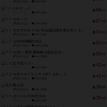
紹介文あり
4件の投稿
パーミッド
68
PT
紹介文なし
1件の投稿
クリーグ
57
PT
紹介文あり
1件の投稿
セミファイナル ～お前はまだ生きている～
53
PT
紹介文あり
1件の投稿
ふたつの街の物語
52
PT
紹介文あり
18件の投稿
クランク! ：冒険者たち（拡張）
50
PT
紹介文あり
4件の投稿
とうほうの！
42
PT
紹介文なし
1件の投稿
スターマイン・ラミー ポケット
42
PT
紹介文あり
2件の投稿
海兵隊
39
PT
紹介文あり
1件の投稿
スーパーストア3000
39
PT
紹介文なし
1件の投稿