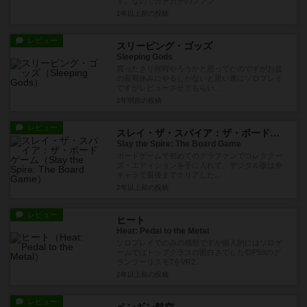
す。なのでガチガチのファン...
1年以上前
の投稿
レビュー
スリーピング・ゴッズ
Sleeping Gods
買ったきり何時やろうかと思ってたのですがお盆
の長期休みにやるしかないと思い遂にソロプレイ
ですがレビューさせてもらい...
2年弱前
の投稿
レビュー
スレイ・ザ・スパイア：ザ・ボードゲーム
Slay the Spire: The Board Game
ボードゲームで初めてのクラファンでコレタクー
ズ・エディションを手に入れて、デジタル版は全
キャラで最後までクリアした...
2年以上前
の投稿
レビュー
ヒート
Heat: Pedal to the Metal
ソロプレイでのみの感想ですが個人的にはソロゲ
ームではトップクラスの面白さでした😊PS5のグ
ランツーリスモ7をVR2...
2年以上前
の投稿
レビュー