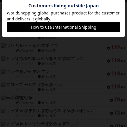
リワイルド：サウスアメリカ
552
PT
紹介文なし
2件の投稿
マーケットフレッシュ
170
PT
紹介文あり
1件の投稿
ファイアー・ブルズ / 火牛陣
141
PT
紹介文なし
1件の投稿
ワン・トゥ・ファイブ
122
PT
紹介文あり
1件の投稿
トランスオリエント・エクスプレス
119
PT
紹介文なし
1件の投稿
フラットアイアン
118
PT
紹介文なし
2件の投稿
エコーズ・オブ・タイム
118
PT
紹介文なし
8件の投稿
南北戦争
79
PT
紹介文あり
1件の投稿
キャプテン・フリップ：イスラ・ボンバ
72
PT
紹介文なし
2件の投稿
メメントオンラインタクティクス
70
PT