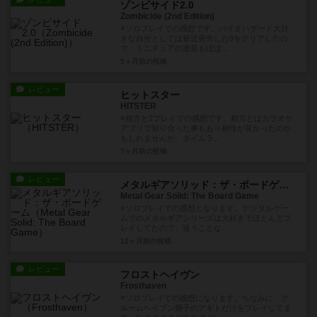
ゾンビサイド2.0
Zombicide (2nd Edition)
※ソロプレイでの感想です。バイオハザード大好
きな自分としては最近発売した9をクリアしたの
で、ミニチュアの塗装もほぼ...
5ヶ月前
の投稿
レビュー
ヒットスター
HITSTER
※相方と2プレイでの感想です。相方とはカラオケ
アプリで知り合った事もあり相性が良かったのか
もしれませんが、タイムラ...
7ヶ月前
の投稿
レビュー
メタルギアソリッド：ザ・ボードゲーム
Metal Gear Solid: The Board Game
※ソロプレイでの感想となります。デジタルゲー
ムでのメタルギアシリーズは大好きでほとんどプ
レイしてたので、迷うことな...
12ヶ月前
の投稿
レビュー
フロストヘイヴン
Frosthaven
※ソロプレイでの感想になります。ちなみに、グ
ルームヘイブン獅子のアギトだけをプレイしてま