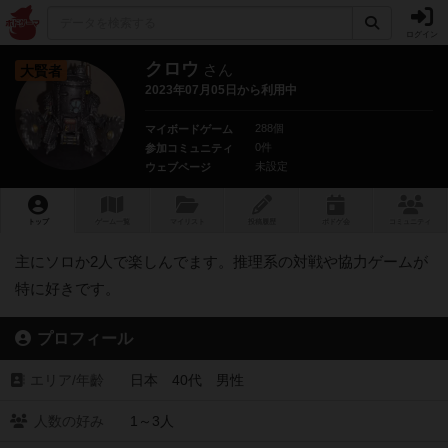
ログイン
クロウ
さん
大賢者
2023年07月05日から利用中
288個
マイボードゲーム
0件
参加コミュニティ
未設定
ウェブページ
トップ
ゲーム一覧
マイリスト
投稿履歴
ボ
ドゲ
会
コミュニティ
主にソロか2人で楽しんでます。推理系の対戦や協力ゲームが
特に好きです。
プロフィール
エリア/年齡
日本 40代 男性
人数の好み
1～3人