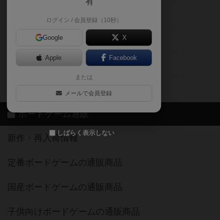
有
掲示板・トピックス
ログイン / 会員登録（10秒）
Google
X
ボドとも・会員一覧
Apple
Facebook
ボードゲーム業界コラム
または
ボドゲーマご利用案内
メールで会員登録
ボードゲーム通販
しばらく表示しない
新作・再入荷情報
定番ボードゲームの通販商品
国産ボードゲームの通販商品
子供向けボードゲームの通販商品