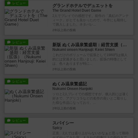
レビュー
グランドホテルでデュエットを
The Grand Hotel Duet Game
2人でプレイでの感想です。前作の「真紅のアンテ
ィーク」がとても良かったので、今作にも期待し
て購入しました。ネタバレ...
2年以上前
の投稿
レビュー
新版 ぬくみ温泉繁盛期：経営支援（拡張）
Nukumi onsen Hanjouji: Keiei Shien
これだけのボリュームで拡張として1980円は個人
的には安過ぎると思いました。拡張の特徴として
は、色々ありますが特に...
2年以上前
の投稿
レビュー
ぬくみ温泉繁盛記
Nukumi Onsen Hanjoki
ソロと2人プレイでの感想ですが、個人的には凄く
好きで、アグリコラなどの名作の良いとこ取りし
た様な作品になっており、...
2年以上前
の投稿
レビュー
スパイシー
Spicy
正直、2人では盛り上がらないかなぁと思って期待
せずやってみた所、まさかの想像以上の面白さで