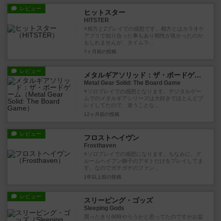
レビュー
ヒットスター
HITSTER
※相方と2プレイでの感想です。相方とはカラオケ
アプリで知り合った事もあり相性が良かったのか
もしれませんが、タイムラ...
7ヶ月前
の投稿
レビュー
メタルギアソリッド：ザ・ボードゲーム
Metal Gear Solid: The Board Game
※ソロプレイでの感想となります。デジタルゲー
ムでのメタルギアシリーズは大好きでほとんどプ
レイしてたので、迷うことな...
12ヶ月前
の投稿
レビュー
フロストヘイヴン
Frosthaven
※ソロプレイでの感想になります。ちなみに、グ
ルームヘイブン獅子のアギトだけをプレイしてま
す。なのでガチガチのファン...
1年以上前
の投稿
レビュー
スリーピング・ゴッズ
Sleeping Gods
買ったきり何時やろうかと思ってたのですがお盆