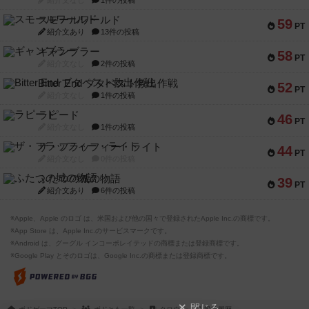
紹介文なし
1件の投稿
スモールワールド
59
PT
紹介文あり
13件の投稿
ギャンブラー
58
PT
紹介文なし
2件の投稿
Bitter End ブタペスト救出作戦
52
PT
紹介文なし
1件の投稿
ラピード
46
PT
紹介文なし
1件の投稿
ザ・フラッフィー・ライト
44
PT
紹介文なし
0件の投稿
ふたつの城の物語
39
PT
紹介文あり
6件の投稿
※Apple、Apple のロゴ は、米国および他の国々で登録されたApple Inc.の商標です。
※App Store は、Apple Inc.のサービスマークです。
※Android は、グーグル インコーポレイテッドの商標または登録商標です。
※Google Play とそのロゴは、Google Inc.の商標または登録商標です。
閉じる