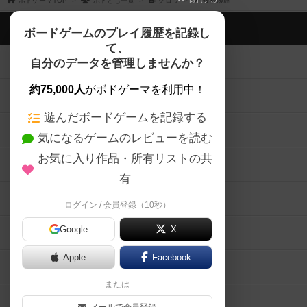
ボドゲーマTOP
ボドとも一覧
クロウ
投稿履歴
ボドゲーマTOP
ボードゲームのプレイ履歴を記録し
て、
ボードゲームを検索する
自分のデータを管理しませんか？
約75,000人
がボドゲーマを利用中！
ボードゲームの新着レビュー
遊んだボードゲームを記録する
ボードゲーム会情報
気になるゲームのレビューを読む
お気に入り作品・所有リストの共
メカニクス特集
有
掲示板・トピックス
ログイン / 会員登録（10秒）
Google
X
ボドとも・会員一覧
Apple
Facebook
ボードゲーム業界コラム
または
ボドゲーマご利用案内