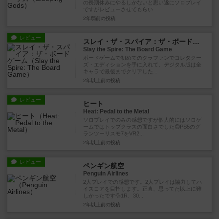
の長期休みにやるしかないと思い遂にソロプレイ
ですがレビューさせてもらい...
2年弱前
の投稿
レビュー
スレイ・ザ・スパイア：ザ・ボードゲーム
Slay the Spire: The Board Game
ボードゲームで初めてのクラファンでコレタクー
ズ・エディションを手に入れて、デジタル版は全
キャラで最後までクリアした...
2年以上前
の投稿
レビュー
ヒート
Heat: Pedal to the Metal
ソロプレイでのみの感想ですが個人的にはソロゲ
ームではトップクラスの面白さでした😊PS5のグ
ランツーリスモ7をVR2...
2年以上前
の投稿
レビュー
ペンギン航空
Penguin Airlines
2人プレイでの感想です。2人プレイは協力してハ
イスコアを目指します。正直、思ってた以上に難
しかったです💦1R、30...
2年以上前
の投稿