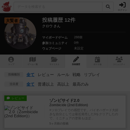
ログイン
投稿履歴 12件
大賢者
クロウ さん
288個
マイボードゲーム
0件
参加コミュニティ
未設定
ウェブページ
トップ
ゲーム一覧
マイリスト
投稿履歴
ボ
ドゲ
会
コミュニティ
全て
レビュー
ルール
戦略
リプレイ
投稿種別
全て
普通以上
高以上
最高のみ
注目度
レビュー
ゾンビサイド2.0
Zombicide (2nd Edition)
※ソロプレイでの感想です。バイオハザード大好
きな自分としては最近発売した9をクリアしたの
で、ミニチュアの塗装もほぼ...
5ヶ月前
の投稿