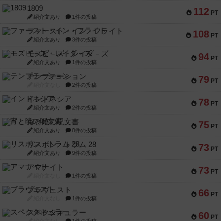
1809
112
PT
紹介文あり
1件の投稿
ファースト・イン・フライト
108
PT
紹介文あり
3件の投稿
モズビ－ズ・レイダ－ズ
94
PT
紹介文あり
1件の投稿
テンプテーション
79
PT
紹介文なし
2件の投稿
インドネシア
78
PT
紹介文あり
2件の投稿
宵と暁の呪文書
75
PT
紹介文あり
8件の投稿
リスボン・トラム 28
73
PT
紹介文あり
9件の投稿
アマナイト
73
PT
紹介文なし
1件の投稿
ブラヴェスト
66
PT
紹介文なし
1件の投稿
スペクタキュラー
60
PT