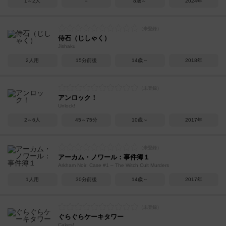
1～2人
－
8歳～
2024年
侍石（じしゃく）
Jishaku
2人用
15分前後
14歳～
2018年
アンロック！
Unlock!
2～6人
45～75分
10歳～
2017年
アーカム・ノワール：事件簿１
Arkham Noir: Case #1 – The Witch Cult Murders
1人用
30分前後
14歳～
2017年
ぐらぐらケーキタワー
Cakes!