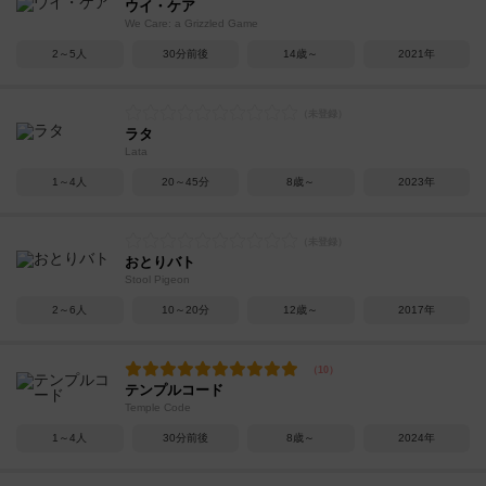
ウイ・ケア
We Care: a Grizzled Game
2～5人
30分前後
14歳～
2021年
ラタ
Lata
1～4人
20～45分
8歳～
2023年
おとりバト
Stool Pigeon
2～6人
10～20分
12歳～
2017年
テンプルコード
Temple Code
1～4人
30分前後
8歳～
2024年