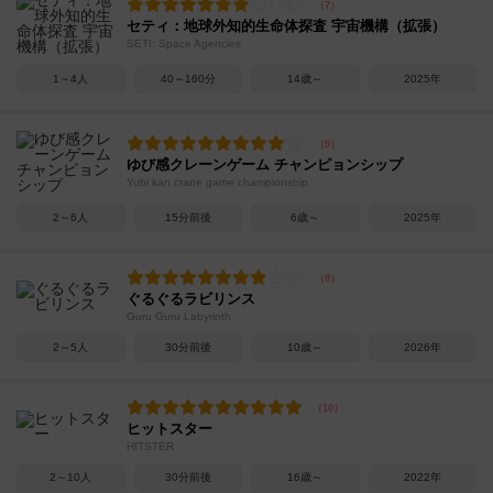
セティ：地球外知的生命体探査 宇宙機構（拡張）
SETI: Space Agencies
1～4人
40～160分
14歳～
2025年
ゆび感クレーンゲーム チャンピョンシップ
Yubi kan crane game championship
2～6人
15分前後
6歳～
2025年
ぐるぐるラビリンス
Guru Guru Labyrinth
2～5人
30分前後
10歳～
2026年
ヒットスター
HITSTER
2～10人
30分前後
16歳～
2022年