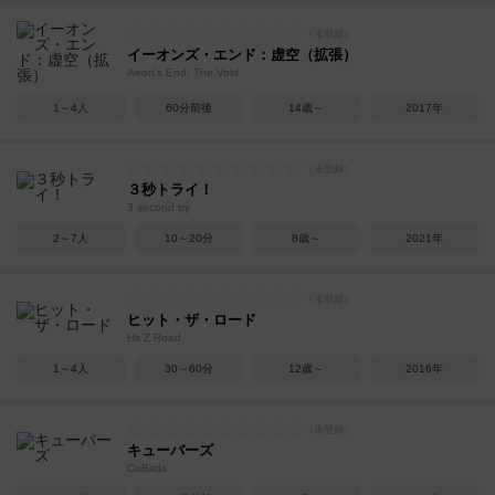
イーオンズ・エンド：虚空（拡張）
Aeon's End: The Void
1～4人
60分前後
14歳～
2017年
３秒トライ！
3 second try
2～7人
10～20分
8歳～
2021年
ヒット・ザ・ロード
Hit Z Road
1～4人
30～60分
12歳～
2016年
キューバーズ
CuBirds