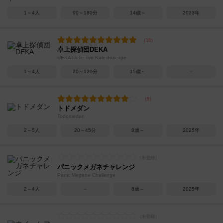
1～4人
90～180分
14歳～
2023年
卓上探偵団DEKA
DEKA Detective Kaleidoscope
1～4人
20～120分
15歳～
－
トドメダン
Todomedan
2～5人
20～45分
8歳～
2025年
パニックメガネチャレンジ
Panic Megane Challenge
2～4人
－
8歳～
2025年