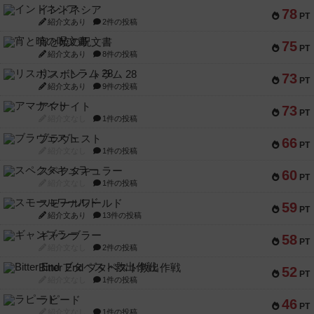
インドネシア
78
PT
紹介文あり
2件の投稿
宵と暁の呪文書
75
PT
紹介文あり
8件の投稿
リスボン・トラム 28
73
PT
紹介文あり
9件の投稿
アマナイト
73
PT
紹介文なし
1件の投稿
ブラヴェスト
66
PT
紹介文なし
1件の投稿
スペクタキュラー
60
PT
紹介文なし
1件の投稿
スモールワールド
59
PT
紹介文あり
13件の投稿
ギャンブラー
58
PT
紹介文なし
2件の投稿
Bitter End ブタペスト救出作戦
52
PT
紹介文なし
1件の投稿
ラピード
46
PT
紹介文なし
1件の投稿