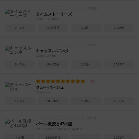
タイムストーリーズ
T.I.M.E STORIES
2～4人
90分前後
12歳～
2015年
キャッスルコンボ
Castle Combo
2～5人
10～25分
10歳～
2024年
クルーバージュ
Clueverge
1～4人
10～30分
13歳～
2023年
パール教授と47の謎
Prof. Pearl and the 47th Mystery
4人用
150分前後
－
2025年