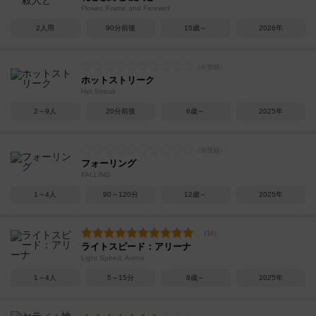
Flower, Frame and Farewell
2人用
90分前後
15歳～
2026年
ホットストリーク
Hot Streak
2～9人
20分前後
6歳～
2025年
フォーリング
FALLING
1～4人
90～120分
12歳～
2025年
ライトスピード：アリーナ
Light Speed: Arena
1～4人
5～15分
8歳～
2025年