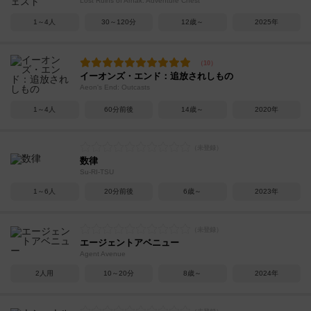
Lost Ruins of Arnak: Adventure Chest
1～4人
30～120分
12歳～
2025年
イーオンズ・エンド：追放されしもの
Aeon's End: Outcasts
1～4人
60分前後
14歳～
2020年
数律
Su-RI-TSU
1～6人
20分前後
6歳～
2023年
エージェントアベニュー
Agent Avenue
2人用
10～20分
8歳～
2024年