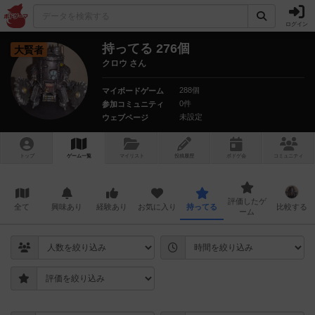
ログイン
持ってる 276個
大賢者
クロウ さん
288個
マイボードゲーム
0件
参加コミュニティ
未設定
ウェブページ
トップ
ゲーム一覧
マイリスト
投稿履歴
ボ
ドゲ
会
コミュニティ
評価したゲ
全て
興味あり
経験あり
お気に入り
持ってる
比較する
ーム