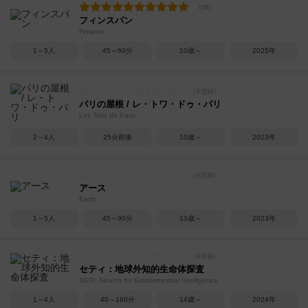
フィンスパン
Finspan
1～5人
45～60分
10歳～
2025年
パリの屋根 / レ・トワ・ドゥ・パリ
Les Toits de Paris
2～4人
25分前後
10歳～
2023年
アース
Earth
1～5人
45～90分
13歳～
2023年
セティ：地球外知的生命体探査
SETI: Search for Extraterrestrial Intelligence
1～4人
40～160分
14歳～
2024年