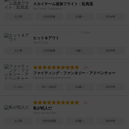
スカイチーム追加フライト：乱気流
Sky Team: Turbulence
2人用
15分前後
12歳～
2024年
ヒット＆アウト
Hits & Outs
2人用
15分前後
8歳～
2025年
ファイティング・ファンタジー・アドベンチャー
Fighting Fantasy Adventures
1～4人
60～180分
14歳～
2025年
私が犯人だ
Thou art the Man
2人用
150分前後
15歳～
2025年