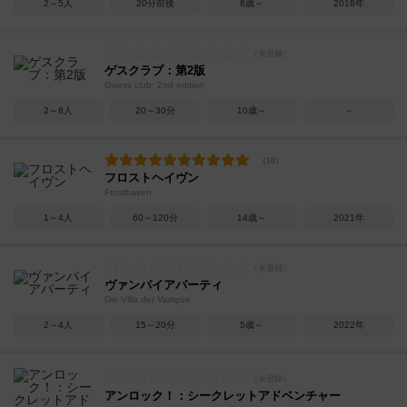
2～5人
20分前後
8歳～
2018年
ゲスクラブ：第2版
Guess club: 2nd edition
2～8人
20～30分
10歳～
－
フロストヘイヴン
Frosthaven
1～4人
60～120分
14歳～
2021年
ヴァンパイアパーティ
Die Villa der Vampire
2～4人
15～20分
5歳～
2022年
アンロック！：シークレットアドベンチャー