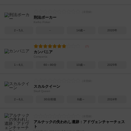
刑法ポーカー
Keiho Poker
2～5人
－
14歳～
2020年
カンパニア
Compania
1～6人
60～90分
10歳～
2025年
スカルクイーン
Skull Queen
2～6人
30分前後
8歳～
2024年
アルナックの失われし遺跡：アドヴェンチャーチェス
ト