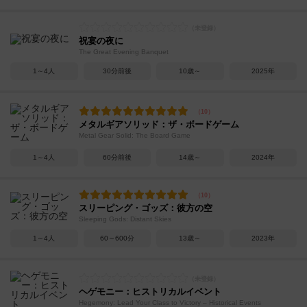
祝宴の夜に
The Great Evening Banquet
1～4人
30分前後
10歳～
2025年
メタルギアソリッド：ザ・ボードゲーム
Metal Gear Solid: The Board Game
1～4人
60分前後
14歳～
2024年
スリーピング・ゴッズ：彼方の空
Sleeping Gods: Distant Skies
1～4人
60～600分
13歳～
2023年
ヘゲモニー：ヒストリカルイベント
Hegemony: Lead Your Class to Victory – Historical Events