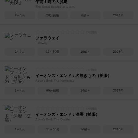
午前１時の大脱走
The Great Escape at 1 a.m.
2～5人
20分前後
8歳～
2024年
ファラウェイ
Faraway
2～6人
15～30分
10歳～
2023年
イーオンズ・エンド：名無きもの（拡張）
Aeon's End: The Nameless
1～4人
60分前後
14歳～
2017年
イーオンズ・エンド：深層（拡張）
Aeon's End: The Depths
1～4人
30～60分
14歳～
2016年