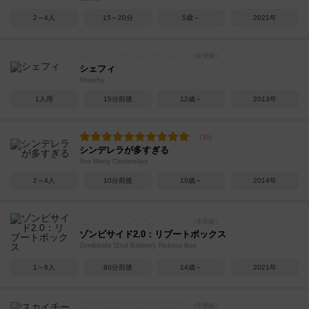
2～4人
15～20分
5歳～
2021年
シェフィ
Shephy
1人用
15分前後
12歳～
2013年
シンデレラが多すぎる
Too Many Cinderellas
2～4人
10分前後
10歳～
2014年
ゾンビサイド2.0：リブートボックス
Zombicide (2nd Edition): Reboot Box
1～6人
60分前後
14歳～
2021年