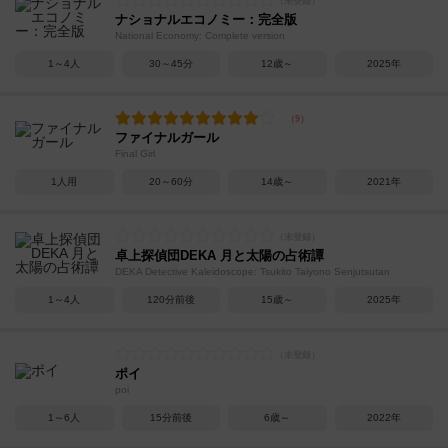
ナショナルエコノミー：完全版
National Economy: Complete version
1～4人
30～45分
12歳～
2025年
ファイナルガール
Final Girl
1人用
20～60分
14歳～
2021年
卓上探偵団DEKA 月と太陽の占術譚
DEKA Detective Kaleidoscope: Tsukito Taiyono Senjutsutan
1～4人
120分前後
15歳～
2025年
ポイ
poi
1～6人
15分前後
6歳～
2022年