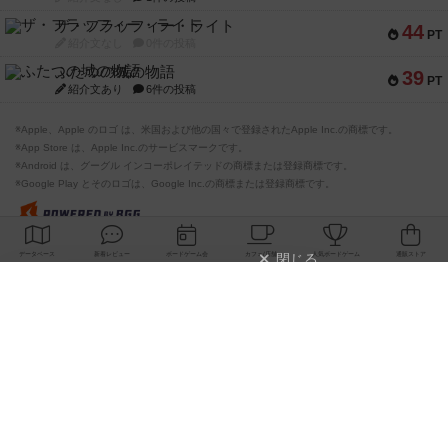
ザ・フラッフィー・ライト
44
PT
紹介文なし
0件の投稿
ふたつの城の物語
39
PT
紹介文あり
6件の投稿
※Apple、Apple のロゴ は、米国および他の国々で登録されたApple Inc.の商標です。
※App Store は、Apple Inc.のサービスマークです。
※Android は、グーグル インコーポレイテッドの商標または登録商標です。
※Google Play とそのロゴは、Google Inc.の商標または登録商標です。
閉じる
ボドゲーマTOP
ボドとも一覧
クロウ
マイボードゲーム
持って
ボドゲーマTOP
ボードゲームのプレイ履歴を記録し
て、
ボードゲームを検索する
自分のデータを管理しませんか？
約75,000人
がボドゲーマを利用中！
ボードゲームの新着レビュー
遊んだボードゲームを記録する