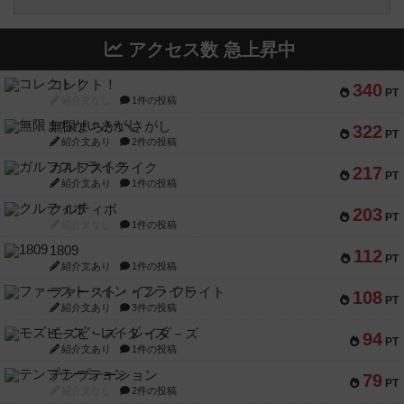
アクセス数 急上昇中
コレクト！
340
PT
紹介文なし
1件の投稿
無限まちがいさがし
322
PT
紹介文あり
2件の投稿
ガルフストライク
217
PT
紹介文あり
1件の投稿
クルティボ
203
PT
紹介文なし
1件の投稿
1809
112
PT
紹介文あり
1件の投稿
ファースト・イン・フライト
108
PT
紹介文あり
3件の投稿
モズビ－ズ・レイダ－ズ
94
PT
紹介文あり
1件の投稿
テンプテーション
79
PT
紹介文なし
2件の投稿