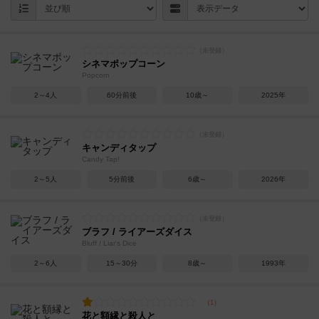
シネマポップコーン
Popcorn
2～4人
60分前後
10歳～
2025年
キャンディタップ
Candy Tap!
2～5人
5分前後
6歳～
2026年
ブラフ / ライアーズダイス
Bluff / Liar's Dice
2～6人
15～30分
8歳～
1993年
花と額縁と殺人と