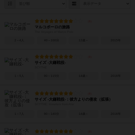
マルコポーロの旅路
The Voyages of Marco Polo
2～4人
40～100分
12歳～
2015年
サイズ -大鎌戦役-
SCYTHE
1～5人
90～115分
14歳～
2016年
サイズ -大鎌戦役-：彼方よりの侵攻（拡張）
SCYTHE: Invaders from Afar
1～7人
90～140分
14歳～
2016年