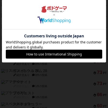
1809
112
PT
紹介文あり
1件の投稿
ファースト・イン・フライト
108
PT
紹介文あり
3件の投稿
モズビ－ズ・レイダ－ズ
94
PT
紹介文あり
1件の投稿
テンプテーション
79
PT
紹介文なし
2件の投稿
インドネシア
78
PT
紹介文あり
2件の投稿
宵と暁の呪文書
75
PT
紹介文あり
8件の投稿
リスボン・トラム 28
73
PT
紹介文あり
9件の投稿
アマナイト
73
PT
紹介文なし
1件の投稿
ブラヴェスト
66
PT
紹介文なし
1件の投稿
スペクタキュラー
60
PT