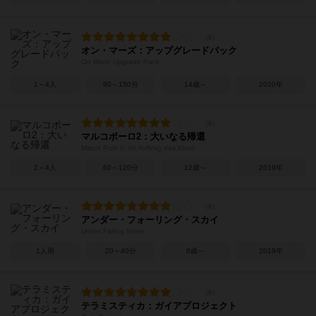
オン・マーズ：アップグレードパック
On Mars: Upgrade Pack
1～4人
90～150分
14歳～
2020年
マルコポーロ2：大いなる帰還
Marco Polo II: Im Auftrag des Khan
2～4人
60～120分
12歳～
2019年
アンダー・フォーリング・スカイ
Under Falling Skies
1人用
20～40分
8歳～
2019年
テラミスティカ：ガイアプロジェクト