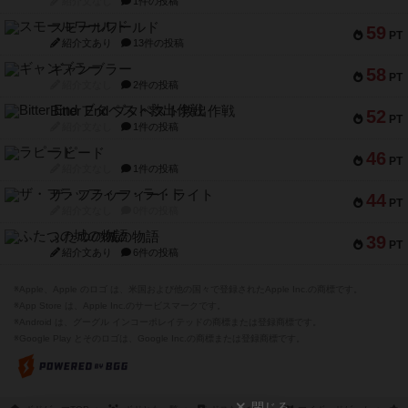
紹介文なし
1件の投稿
スモールワールド
59
PT
紹介文あり
13件の投稿
ギャンブラー
58
PT
紹介文なし
2件の投稿
Bitter End ブタペスト救出作戦
52
PT
紹介文なし
1件の投稿
ラピード
46
PT
紹介文なし
1件の投稿
ザ・フラッフィー・ライト
44
PT
紹介文なし
0件の投稿
ふたつの城の物語
39
PT
紹介文あり
6件の投稿
※Apple、Apple のロゴ は、米国および他の国々で登録されたApple Inc.の商標です。
※App Store は、Apple Inc.のサービスマークです。
※Android は、グーグル インコーポレイテッドの商標または登録商標です。
※Google Play とそのロゴは、Google Inc.の商標または登録商標です。
閉じる