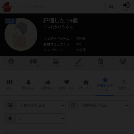
ログイン
評価した 15個
国王
ドスたかひろ さん
290個
マイボードゲーム
4件
参加コミュニティ
未設定
ウェブページ
トップ
ゲーム一覧
マイリスト
投稿履歴
ボ
ドゲ
会
コミュニティ
評価したゲ
全て
興味あり
経験あり
お気に入り
持ってる
比較する
ーム