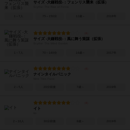
サイズ -大鎌戦役-：フェンリス襲来（拡張）
Scythe: The Rise of Fenris
1～7人
75～150分
12歳～
2018年
サイズ -大鎌戦役-：風に舞う策謀（拡張）
Scythe: The Wind Gambit
1～7人
70～140分
14歳～
2017年
ナインタイルパニック
Nine Tiles Panic
2～5人
20分前後
7歳～
2019年
イト
ito
2～10人
30分前後
8歳～
2019年