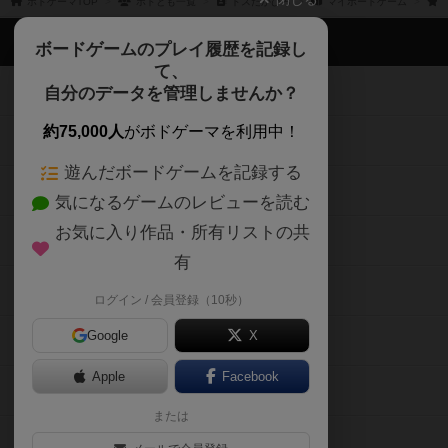
ボドゲーマTOP
ボドとも一覧
ドスたかひろ
マイボードゲーム
ボドゲーマTOP
ボードゲームのプレイ履歴を記録し
て、
ボードゲームを検索する
自分のデータを管理しませんか？
約75,000人
がボドゲーマを利用中！
ボードゲームの新着レビュー
遊んだボードゲームを記録する
ボードゲーム会情報
気になるゲームのレビューを読む
お気に入り作品・所有リストの共
メカニクス特集
有
掲示板・トピックス
ログイン / 会員登録（10秒）
Google
X
ボドとも・会員一覧
Apple
Facebook
ボードゲーム業界コラム
または
ボドゲーマご利用案内