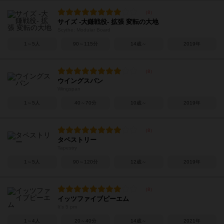
サイズ -大鎌戦役- 拡張 変転の大地
Scythe: Modular Board
1～5人
90～115分
14歳～
2019年
ウイングスパン
Wingspan
1～5人
40～70分
10歳～
2019年
タペストリー
Tapestry
1～5人
90～120分
12歳～
2019年
イッツファイブピーエム
It's 5 pm
1～4人
20～40分
14歳～
2021年