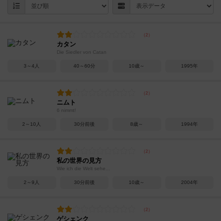
カタン
Die Siedler von Catan
3～4人
40～60分
10歳～
1995年
ニムト
6 nimmt!
2～10人
30分前後
8歳～
1994年
私の世界の見方
Wie ich die Welt sehe...
2～9人
30分前後
10歳～
2004年
ゲシェンク