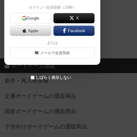
掲示板・トピックス
ログイン / 会員登録（10秒）
Google
X
ボドとも・会員一覧
Apple
Facebook
ボードゲーム業界コラム
または
ボドゲーマご利用案内
メールで会員登録
ボードゲーム通販
しばらく表示しない
新作・再入荷情報
定番ボードゲームの通販商品
国産ボードゲームの通販商品
子供向けボードゲームの通販商品