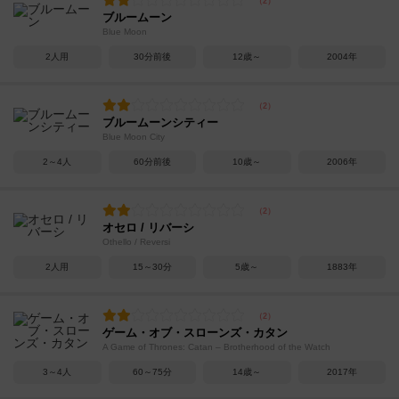
ブルームーン
Blue Moon
2人用
30分前後
12歳～
2004年
ブルームーンシティー
Blue Moon City
2～4人
60分前後
10歳～
2006年
オセロ / リバーシ
Othello / Reversi
2人用
15～30分
5歳～
1883年
ゲーム・オブ・スローンズ・カタン
A Game of Thrones: Catan – Brotherhood of the Watch
3～4人
60～75分
14歳～
2017年