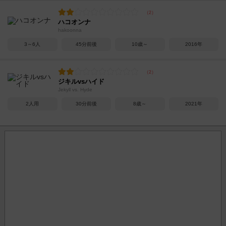
ハコオンナ
hakoonna
3～6人
45分前後
10歳～
2016年
ジキルvsハイド
Jekyll vs. Hyde
2人用
30分前後
8歳～
2021年