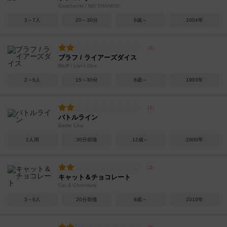
Geschenkt / NO THANKS!
3～7人
20～30分
8歳～
2004年
ブラフ / ライアーズダイス
Bluff / Liar's Dice
2～6人
15～30分
8歳～
1993年
バトルライン
Battle Line
2人用
30分前後
12歳～
2000年
キャット＆チョコレート
Cat & Chocolate
3～6人
20分前後
8歳～
2010年