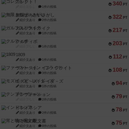
コレクト！
340
PT
紹介文なし
1件の投稿
無限まちがいさがし
322
PT
紹介文あり
2件の投稿
ガルフストライク
217
PT
紹介文あり
1件の投稿
クルティボ
203
PT
紹介文なし
1件の投稿
1809
112
PT
紹介文あり
1件の投稿
ファースト・イン・フライト
108
PT
紹介文あり
3件の投稿
モズビ－ズ・レイダ－ズ
94
PT
紹介文あり
1件の投稿
テンプテーション
79
PT
紹介文なし
2件の投稿
インドネシア
78
PT
紹介文あり
2件の投稿
宵と暁の呪文書
75
PT
紹介文あり
8件の投稿