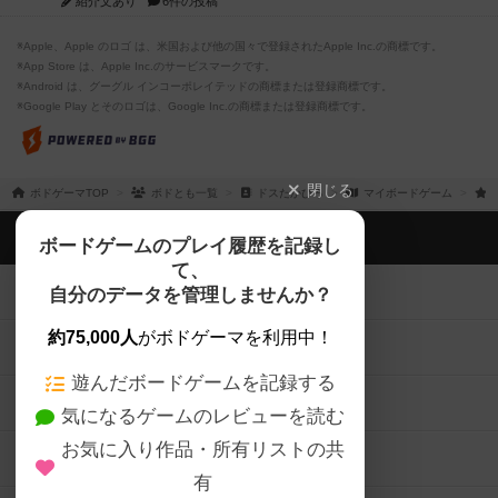
紹介文あり
6件の投稿
※Apple、Apple のロゴ は、米国および他の国々で登録されたApple Inc.の商標です。
※App Store は、Apple Inc.のサービスマークです。
※Android は、グーグル インコーポレイテッドの商標または登録商標です。
※Google Play とそのロゴは、Google Inc.の商標または登録商標です。
閉じる
ボドゲーマTOP
ボドとも一覧
ドスたかひろ
マイボードゲーム
ボドゲーマTOP
ボードゲームのプレイ履歴を記録し
て、
ボードゲームを検索する
自分のデータを管理しませんか？
約75,000人
がボドゲーマを利用中！
ボードゲームの新着レビュー
遊んだボードゲームを記録する
ボードゲーム会情報
気になるゲームのレビューを読む
お気に入り作品・所有リストの共
メカニクス特集
有