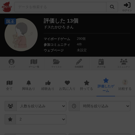
ログイン
評価した 13個
国王
ドスたかひろ さん
290個
マイボードゲーム
4件
参加コミュニティ
未設定
ウェブページ
トップ
ゲーム一覧
マイリスト
投稿履歴
ボ
ドゲ
会
コミュニティ
評価したゲ
全て
興味あり
経験あり
お気に入り
持ってる
比較する
ーム