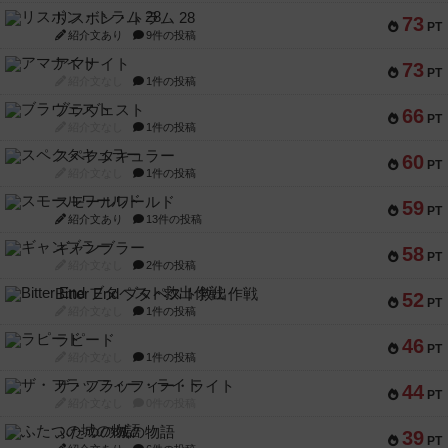
リスボン・トラム 28
73
PT
紹介文あり
9件の投稿
アマナイト
73
PT
紹介文なし
1件の投稿
ブラヴェスト
66
PT
紹介文なし
1件の投稿
スペクタキュラー
60
PT
紹介文なし
1件の投稿
スモールワールド
59
PT
紹介文あり
13件の投稿
ギャンブラー
58
PT
紹介文なし
2件の投稿
Bitter End ブタペスト救出作戦
52
PT
紹介文なし
1件の投稿
ラピード
46
PT
紹介文なし
1件の投稿
ザ・フラッフィー・ライト
44
PT
紹介文なし
0件の投稿
ふたつの城の物語
39
PT