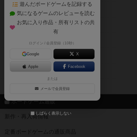
遊んだボードゲームを記録する
ボードゲーム会情報
気になるゲームのレビューを読む
お気に入り作品・所有リストの共
メカニクス特集
有
掲示板・トピックス
ログイン / 会員登録（10秒）
Google
X
ボドとも・会員一覧
Apple
Facebook
ボードゲーム業界コラム
または
ボドゲーマご利用案内
メールで会員登録
ボードゲーム通販
しばらく表示しない
新作・再入荷情報
定番ボードゲームの通販商品