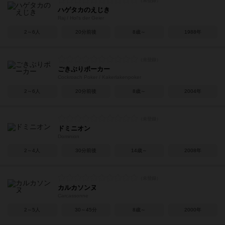
ハゲタカのえじき
Raj / Hol's der Geier
2～6人
20分前後
8歳～
1988年
ごきぶりポーカー
Cockroach Poker / Kakerlakenpoker
2～6人
20分前後
8歳～
2004年
ドミニオン
Dominion
2～4人
30分前後
14歳～
2008年
カルカソンヌ
Carcassonne
2～5人
30～45分
8歳～
2000年