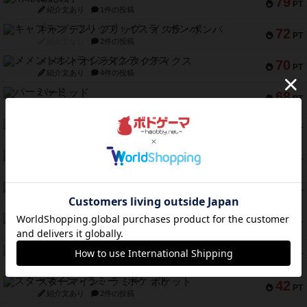
79
PT
紹介文あり
1件の投稿
キャプテン・フリップ：イスラ・ボンバ
72
PT
紹介文なし
2件の投稿
メメントオンラインタクティクス
70
PT
紹介文あり
4件の投稿
パーミッド
68
PT
紹介文なし
1件の投稿
クリーグ
57
PT
紹介文あり
1件の投稿
セミファイナル ～お前はまだ生きている～
53
PT
紹介文あり
1件の投稿
ふたつの街の物語
52
PT
紹介文あり
18件の投稿
クランク! ：冒険者たち（拡張）
50
PT
紹介文あり
4件の投稿
とうほうの！
42
PT
紹介文なし
1件の投稿
スターマイン・ラミー ポケット
42
PT
紹介文あり
2件の投稿