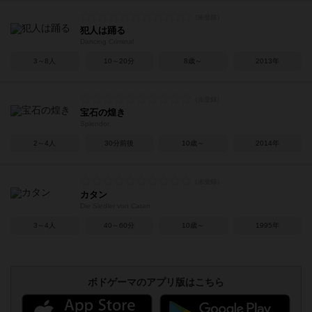
犯人は踊る
Dancing Criminal
3～8人
10～20分
8歳～
2013年
宝石の煌き
Splendor
2～4人
30分前後
10歳～
2014年
カタン
Die Siedler von Catan
3～4人
40～60分
10歳～
1995年
ボドゲーマのアプリ版はこちら