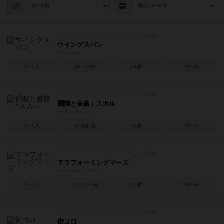
ウイングスパン
Wingspan
1～5人
40～70分
10歳～
2019年
髑髏と薔薇 / スカル
Skull & Roses
3～6人
45分前後
14歳～
2011年
テラフォーミングマーズ
Terraforming Mars
1～5人
90～120分
12歳～
2016年
街コロ