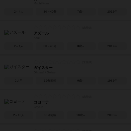
Machi Koro
2～4人
30～40分
7歳～
2012年
アズール
Azul
2～4人
30～45分
8歳～
2017年
ガイスター
Ghosts! / Geister
2人用
15分前後
6歳～
1982年
コヨーテ
Coyote
2～10人
30分前後
10歳～
2003年