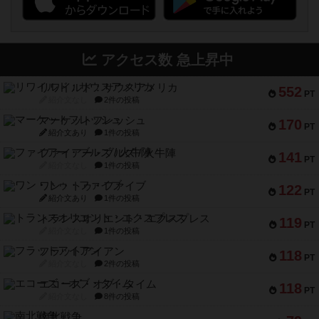
アクセス数 急上昇中
リワイルド：サウスアメリカ
552
PT
紹介文なし
2件の投稿
マーケットフレッシュ
170
PT
紹介文あり
1件の投稿
ファイアー・ブルズ / 火牛陣
141
PT
紹介文なし
1件の投稿
ワン・トゥ・ファイブ
122
PT
紹介文あり
1件の投稿
トランスオリエント・エクスプレス
119
PT
紹介文なし
1件の投稿
フラットアイアン
118
PT
紹介文なし
2件の投稿
エコーズ・オブ・タイム
118
PT
紹介文なし
8件の投稿
南北戦争