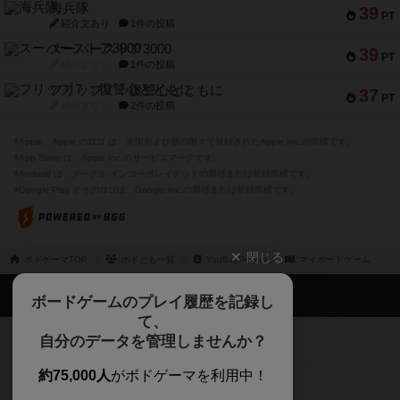
海兵隊
39
PT
紹介文あり
1件の投稿
スーパーストア3000
39
PT
紹介文なし
1件の投稿
フリップ７：復讐心とともに
37
PT
紹介文なし
2件の投稿
※Apple、Apple のロゴ は、米国および他の国々で登録されたApple Inc.の商標です。
※App Store は、Apple Inc.のサービスマークです。
※Android は、グーグル インコーポレイテッドの商標または登録商標です。
※Google Play とそのロゴは、Google Inc.の商標または登録商標です。
閉じる
ボドゲーマTOP
ボドとも一覧
YouSayProject
マイボードゲーム
ボドゲーマTOP
ボードゲームのプレイ履歴を記録し
て、
ボードゲームを検索する
自分のデータを管理しませんか？
約75,000人
がボドゲーマを利用中！
ボードゲームの新着レビュー