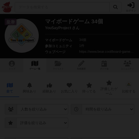
ログイン
マイボードゲーム 34個
皇帝
YouSayProject さん
34個
マイボードゲーム
1件
参加コミュニティ
https://www.bear.cool/board-game/designer/8254/info
ウェブページ
トップ
ゲーム一覧
マイリスト
投稿履歴
ボ
ドゲ
会
コミュニティ
評価したゲ
全て
興味あり
経験あり
お気に入り
持ってる
比較する
ーム