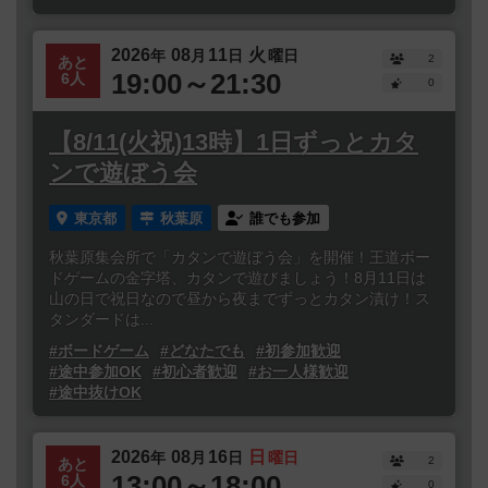
2026
08
11
火
年
月
日
曜日
2
あと
19:00～21:30
6人
0
【8/11(火祝)13時】1日ずっとカタ
ンで遊ぼう会
東京都
秋葉原
誰でも参加
秋葉原集会所で「カタンで遊ぼう会」を開催！王道ボー
ドゲームの金字塔、カタンで遊びましょう！8月11日は
山の日で祝日なので昼から夜までずっとカタン漬け！ス
タンダードは...
#ボードゲーム
#どなたでも
#初参加歓迎
#途中参加OK
#初心者歓迎
#お一人様歓迎
#途中抜けOK
2026
08
16
日
年
月
日
曜日
2
あと
13:00～18:00
6人
0