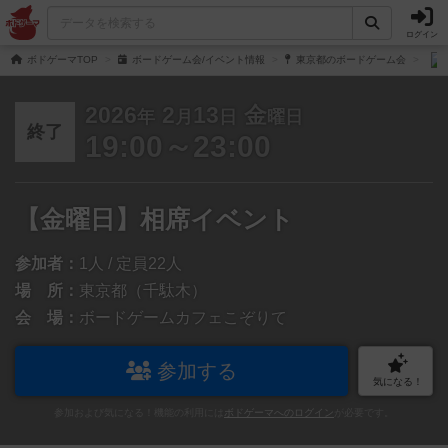
ログイン
ボドゲーマTOP
ボードゲーム会/イベント情報
東京都のボードゲーム会
2026
2
13
金
年
月
日
曜日
終了
19:00～23:00
【金曜日】相席イベント
参加者：
1人 / 定員22人
場 所：
東京都（千駄木）
会 場：
ボードゲームカフェこぞりて
参加する
気になる！
参加および気になる！機能の利用には
ボドゲーマへのログイン
が必要です。