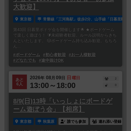
大歓迎】
東京都
常磐線「三河島駅」徒歩2分、山手線「日暮里駅」徒
第43回 日暮里ボドゲ会を開催します🌟 ★ボードゲーム
で楽しく遊ぼう！ 🔰未経験者歓迎。ルール説明からきち
んといたします。 🎲ボードゲーム持ち込み歓迎。もちろ
ん...
#ボードゲーム
#初心者歓迎
#お一人様歓迎
#どなたでも
#途中抜けOK
2026
08
09
日
年
月
日
曜日
2
あと
13:00～18:00
6人
0
8/9(日)13時「いっしょにボードゲ
ーム遊ぼう会」【相席】
東京都
秋葉原
誰でも参加
連れ添い登録