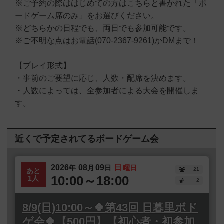
※ご予約の際ははじめての方はこちらと書かれた「ボ
ードゲーム席のみ」をお選びください。
※どちらかの日程でも、両日でも参加可能です。
※ご不明な点はお電話(070-2367-9261)かDMまで！
【プレイ形式】
・事前のご要望に応じ、人数・配席を決めます。
・人数によっては、全参加者による大会を開催しま
す。
近くで予定されてるボードゲーム会
2026
08
09
日
年
月
日
曜日
21
あと
10:00～18:00
1人
2
8/9(日)10:00～🍀第43回 日暮里ボド
ゲ会🍀【500円】【初心者・初参加