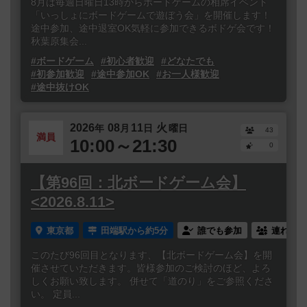
8月は毎週日曜日13時からボードゲームの相席イベント
「いっしょにボードゲームで遊ぼう会」を開催します！
途中参加、途中退室OK気軽に参加できるボドゲ会です！
秋葉原集会...
#ボードゲーム
#初心者歓迎
#どなたでも
#初参加歓迎
#途中参加OK
#お一人様歓迎
#途中抜けOK
2026
08
11
火
年
月
日
曜日
43
満員
10:00～21:30
0
【第96回：北ボードゲーム会】
<2026.8.11>
東京都
田端駅から約5分
誰でも参加
連れ添い
このたび96回目となります、【北ボードゲーム会】を開
催させていただきます。皆様参加のご検討のほど、よろ
しくお願い致します。 併せて「道のり」をご参照くださ
い。 定員...