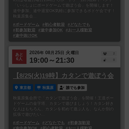
「いっしょにボードゲームで遊ぼう会」を開催します！
途中参加、途中退室OK気軽に参加できるボドゲ会です！
秋葉原集会...
#ボードゲーム
#初心者歓迎
#どなたでも
#初参加歓迎
#途中参加OK
#お一人様歓迎
#途中抜けOK
2026
08
25
火
年
月
日
曜日
2
あと
19:00～21:30
6人
0
【8/25(火)19時】カタンで遊ぼう会
東京都
秋葉原
誰でも参加
秋葉原集会所で「カタンで遊ぼう会」を開催！王道ボー
ドゲームの金字塔、カタンで遊びましょう！カタン好き
な人はもちろん、カタンを初めて遊ぶ人も、なんか別の
拡張で遊びたい...
#ボードゲーム
#どなたでも
#初参加歓迎
#途中参加OK
#初心者歓迎
#お一人様歓迎