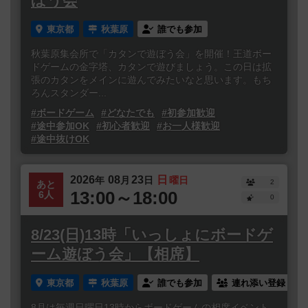
ぼう会
東京都
秋葉原
誰でも参加
秋葉原集会所で「カタンで遊ぼう会」を開催！王道ボー
ドゲームの金字塔、カタンで遊びましょう。この日は拡
張のカタンをメインに遊んでみたいなと思います。もち
ろんスタンダー...
#ボードゲーム
#どなたでも
#初参加歓迎
#途中参加OK
#初心者歓迎
#お一人様歓迎
#途中抜けOK
2026
08
23
日
年
月
日
曜日
2
あと
13:00～18:00
6人
0
8/23(日)13時「いっしょにボードゲ
ーム遊ぼう会」【相席】
東京都
秋葉原
誰でも参加
連れ添い登録
8月は毎週日曜日13時からボードゲームの相席イベント