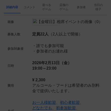
遊べる
店舗の
当日の
詳細内容
コメント
参加者
ゲーム
ゲーム
様子
画像
定員22人
（2人以上で開催）
募集人数
・誰でも参加可能
参加対象者
・参加者のお連れ様
2026年2月13日（金）
日時
19:00～23:00
¥ 2,300
アルコール・フードは希望者のみ別料
費用
金で提供いたします。
お一人様歓迎
、
初心者歓迎
、
どなたでも
、
初参加歓迎
、
タグ