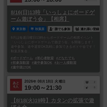
8/16(日)13時「いっしょにボードゲ
ーム遊ぼう会」【相席】
東京都
秋葉原
誰でも参加
連れ添い登録
8月は毎週日曜日13時からボードゲームの相席イベント
「いっしょにボードゲームで遊ぼう会」を開催します！
途中参加、途中退室OK気軽に参加できるボドゲ会です！
秋葉原集会...
#ボードゲーム
#初心者歓迎
#どなたでも
#初参加歓迎
#途中参加OK
#お一人様歓迎
#途中抜けOK
2026
08
18
火
年
月
日
曜日
2
あと
19:00～21:30
6人
0
【8/18(火)19時】カタンの拡張で遊