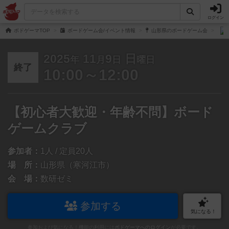
ログイン
ボドゲーマTOP
ボードゲーム会/イベント情報
山形県のボードゲーム会
2025
11
9
日
年
月
日
曜日
終了
10:00～12:00
【初心者大歓迎・年齢不問】ボード
ゲームクラブ
参加者：
1人 / 定員20人
場 所：
山形県（寒河江市）
会 場：
数研ゼミ
参加する
気になる！
参加および気になる！機能の利用には
ボドゲーマへのログイン
が必要です。