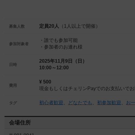
定員20人
（1人以上で開催）
募集人数
・誰でも参加可能
参加対象者
・参加者のお連れ様
2025年11月9日（日）
日時
10:00～12:00
¥ 500
費用
現金もしくはチェリンPayでのお支払いで
初心者歓迎
、
どなたでも
、
初参加歓迎
、
お
タグ
会場住所