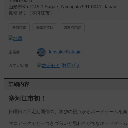
〒991-0041
山形県Kō-1145-1 Sagae, Yamagata 991-0041, Japan
数研ゼミ（寒河江市）
寒河江駅
南寒河江駅
西寒河江駅
Junsuke Katagiri
主催者
数研ゼミ
カフェ/店舗
詳細内容
寒河江市初！
日曜日に不定期開催の、学びの視点からボードゲームを楽
マニアックでとっつきづらいと思われがちなボードゲーム