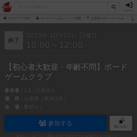
ログイン
ボドゲーマTOP
ボードゲーム会/イベント情報
山形県のボードゲーム会
2025
10
19
日
年
月
日
曜日
終了
10:00～12:00
【初心者大歓迎・年齢不問】ボード
ゲームクラブ
参加者：
1人 / 定員20人
場 所：
山形県（寒河江市）
会 場：
数研ゼミ
参加する
気になる！
参加および気になる！機能の利用には
ボドゲーマへのログイン
が必要です。