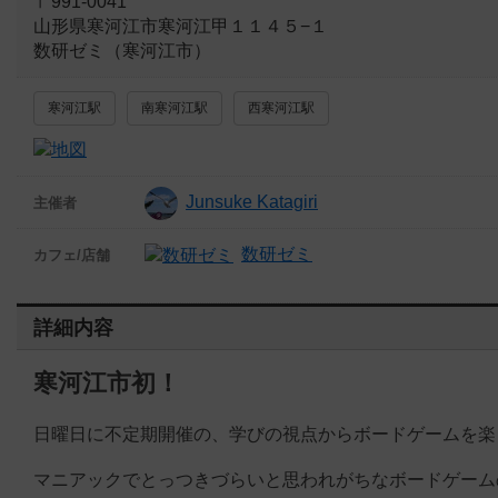
〒991-0041
山形県寒河江市寒河江甲１１４５−１
数研ゼミ（寒河江市）
寒河江駅
南寒河江駅
西寒河江駅
Junsuke Katagiri
主催者
数研ゼミ
カフェ/店舗
詳細内容
寒河江市初！
日曜日に不定期開催の、学びの視点からボードゲームを楽
マニアックでとっつきづらいと思われがちなボードゲーム