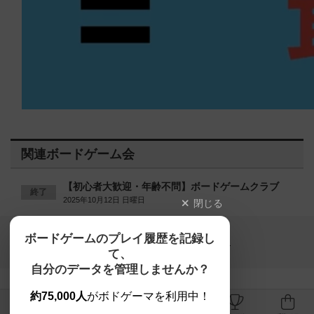
関連ボードゲーム会
【初心者大歓迎・年齢不問】ボードゲームクラブ
終了
2025年10月12日 日曜日
閉じる
Copyright (c)
ボードゲームのプレイ履歴を記録し
【ボドゲーマ】ボードゲームの総合情報サイト
て、
All rights reserved.
自分のデータを管理しませんか？
約75,000人
がボドゲーマを利用中！