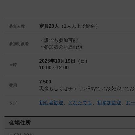
定員20人
（1人以上で開催）
募集人数
・誰でも参加可能
参加対象者
・参加者のお連れ様
2025年10月19日（日）
日時
10:00～12:00
¥ 500
費用
現金もしくはチェリンPayでのお支払いで
初心者歓迎
、
どなたでも
、
初参加歓迎
、
お
タグ
会場住所