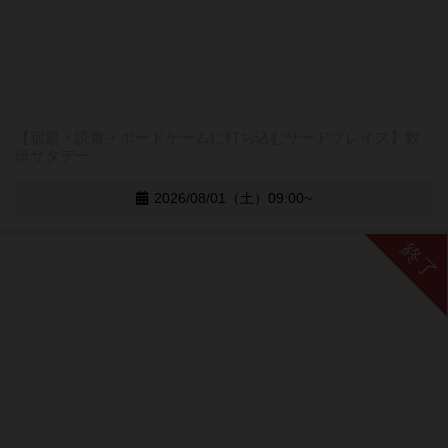
【宿題・読書＋ボードゲームに打ち込むサードプレイス】数
研サタデー...
2026/08/01（土）09:00~
終了