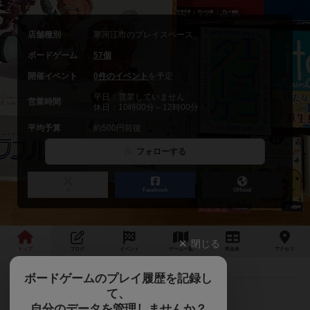
店舗種別
寒河江市のプレイスペース
ボードゲーム
57個
開催イベント
0件のイベント
を予定
平日：営業していません
営業時間
休日：10時00分～12時00分
平均予算
約500円前後
フォローする
X
Facebook
Official
閉じる
トップ
ブログ
イベント
ゲーム
一覧
料金
表
アクセス
ボードゲームのプレイ履歴を記録し
て、
寒河江初！
自分のデータを管理しませんか？