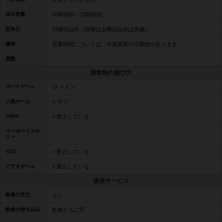
休日営業
10時00分～12時00分
定休日
日曜日以外（授業は土曜日以外は実施）
備考
営業時間については、今後変更の可能性があります。
席数
通常時の遊び方
ボードゲーム
◎ メイン
人狼ゲーム
○ サブ
TRPG
× 禁止している
マーダーミステ
リー
TCG
× 禁止している
ビデオゲーム
× 禁止している
提供サービス
飲食の注文
なし
飲食の持ち込み
飲食ともに可