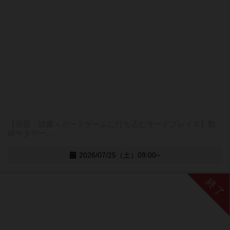
【宿題・読書＋ボードゲームに打ち込むサードプレイス】数
研サタデー...
2026/07/25（土）09:00~
終了