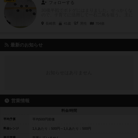
フォローする
30後半戦でボドゲにはまりました。せっかくな
ので、子育てに活用して一石二鳥を狙う。 主に
家で、息子友人を誘い込む。
長崎県
41歳
男性
704個
最新のお知らせ
お知らせはありません
営業情報
料金/時間
平均予算
平均500円前後
料金レンジ
1人あたり：500円～1人あたり：500円
平日営業
営業していません