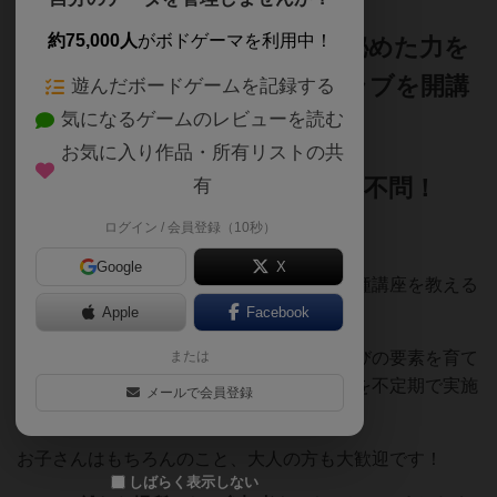
約75,000人
がボドゲーマを利用中！
教育におけるボードゲームの秘めた力を
広めるため、ボードゲームクラブを開講
遊んだボードゲームを記録する
気になるゲームのレビューを読む
しました。
お気に入り作品・所有リストの共
年齢・ボードゲーム経験は一切不問！
有
ログイン / 会員登録（10秒）
Google
X
学習塾で小学生・中学生・高校生向けの各種講座を教える
傍ら、
Apple
Facebook
多種多様なボードゲームによって様々な学びの要素を育て
または
るという目的のもと、ボードゲームクラブを不定期で実施
メールで会員登録
しています。
お子さんはもちろんのこと、大人の方も大歓迎です！
しばらく表示しない