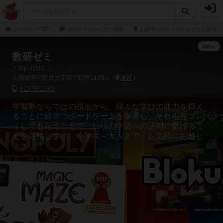
ログイン
ボドゲーマTOP
ボードゲームカフェ/店舗
山形県のボードゲームカフェ/店舗
数研ゼミ
〒991-0041
山形県寒河江市大字寒河江甲1145-1（
地図
）
0237861342
学習塾ならではの視点から、様々な学びの能力を鍛え
ることに役立つボードゲームを厳選し、それらをプレ
イしてもらうことで、日頃の学習への活用に繋げるこ
とを目指します。小学生～大人まで、お気軽にお越し
下さい！