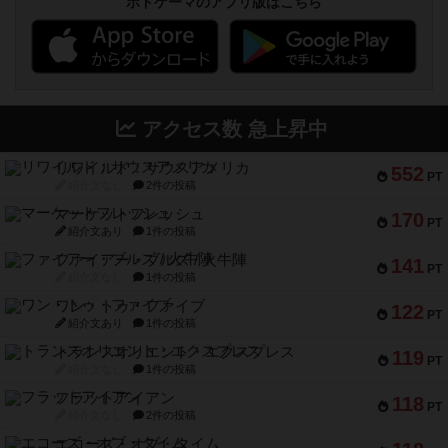
ボドゲーマのアプリ版はこちら
アクセス数 急上昇中
リワイルド：サウスアメリカ
552
PT
紹介文なし
2件の投稿
マーケットフレッシュ
170
PT
紹介文あり
1件の投稿
ファイアー・ブルズ / 火牛陣
141
PT
紹介文なし
1件の投稿
ワン・トゥ・ファイブ
122
PT
紹介文あり
1件の投稿
トランスオリエント・エクスプレス
119
PT
紹介文なし
1件の投稿
フラットアイアン
118
PT
紹介文なし
2件の投稿
エコーズ・オブ・タイム