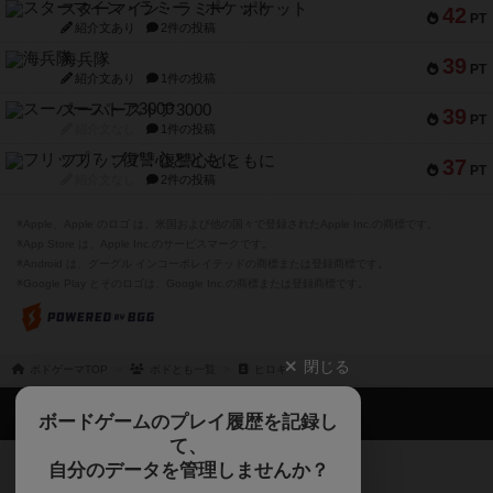
スターマイン・ラミー ポケット
42
PT
紹介文あり
2件の投稿
海兵隊
39
PT
紹介文あり
1件の投稿
スーパーストア3000
39
PT
紹介文なし
1件の投稿
フリップ７：復讐心とともに
37
PT
紹介文なし
2件の投稿
※Apple、Apple のロゴ は、米国および他の国々で登録されたApple Inc.の商標です。
※App Store は、Apple Inc.のサービスマークです。
※Android は、グーグル インコーポレイテッドの商標または登録商標です。
※Google Play とそのロゴは、Google Inc.の商標または登録商標です。
閉じる
ボドゲーマTOP
ボドとも一覧
ヒロキ
ボドゲーマTOP
ボードゲームのプレイ履歴を記録し
て、
ボードゲームを検索する
自分のデータを管理しませんか？