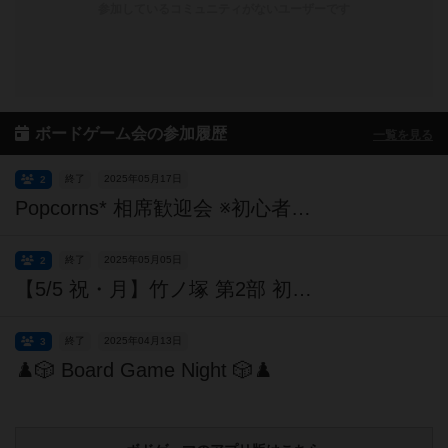
参加しているコミュニティがないユーザーです
ボードゲーム会の参加履歴
一覧を見る
終了
2025年05月17日
2
Popcorns* 相席歓迎会 ※初心者・おひとり様大歓迎！！途中参加可能
終了
2025年05月05日
2
【5/5 祝・月】竹ノ塚 第2部 初心者歓迎！ 全ジャンル会🎵
終了
2025年04月13日
3
♟️🎲 Board Game Night 🎲♟️