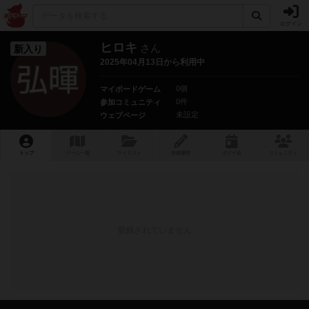
ログイン
ヒロキ
さん
新入り
2025年04月13日から利用中
0個
マイボードゲーム
0件
参加コミュニティ
未設定
ウェブページ
トップ
ゲーム一覧
マイリスト
投稿履歴
ボ
ドゲ
会
コミュニティ
登録されていません