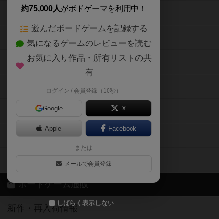
約75,000人
がボドゲーマを利用中！
ボードゲームの新着レビュー
遊んだボードゲームを記録する
ボードゲーム会情報
気になるゲームのレビューを読む
お気に入り作品・所有リストの共
メカニクス特集
有
掲示板・トピックス
ログイン / 会員登録（10秒）
Google
X
ボドとも・会員一覧
Apple
Facebook
ボードゲーム業界コラム
または
ボドゲーマご利用案内
メールで会員登録
ボードゲーム通販
しばらく表示しない
新作・再入荷情報