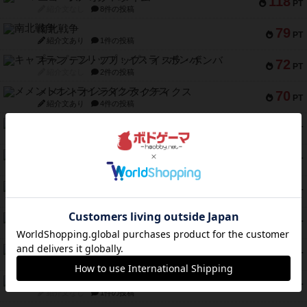
118
PT
紹介文なし
8件の投稿
南北戦争
79
PT
紹介文あり
1件の投稿
キャプテン・フリップ：イスラ・ボンバ
72
PT
紹介文なし
2件の投稿
メメントオンラインタクティクス
70
PT
紹介文あり
4件の投稿
パーミッド
68
PT
紹介文なし
1件の投稿
クリーグ
57
PT
紹介文あり
1件の投稿
セミファイナル ～お前はまだ生きている～
53
PT
紹介文あり
1件の投稿
ふたつの街の物語
52
PT
紹介文あり
18件の投稿
クランク! ：冒険者たち（拡張）
50
PT
紹介文あり
4件の投稿
とうほうの！
42
PT
紹介文なし
1件の投稿