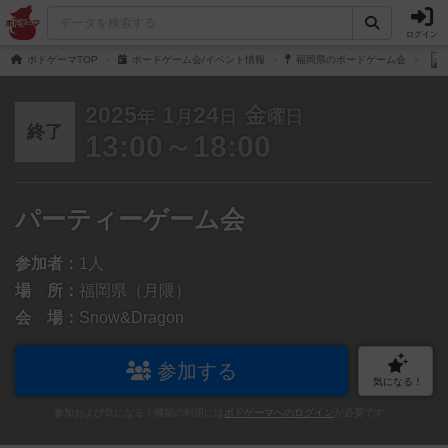
ログイン
ボドゲーマTOP
ボードゲーム会/イベント情報
福岡県のボードゲーム会
2025
1
24
金
年
月
日
曜日
終了
13:00～18:00
パーティーゲーム会
参加者：
1人
場 所：
福岡県（月隈）
会 場：
Snow&Dragon
参加する
気になる！
参加および気になる！機能の利用には
ボドゲーマへのログイン
が必要です。