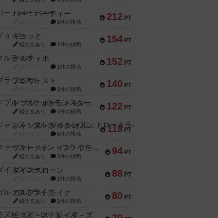
バー！パーティー
212
PT
紹介文なし
1件の投稿
ギョッと
154
PT
紹介文あり
1件の投稿
クルティボ
152
PT
紹介文なし
1件の投稿
ブラヴェスト
140
PT
紹介文なし
1件の投稿
ドブル：ポケットモンスター
122
PT
紹介文あり
4件の投稿
ジャンヌ・ダルク-オルレアン ドロー＆ライト
118
PT
紹介文なし
5件の投稿
ファースト・イン・フライト
94
PT
紹介文あり
3件の投稿
ダイススローン
88
PT
紹介文なし
1件の投稿
ガルフストライク
80
PT
紹介文あり
1件の投稿
モズビ－ズ・レイダ－ズ