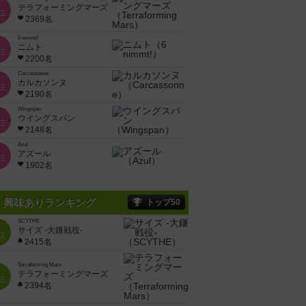
テラフォーミングマーズ
位
2369名
6 nimmt!
ニムト
位
2200名
Carcassonne
カルカソンヌ
位
2190名
Wingspan
ウイングスパン
位
2148名
Azul
アズール
位
1902名
興味ありランキング
トップ50
SCYTHE
サイズ -大鎌戦役-
位
2415名
Terraforming Mars
テラフォーミングマーズ
位
2394名