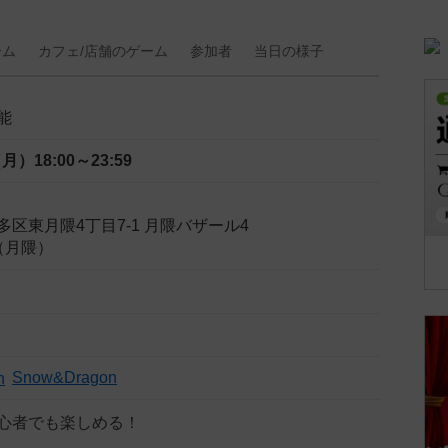
ーム
カフェ/
店舗の
ゲーム
参加者
当日の
様子
能
（月）
18:00～23:59
区東月隈4丁目7-1 月隈バザール4
n（月隈）
Snow&Dragon
心者でも楽しめる！