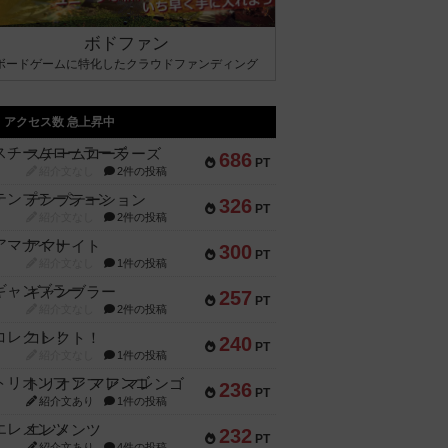
ボドファン
ボードゲームに特化したクラウドファンディング
アクセス数 急上昇中
スチームローラーズ
686
PT
紹介文なし
2件の投稿
テンプテーション
326
PT
紹介文なし
2件の投稿
アマナイト
300
PT
紹介文なし
1件の投稿
ギャンブラー
257
PT
紹介文なし
2件の投稿
コレクト！
240
PT
紹介文なし
1件の投稿
トリオンフ ア マレンゴ
236
PT
紹介文あり
1件の投稿
エレメンツ
232
PT
紹介文あり
4件の投稿