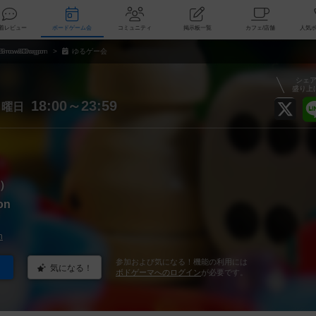
索
新着レビュー
ボードゲーム会
コミュニティ
掲示板一覧
カ
Snow&Dragon
ゆるゲー会
シェ
盛り上
月
18:00～23:59
曜日
）
on
n
参加および気になる！機能の利用には
気になる！
ボドゲーマへのログイン
が必要です。