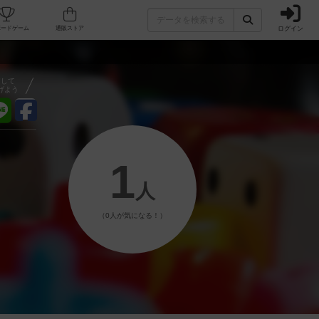
ログイン
フェ/店舗
人気ボードゲーム
通販ストア
アして
げよう
1
人
（0人が気になる！）