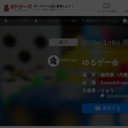
ボードゲーム会に参加しよう！
イベント作成・参加サービス
データベース
検
ボドゲーマTOP
ボードゲーム会/イベント情報
福岡県のボードゲーム会
2025
1
6
終了
年
月
日
ゆるゲー会
場 所：
福岡県（月隈
会 場：
Snow&Drag
主催者：
りゅう
Snow&Drago
参加する