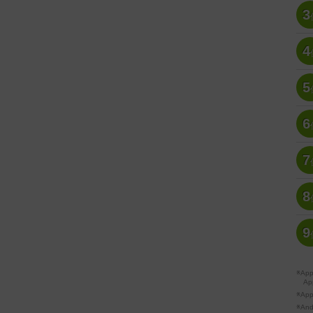
3
4
5
6
7
8
9
※A
Ap
※Ap
※A