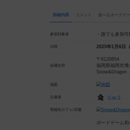
詳細内容
コメント
遊べる
ボード
ゲ
・誰でも参加可
参加対象者
2025年1月6日
日時
〒8120854
福岡県福岡市博多
会場住所
Snow&Drago
地図
りゅう
主催者
登録先
カフェ/店舗
ボードゲーム初