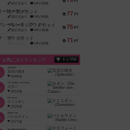
79
PT
紹介文あり
1件の投稿
リー対グラント
77
PT
紹介文あり
1件の投稿
ブレーキング・アウェイ
75
PT
紹介文あり
4件の投稿
ザ・フラッド
71
PT
紹介文なし
1件の投稿
お気に入りランキング
トップ50
Splendor
宝石の煌き
位
4040名
Die Siedler von Catan
カタン
位
3614名
Dominion
ドミニオン
位
2528名
Battle Line
バトルライン
位
2377名
Terraforming Mars