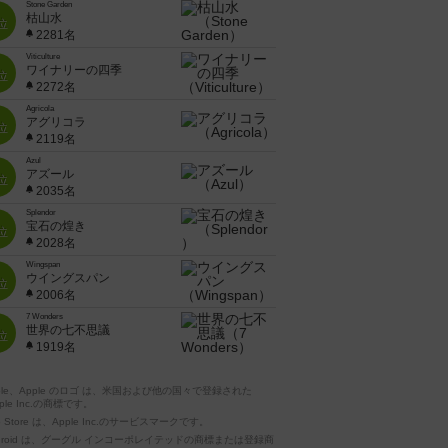
Stone Garden
枯山水
位
2281名
Viticulture
ワイナリーの四季
位
2272名
Agricola
アグリコラ
位
2119名
Azul
アズール
位
2035名
Splendor
宝石の煌き
位
2028名
Wingspan
ウイングスパン
位
2006名
7 Wonders
世界の七不思議
位
1919名
pple、Apple のロゴ は、米国および他の国々で登録された
ple Inc.の商標です。
p Store は、Apple Inc.のサービスマークです。
ndroid は、グーグル インコーポレイテッドの商標または登録商