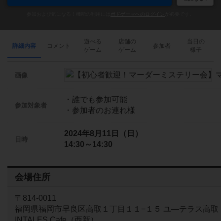
参加および気になる！機能の利用には
ボドゲーマへのログイン
が必要です。
遊べる
店舗の
当日の
詳細内容
コメント
参加者
ゲーム
ゲーム
様子
画像
・誰でも参加可能
参加対象者
・参加者のお連れ様
2024年8月11日（日）
日時
14:30～14:30
会場住所
〒814-0011
福岡県福岡市早良区高取１丁目１１−１５ ユ―テラス高取 
INTALES Cafe（西新）