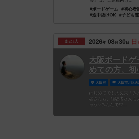
#ボードゲーム
#初心者
#途中抜けOK
#子ども
2026
08
30
日
あと
3人
年
月
日
大阪ボードゲ
めての方、初
大阪府
大阪市北区天
はじめてでも大丈夫！み
者さんも、経験者さんも
ゃう✨みんなでワ...