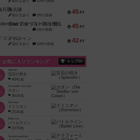
紹介文あり
12件の投稿
海兵隊
45
PT
紹介文あり
1件の投稿
Bitter End ブタペスト救出作戦
45
PT
紹介文なし
1件の投稿
ドコジャン
42
PT
紹介文あり
10件の投稿
お気に入りランキング
トップ50
Splendor
宝石の煌き
位
4041名
Die Siedler von Catan
カタン
位
3616名
Dominion
ドミニオン
位
2530名
Battle Line
バトルライン
位
2379名
Terraforming Mars