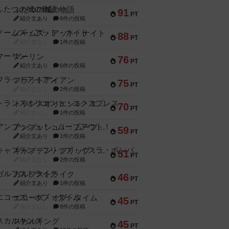
ふたつの城の物語
91
PT
紹介文あり
6件の投稿
ノームズ・アット・ナイト
88
PT
紹介文なし
1件の投稿
マーリン
76
PT
紹介文あり
6件の投稿
フラットアイアン
75
PT
紹介文なし
2件の投稿
トランスオリエント・エクスプレス
70
PT
紹介文なし
1件の投稿
アンブッシュ！：ムーブアウト！
59
PT
紹介文あり
1件の投稿
キャプテン・フリップ：イスラ・ボンバ
51
PT
紹介文なし
2件の投稿
ガルフストライク
46
PT
紹介文あり
1件の投稿
エコーズ・オブ・タイム
45
PT
紹介文なし
8件の投稿
スカルキング
45
PT