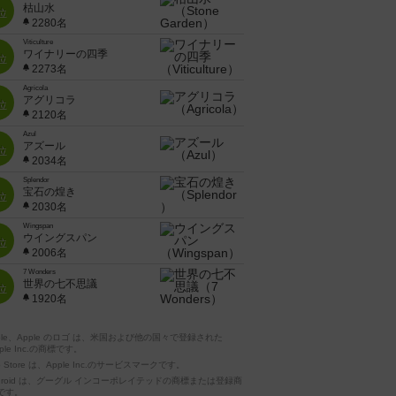
枯山水
位
2280名
Viticulture
ワイナリーの四季
位
2273名
Agricola
アグリコラ
位
2120名
Azul
アズール
位
2034名
Splendor
宝石の煌き
位
2030名
Wingspan
ウイングスパン
位
2006名
7 Wonders
世界の七不思議
位
1920名
pple、Apple のロゴ は、米国および他の国々で登録された
ple Inc.の商標です。
p Store は、Apple Inc.のサービスマークです。
ndroid は、グーグル インコーポレイテッドの商標または登録商
です。