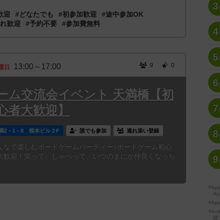
3
歓迎
#どなたでも
#初参加歓迎
#途中参加OK
連れ歓迎
#予約不要
#参加費無料
4
5
9
0
13:00～17:00
曜日
6
ーム交流会イベント 天満橋【初
7
心者大歓迎】
満2－1－8 根本ビル２F
誰でも参加
連れ添い登録
8
んなで楽しむボードゲームパーティー♪ボードゲーム初心
大歓迎！笑って、しゃべって、いつのまにか仲良くなっち
9
※A
Ap
※Ap
※A
標