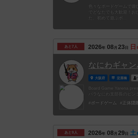
色々なボードゲームで遊
でどなたでも大歓迎！お
た、初めて遊ぶボ...
2026
08
23
日
あと
7人
年
月
日
なにわギャンパラ
大阪府
淀屋橋
Board Game Yarena
パラなにわ支部長のピンク
#ボードゲーム
#正体隠
2026
08
29
土
あと
9人
年
月
日