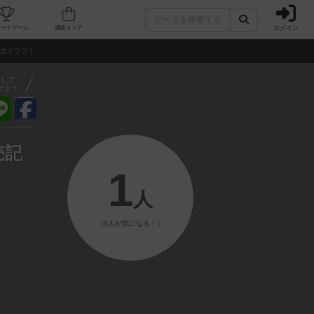
ログイン
フェ/店舗
人気ボードゲーム
通販ストア
記念ドラフト
アして
げよう
売記
1
人
（0人が気になる！）