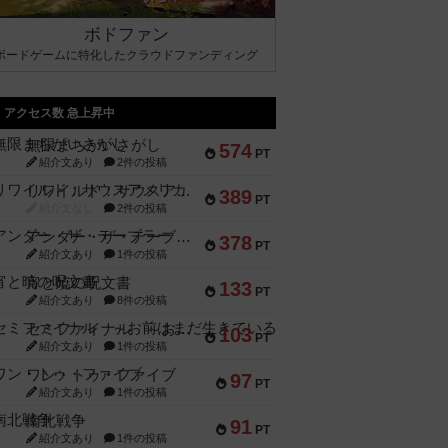
ボドファン
ボードゲームに特化したクラウドファンディング
アクセス数 急上昇中
無限まちがいさがし
574
PT
紹介文あり
2件の投稿
リワイルド：サウスアメリカ
389
PT
紹介文なし
2件の投稿
アンダー・ザ・テーブラー
378
PT
紹介文あり
1件の投稿
宵と暁の呪文書
133
PT
紹介文あり
8件の投稿
セミファイナル ～お前はまだ生きている～
103
PT
紹介文あり
1件の投稿
ワン・トゥ・ファイブ
97
PT
紹介文あり
1件の投稿
南北戦争
91
PT
紹介文あり
1件の投稿