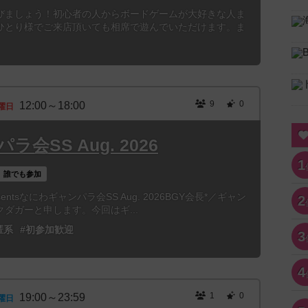
びましょう！初心者の人からボードゲームが大好きな人ま
ひとり様でご来店頂いても相席で遊んでいただけます。ま
9
0
12:00～18:00
曜日
会SS Aug. 2026
1
誰でも参加
 presentsなにわギャンパラ会SS Aug. 2026BGY会長*／ギャン
2
ダガーと申します。今回はギ...
匿系
#初参加歓迎
3
4
1
0
19:00～23:59
曜日