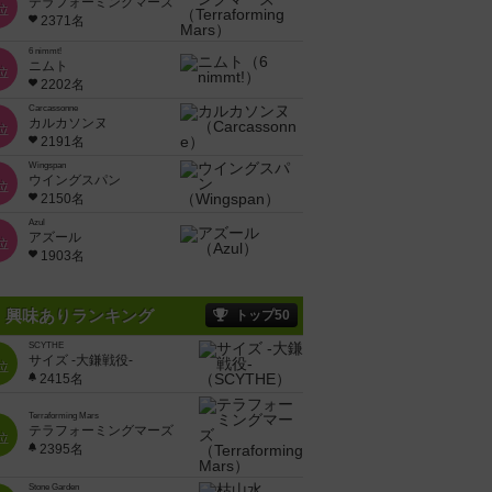
テラフォーミングマーズ
位
2371名
6 nimmt!
ニムト
位
2202名
Carcassonne
カルカソンヌ
位
2191名
Wingspan
ウイングスパン
位
2150名
Azul
アズール
位
1903名
興味ありランキング
トップ50
SCYTHE
サイズ -大鎌戦役-
位
2415名
Terraforming Mars
テラフォーミングマーズ
位
2395名
Stone Garden