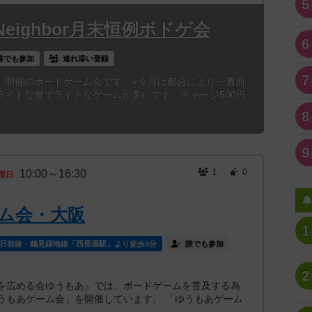
5
eighbor月末恒例ボドゲ会
6
誰でも参加
連れ添い登録
7
）開催のボードゲーム会です。※今月は都合により一週前
ライトな層でライトなゲームが多いです。チャージ500円
8
9
1
0
10:00～16:30
曜日
ム会・大阪
1
日前線・鶴見緑地線「西長堀駅」より徒歩3分
誰でも参加
2
広める会ゆうもあ』では、ボードゲームを普及する為
うもあゲーム会」を開催しています。 「ゆうもあゲーム