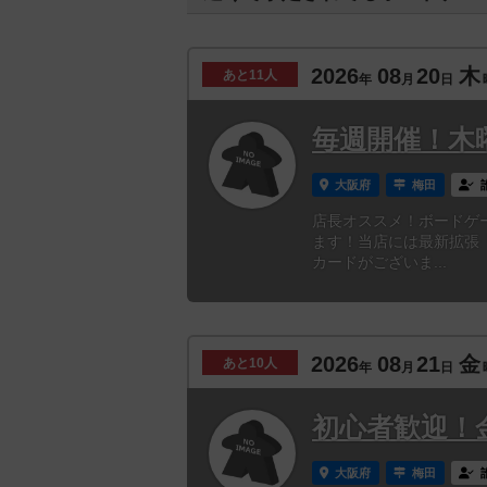
2026
08
20
木
あと
11人
年
月
日
毎週開催！木
大阪府
梅田
店長オススメ！ボードゲ
ます！当店には最新拡張
カードがございま...
2026
08
21
金
あと
10人
年
月
日
初心者歓迎！
大阪府
梅田