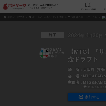
ボードゲーム会に参加しよう！
イベント作成・参加サービス
データベース
検
ボドゲーマTOP
ボードゲーム会/イベント情報
大阪府のボードゲーム会
2024
4
20
終了
年
月
日
【MTG】『
念ドラフト
場 所：
大阪府（野田
会 場：
MTG＆FA
主催者：
MTG＆FA
MTG＆FAB
参加する