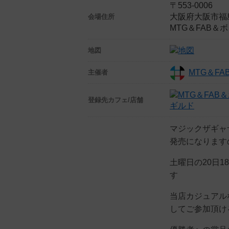
〒553-0006
大阪府大阪市福島区
会場住所
MTG＆FAB
地図
MTG＆F
主催者
登録先
カフェ/店舗
ギルド
マジックザギャ
発売になります
土曜日の20日
す
当店カジュアル
してご参加頂け