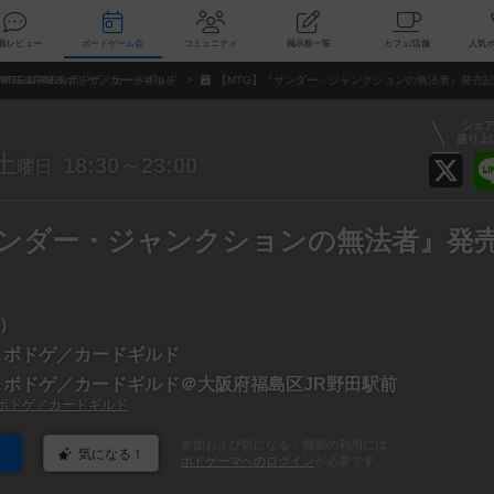
索
新着レビュー
ボードゲーム会
コミュニティ
掲示板一覧
カ
MTG＆FAB＆ボドゲ／カードギルド
【MTG】『サンダー・ジャンクションの無法者』発売
シェ
盛り上
土
18:30～23:00
曜日
サンダー・ジャンクションの無法者』発
）
B＆ボドゲ／カードギルド
B＆ボドゲ／カードギルド＠大阪府福島区JR野田駅前
＆ボドゲ／カードギルド
参加および気になる！機能の利用には
気になる！
ボドゲーマへのログイン
が必要です。