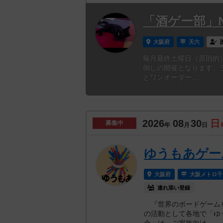
「酒ゲー部」N
大阪府
天六
毎月最終土曜日（原則的
倒しの開催となります。
とワンオーダー...
2026
08
30
日
募集中
年
月
日
ゆうもあゲー
大阪府
大阪メトロ千
連れ添い登録
『世界のボードゲームを
の活動として各地で「ゆ
会」は、ご家族向け...