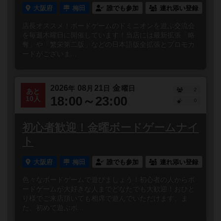
大阪府
梅田
誰でも参加
連れ添い登録
店長オススメ！ボードゲームのドミニオンを遊ぶ交流会
を毎週木曜日に開催しています！当店には最新拡張「略
奪」や「繁栄第二版」などの日本語版全拡張とプロモカ
ードがございま...
2026
08
21
金
年
月
日
曜日
2
あと
18:00～23:00
10人
0
初心者歓迎！金曜ボードゲームナイ
ト
大阪府
梅田
誰でも参加
連れ添い登録
色々なボードゲームで遊びましょう！初心者の人からボ
ードゲームが大好きな人までどなたでも大歓迎！おひと
り様でご来店頂いても相席で遊んでいただけます。ま
た、初めて遊ぶボ...