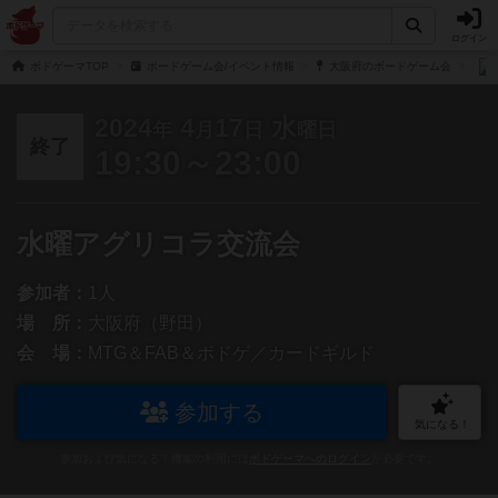
ログイン
ボドゲーマTOP
ボードゲーム会/イベント情報
大阪府のボードゲーム会
2024
4
17
水
年
月
日
曜日
終了
19:30～23:00
水曜アグリコラ交流会
参加者：
1人
場 所：
大阪府（野田）
会 場：
MTG＆FAB＆ボドゲ／カードギルド
参加する
気になる！
参加および気になる！機能の利用には
ボドゲーマへのログイン
が必要です。