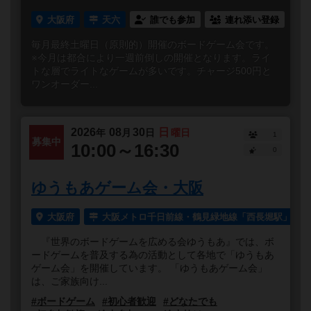
大阪府
天六
誰でも参加
連れ添い登録
毎月最終土曜日（原則的）開催のボードゲーム会です。
※今月は都合により一週前倒しの開催となります。ライ
トな層でライトなゲームが多いです。チャージ500円と
ワンオーダー...
2026
08
30
日
年
月
日
曜日
1
募集中
10:00～16:30
0
ゆうもあゲーム会・大阪
大阪府
大阪メトロ千日前線・鶴見緑地線「西長堀駅」より
『世界のボードゲームを広める会ゆうもあ』では、ボ
ードゲームを普及する為の活動として各地で「ゆうもあ
ゲーム会」を開催しています。 「ゆうもあゲーム会」
は、ご家族向け...
#ボードゲーム
#初心者歓迎
#どなたでも