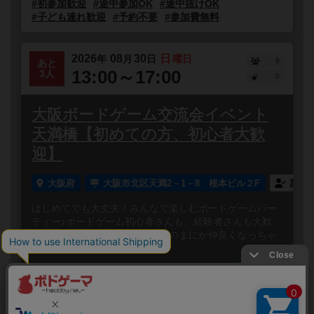
#初参加歓迎
#途中参加OK
#途中抜けOK
#子ども連れ歓迎
#予約不要
#参加費無料
2026
08
30
日
年
月
日
曜日
9
あと
13:00～17:00
3人
0
大阪ボードゲーム交流会イベント
天満橋【初めての方、初心者大歓
迎】
大阪府
大阪市北区天満2－1－8 根本ビル２F
誰で
はじめてでも大丈夫！みんなで楽しむボードゲームパー
ティー♪ボードゲーム初心者さんも、経験者さんも大歓
迎！笑って、しゃべって、いつのまにか仲良くなっちゃ
う✨みんなでワ...
閉じる
Copyright (c)
ボードゲームのプレイ履歴を記録し
【ボドゲーマ】ボードゲームの総合情報サイト