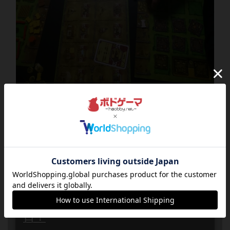
近くで予定されてるボードゲーム会
2026
08
20
木
年
月
日
曜日
1
あと
18:00～23:00
11人
0
毎週開催！木曜日はドミニオンの
日！