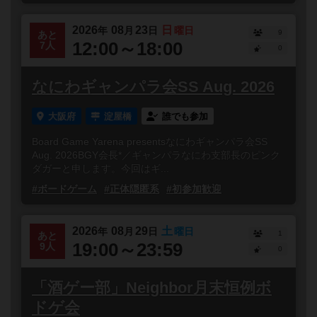
2026
08
23
日
年
月
日
曜日
9
あと
12:00～18:00
7人
0
なにわギャンパラ会SS Aug. 2026
大阪府
淀屋橋
誰でも参加
Board Game Yarena presentsなにわギャンパラ会SS
Aug. 2026BGY会長*／ギャンパラなにわ支部長のピンク
ダガーと申します。今回はギ...
#ボードゲーム
#正体隠匿系
#初参加歓迎
2026
08
29
土
年
月
日
曜日
1
あと
19:00～23:59
9人
0
「酒ゲー部」Neighbor月末恒例ボ
ドゲ会