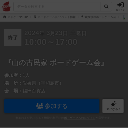
ログイン
ボドゲーマTOP
ボードゲーム会/イベント情報
愛媛県のボードゲーム会
2024
3
23
土
年
月
日
曜日
終了
10:00～17:00
『山の古民家 ボードゲーム会』
参加者：
1人
場 所：
愛媛県（宇和島市）
会 場：
福田百貨店
参加する
気になる！
参加および気になる！機能の利用には
ボドゲーマへのログイン
が必要です。