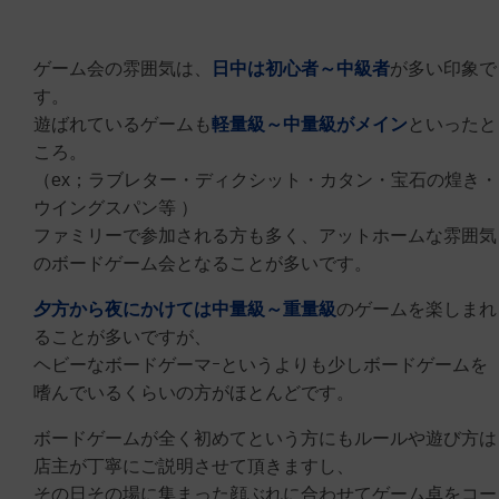
ゲーム会の雰囲気は、
日中は初心者～中級者
が多い印象で
す。
遊ばれているゲームも
軽量級～中量級がメイン
といったと
ころ。
（ex；ラブレター・ディクシット・カタン・宝石の煌き・
ウイングスパン等 ）
ファミリーで参加される方も多く、アットホームな雰囲気
のボードゲーム会となることが多いです。
夕方から夜にかけては中量級～重量級
のゲームを楽しまれ
ることが多いですが、
ヘビーなボードゲーマｰというよりも少しボードゲームを
嗜んでいるくらいの方がほとんどです。
ボードゲームが全く初めてという方にもルールや遊び方は
店主が丁寧にご説明させて頂きますし、
その日その場に集まった顔ぶれに合わせてゲーム卓をコー