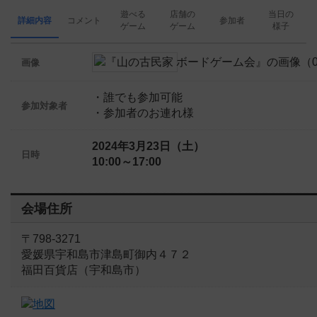
遊べる
店舗の
当日の
詳細内容
コメント
参加者
ゲーム
ゲーム
様子
画像
・誰でも参加可能
参加対象者
・参加者のお連れ様
2024年3月23日（土）
日時
10:00～17:00
会場住所
〒798-3271
愛媛県宇和島市津島町御内４７２
福田百貨店（宇和島市）