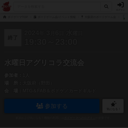
ログイン
ボドゲーマTOP
ボードゲーム会/イベント情報
大阪府のボードゲーム会
2024
3
6
水
年
月
日
曜日
終了
19:30～23:00
水曜日アグリコラ交流会
参加者：
1人
場 所：
大阪府（野田）
会 場：
MTG＆FAB＆ボドゲ／カードギルド
参加する
気になる！
参加および気になる！機能の利用には
ボドゲーマへのログイン
が必要です。