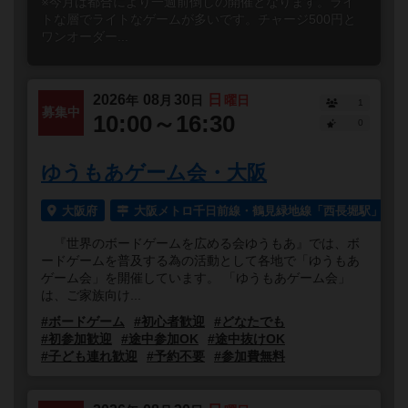
※今月は都合により一週前倒しの開催となります。ライ
トな層でライトなゲームが多いです。チャージ500円と
ワンオーダー...
2026
08
30
日
年
月
日
曜日
1
募集中
10:00～16:30
0
ゆうもあゲーム会・大阪
大阪府
大阪メトロ千日前線・鶴見緑地線「西長堀駅」より
『世界のボードゲームを広める会ゆうもあ』では、ボ
ードゲームを普及する為の活動として各地で「ゆうもあ
ゲーム会」を開催しています。 「ゆうもあゲーム会」
は、ご家族向け...
#ボードゲーム
#初心者歓迎
#どなたでも
#初参加歓迎
#途中参加OK
#途中抜けOK
#子ども連れ歓迎
#予約不要
#参加費無料