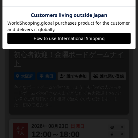
奪」や「繁栄第二版」などの日本語版全拡張とプロモカ
ードがございま...
2026
08
21
金
年
月
日
曜日
2
あと
18:00～23:00
10人
0
初心者歓迎！金曜ボードゲームナイ
ト
大阪府
梅田
誰でも参加
連れ添い登録
色々なボードゲームで遊びましょう！初心者の人からボ
ードゲームが大好きな人までどなたでも大歓迎！おひと
り様でご来店頂いても相席で遊んでいただけます。ま
た、初めて遊ぶボ...
2026
08
23
日
年
月
日
曜日
9
あと
12:00～18:00
7人
0