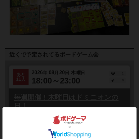
近くで予定されてるボードゲーム会
2026
08
20
木
年
月
日
曜日
1
あと
18:00～23:00
11人
0
毎週開催！木曜日はドミニオンの
日！
大阪府
梅田
誰でも参加
連れ添い登録
店長オススメ！ボードゲームのドミニオンを遊ぶ交流会
を毎週木曜日に開催しています！当店には最新拡張「略