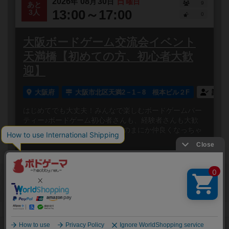
2026
08
30
日
年
月
日
曜日
9
あと
13:00～17:00
3人
0
大阪ボードゲーム交流会イベント
天満橋【初めての方、初心者大歓
迎】
大阪府
大阪市北区天満2－1－8 根本ビル２F
誰で
はじめてでも大丈夫！みんなで楽しむボードゲームパー
ティー♪ボードゲーム初心者さんも、経験者さんも大歓
迎！笑って、しゃべって、いつのまにか仲良くなっちゃ
う✨みんなでワ...
閉じる
Copyright (c)
ボードゲームのプレイ履歴を記録し
【ボドゲーマ】ボードゲームの総合情報サイト
て、
All rights reserved.
自分のデータを管理しませんか？
約75,000人
がボドゲーマを利用中！