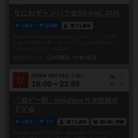
なにわギャンパラ会SS Aug. 2026
大阪府
淀屋橋
誰でも参加
Board Game Yarena presentsなにわギャンパラ会SS
Aug. 2026BGY会長*／ギャンパラなにわ支部長のピンク
ダガーと申します。今回はギ...
#ボードゲーム
#正体隠匿系
#初参加歓迎
2026
08
29
土
年
月
日
曜日
1
あと
19:00～23:59
9人
0
「酒ゲー部」Neighbor月末恒例ボ
ドゲ会
大阪府
天六
誰でも参加
連れ添い登録
毎月最終土曜日（原則的）開催のボードゲーム会です。