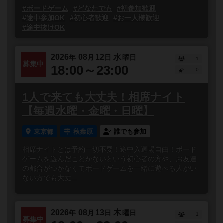
#ボードゲーム
#どなたでも
#初参加歓迎
#途中参加OK
#初心者歓迎
#お一人様歓迎
#途中抜けOK
2026
08
12
水
年
月
日
曜日
1
募集中
18:00～23:00
0
1人で来ても大丈夫！相席ナイト
【毎週水曜・金曜・日曜】
東京都
秋葉原
誰でも参加
相席ナイトとは予約一切不要！途中入退場自由！ボード
ゲームを遊んだことがないという初心者の方や、お友達
の都合がつかなくてボードゲームを一緒に遊べる人がい
ない方でも大丈...
2026
08
13
木
年
月
日
曜日
1
募集中