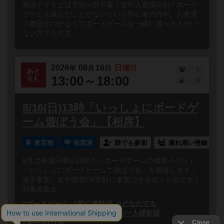
相席ナイトとは予約一切不要！途中入退場自由！ボード
ゲームを遊んだことがないという初心者の方や、お友達
の都合がつかなくてボードゲームを一緒に遊べる人がい
ない方でも大丈...
2026
08
16
日
年
月
日
曜日
2
あと
13:00～18:00
6人
0
8/16(日)13時「いっしょにボードゲ
ーム遊ぼう会」【相席】
東京都
秋葉原
誰でも参加
連れ添い登録
8月は毎週日曜日13時からボードゲームの相席イベント
「いっしょにボードゲームで遊ぼう会」を開催します！
途中参加、途中退室OK気軽に参加できるボドゲ会です！
秋葉原集会...
#ボードゲーム
#初心者歓迎
#どなたでも
#初参加歓迎
#途中参加OK
#お一人様歓迎
#途中抜けOK