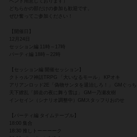
ベント用意しております）
どちらかの部だけの参加も歓迎です。
ぜひ奮ってご参加ください！
【開催日】
12月24日
セッション編 11時～17時
パーティ編 18時～22時
【セッション編 開催セッション】
クトゥルフ神話TRPG 「大いなるモール」 KPオキ
アリアンロッド2E「偽物サンタを退治しろ！」 GMぐっち
天下繚乱「師走の夜に舞う雪は」 GM一乃瀬友樹
インセイン（シナリオ調整中）GMスタッフりおのせ
【パーティ編 タイムテーブル】
18:00 集合
18:30 推しトーーーーク