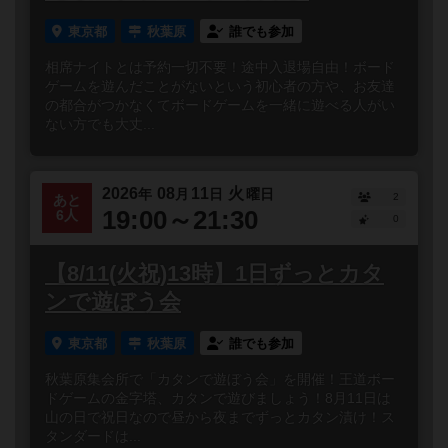
東京都
秋葉原
誰でも参加
相席ナイトとは予約一切不要！途中入退場自由！ボード
ゲームを遊んだことがないという初心者の方や、お友達
の都合がつかなくてボードゲームを一緒に遊べる人がい
ない方でも大丈...
2026
08
11
火
年
月
日
曜日
2
あと
19:00～21:30
6人
0
【8/11(火祝)13時】1日ずっとカタ
ンで遊ぼう会
東京都
秋葉原
誰でも参加
秋葉原集会所で「カタンで遊ぼう会」を開催！王道ボー
ドゲームの金字塔、カタンで遊びましょう！8月11日は
山の日で祝日なので昼から夜までずっとカタン漬け！ス
タンダードは...