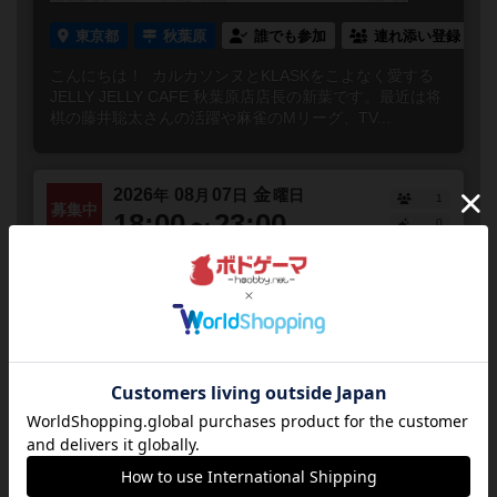
東京都
秋葉原
誰でも参加
連れ添い登録
こんにちは！ カルカソンヌとKLASKをこよなく愛する
JELLY JELLY CAFE 秋葉原店店長の新葉です。最近は将
棋の藤井聡太さんの活躍や麻雀のMリーグ、TV...
2026
08
07
金
年
月
日
曜日
1
募集中
18:00～23:00
0
1人で来ても大丈夫！相席ナイト
【毎週水曜・金曜・日曜】
東京都
秋葉原
誰でも参加
相席ナイトとは予約一切不要！途中入退場自由！ボード
ゲームを遊んだことがないという初心者の方や、お友達
の都合がつかなくてボードゲームを一緒に遊べる人がい
ない方でも大丈...