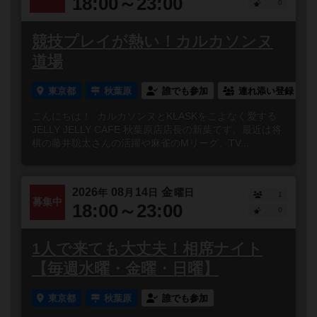
18:00～23:00
0
競技プレイが熱い！カルカソンヌ
道場
東京都
秋葉原
誰でも参加
連れ添い登録
こんにちは！ カルカソンヌとKLASKをこよなく愛する
JELLY JELLY CAFE 秋葉原店店長の新葉です。最近は将
棋の藤井聡太さんの活躍や麻雀のMリーグ、TV...
2026
08
14
金
年
月
日
曜日
1
募集中
18:00～23:00
0
1人で来ても大丈夫！相席ナイト
【毎週水曜・金曜・日曜】
東京都
秋葉原
誰でも参加