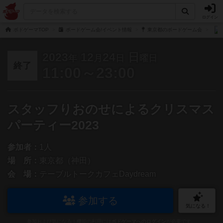
ログイン
ボドゲーマTOP
ボードゲーム会/イベント情報
東京都のボードゲーム会
2023
12
24
日
年
月
日
曜日
終了
11:00～23:00
スタッフりおのせによるクリスマス
パーティー2023
参加者：
1人
場 所：
東京都（神田）
会 場：
テーブルトークカフェDaydream
参加する
気になる！
参加および気になる！機能の利用には
ボドゲーマへのログイン
が必要です。