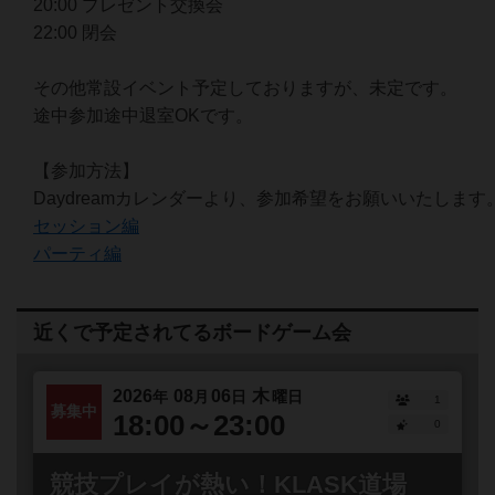
20:00 プレゼント交換会
22:00 閉会
その他常設イベント予定しておりますが、未定です。
途中参加途中退室OKです。
【参加方法】
Daydreamカレンダーより、参加希望をお願いいたします
セッション編
パーティ編
近くで予定されてるボードゲーム会
2026
08
06
木
年
月
日
曜日
1
募集中
18:00～23:00
0
競技プレイが熱い！KLASK道場