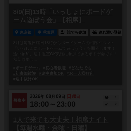
8/9(日)13時「いっしょにボードゲ
ーム遊ぼう会」【相席】
東京都
秋葉原
誰でも参加
連れ添い登録
8月は毎週日曜日13時からボードゲームの相席イベント
「いっしょにボードゲームで遊ぼう会」を開催します！
途中参加、途中退室OK気軽に参加できるボドゲ会です！
秋葉原集会...
#ボードゲーム
#初心者歓迎
#どなたでも
#初参加歓迎
#途中参加OK
#お一人様歓迎
#途中抜けOK
2026
08
09
日
年
月
日
曜日
1
募集中
18:00～23:00
0
1人で来ても大丈夫！相席ナイト
【毎週水曜・金曜・日曜】