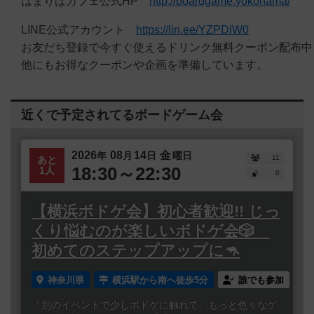
はまりばカフェ公式HP
http://boardgame.yokohama/
LINE公式アカウント
https://lin.ee/YZPDlW0
お友だち登録で今すぐ使えるドリンク無料クーポン配布中
他にもお得なクーポンや企画を準備しています。
近くで予定されてるボードゲーム会
2026
08
14
金
年
月
日
曜日
11
あと
18:30～22:30
1人
0
【横浜ボドゲ会】初心者歓迎!! じっ
くり悩むのが楽しいボドゲ会🎲
初めてのステップアップに🦘
神奈川県
横浜駅から南へ徒歩5分
誰でも参加
「別のイベントで少しボドゲに触れて、もっと色々なゲ