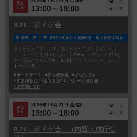
2026
08
21
金
年
月
日
曜日
1
あと
13:00～19:00
9人
0
8.21 ボドゲ会
神奈川県
JR桜木町駅から徒歩4分 地下鉄桜木町駅 南1
ありがとうございます。ありがとうございます。やは
り、ボドゲ会を開催したい、店主Fminorでも、店自体が
中々認知されない現状。低価格帯で遊んでもらえる、ボ
ドゲ会の開...
#ボードゲーム
#初心者歓迎
#どなたでも
#初参加歓迎
#途中参加OK
#お一人様歓迎
#途中抜けOK
2026
08
21
金
年
月
日
曜日
1
あと
13:00～18:00
9人
0
8.21 ボドゲ会 （内容は成行任