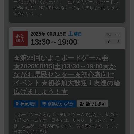
ームに挑戦してみたい！」「重すぎるゲームはハードル
が高いけど、10分で終わるゲームより少しじっくり考え
てみたい！」...
2026
08
15
土
年
月
日
曜日
20
あと
13:30～19:00
10人
2
★第23回ひよこボードゲーム会
★2026/08/15(土)13:30～19:00★か
ながわ県民センター★初心者向け
イベント★初参加大歓迎！友達の輪
広げましょう！★
神奈川県
横浜駅から6分
誰でも参加
～ボードゲームとは！～テレビゲームではない、机の上
で遊ぶゲームです。日本では、ＵＮＯ、トランプ、将
棋、人生ゲーム等が有名ですが、実は海外では、そして
日本でも沢山の種...