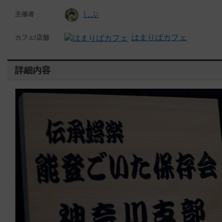
しぶ
主催者
はまりばカフェ
カフェ/店舗
詳細内容