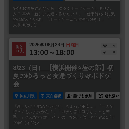
🍻🎲 お酒を飲みながら、ゆるくボードゲームしません
か？ 🎲🍻「新しい友達を作りたい！」「仕事終わりに気
軽に飲みたい🍺」「ボードゲームもお酒も好き！」「一
人参加だけど...
2026
08
23
日
年
月
日
曜日
4
あと
13:00～18:00
11人
0
8/23（日） 【横浜開催⭐️昼の部】初
夏のゆるっと友達づくり🌿ボドゲ
会
神奈川県
東白楽駅
誰でも参加
連れ添い登録
「新しいこと始めたいけど、ちょっと不安…」「一人で
行っても大丈夫かな？」「ガチな雰囲気はちょっと苦
手…」そんな方にぴったりの、“ゆるく楽しむためのボド
ゲ会”です😊少...