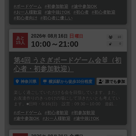
#ボードゲーム
#初参加歓迎
#途中参加OK
#お一人様歓迎
#途中抜けOK
#初心者
#初心者歓迎
#初心者向け
#初心者に優しい
2026
08
16
日
年
月
日
曜日
10
あと
10:00～21:00
15人
0
第4回 うさぎボードゲーム会🐰（初
心者・初参加歓迎）
神奈川県
横浜駅から徒歩10分程度
誰でも参加
楽しく過ごしていただける会を目指しています。また、
お友達作りのきっかけの場にして頂きたいとも考えてい
ます。■日時・8/16(日) 設営：09:30～10:00 遊戯...
#ボードゲーム
#初心者歓迎
#初参加歓迎
#途中参加OK
#お一人様歓迎
#途中抜けOK