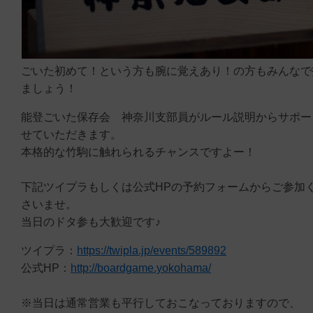
ごいた初めて！という方も腕に覚えあり！の方もみんなで
ましょう！
能登ごいた保存会 神奈川支部員がルール説明からサポー
せていただきます。
本格的な竹駒に触れられるチャンスですよー！
下記ツイプラもしくは公式HPの予約フォームからご参加
さいませ。
当日のドタ参も大歓迎です♪
ツイプラ：
https://twipla.jp/events/589892
公式HP：
http://boardgame.yokohama/
※当日は通常営業も平行しておこなっておりますので、