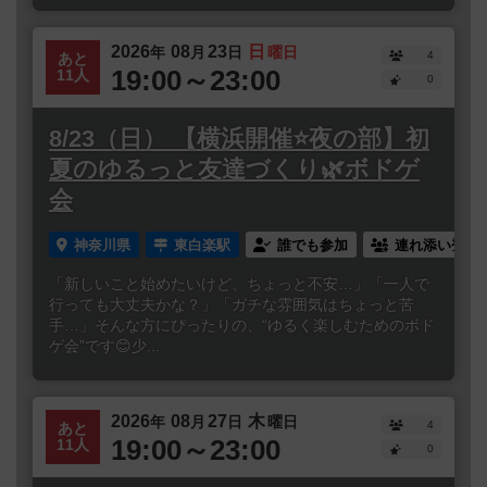
2026
08
23
日
年
月
日
曜日
4
あと
19:00～23:00
11人
0
8/23（日） 【横浜開催⭐️夜の部】初
夏のゆるっと友達づくり🌿ボドゲ
会
神奈川県
東白楽駅
誰でも参加
連れ添い登録
「新しいこと始めたいけど、ちょっと不安…」「一人で
行っても大丈夫かな？」「ガチな雰囲気はちょっと苦
手…」そんな方にぴったりの、“ゆるく楽しむためのボド
ゲ会”です😊少...
2026
08
27
木
年
月
日
曜日
4
あと
19:00～23:00
11人
0