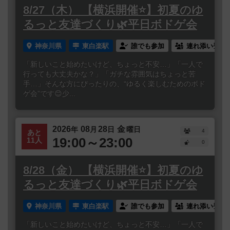
8/27（木） 【横浜開催⭐️】初夏のゆ
るっと友達づくり🌿平日ボドゲ会
神奈川県
東白楽駅
誰でも参加
連れ添い登録
「新しいこと始めたいけど、ちょっと不安…」「一人で
行っても大丈夫かな？」「ガチな雰囲気はちょっと苦
手…」そんな方にぴったりの、“ゆるく楽しむためのボド
ゲ会”です😊少...
2026
08
28
金
年
月
日
曜日
4
あと
19:00～23:00
11人
0
8/28（金） 【横浜開催⭐️】初夏のゆ
るっと友達づくり🌿平日ボドゲ会
神奈川県
東白楽駅
誰でも参加
連れ添い登録
「新しいこと始めたいけど、ちょっと不安…」「一人で