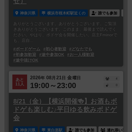
せ）
神奈川県
横浜市桜木町駅近くの
誰でも参加
ありがとうございます。ありがとうございます。ご覧頂
きありがとうございます。このまま、最後まで読んでく
ださい。やはり、ボドゲ会を開催したい。店主Fminorで
も、店自...
#ボードゲーム
#初心者歓迎
#どなたでも
#初参加歓迎
#途中参加OK
#お一人様歓迎
#途中抜けOK
2026
08
21
金
年
月
日
曜日
4
あと
19:00～23:00
11人
0
8/21（金）【横浜開催🍻】お酒もボ
ドゲも楽しむ♪平日ゆる飲みボドゲ
会
神奈川県
東白楽駅
誰でも参加
連れ添い登録