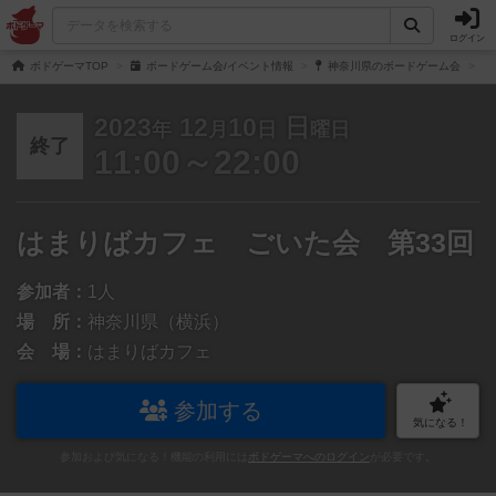
ログイン
ボドゲーマTOP
ボードゲーム会/イベント情報
神奈川県のボードゲーム会
2023
12
10
日
年
月
日
曜日
終了
11:00～22:00
はまりばカフェ ごいた会 第33回
参加者：
1人
場 所：
神奈川県（横浜）
会 場：
はまりばカフェ
参加する
気になる！
参加および気になる！機能の利用には
ボドゲーマへのログイン
が必要です。