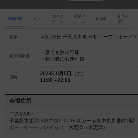
遊べる
店舗の
当日の
詳細内容
コメント
参加者
ゲーム
ゲーム
様子
画像
・誰でも参加可能
参加対象者
・参加者のお連れ様
2023年8月5日（土）
日時
11:00～22:00
会場住所
〒2920057
千葉県木更津市東中央2-10-19 ゆみーる東中央参番館 3階
ボードゲームプレイカフェ木更津（木更津）