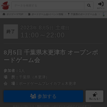
ログイン
ボドゲーマTOP
ボードゲーム会/イベント情報
千葉県のボードゲーム会
2023
8
5
土
年
月
日
曜日
終了
11:00～22:00
8月5日 千葉県木更津市 オープンボ
ードゲーム会
参加者：
1人
場 所：
千葉県（木更津）
会 場：
ボードゲームプレイカフェ木更津
参加する
気になる！
参加および気になる！機能の利用には
ボドゲーマへのログイン
が必要です。