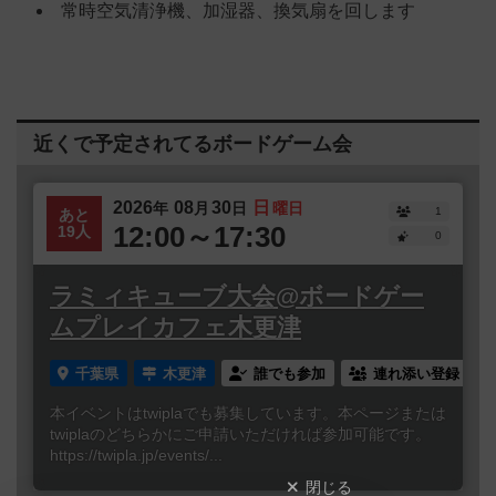
常時空気清浄機、加湿器、換気扇を回します
近くで予定されてるボードゲーム会
2026
08
30
日
年
月
日
曜日
1
あと
12:00～17:30
19人
0
ラミィキューブ大会@ボードゲー
ムプレイカフェ木更津
千葉県
木更津
誰でも参加
連れ添い登録
本イベントはtwiplaでも募集しています。本ページまたは
twiplaのどちらかにご申請いただければ参加可能です。
https://twipla.jp/events/...
閉じる