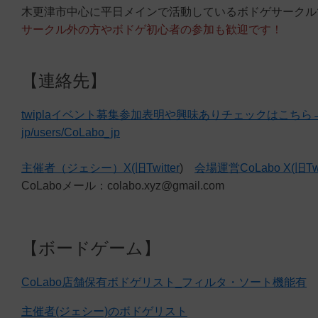
木更津市中心に平日メインで活動しているボドゲサークル
サークル外の方やボドゲ初心者の参加も歓迎です！
【連絡先】
twiplaイベント募集参加表明や興味ありチェックはこちら→ https
jp/users/CoLabo_jp
主催者（ジェシー）X(旧Twitter
)
会場運営CoLabo X(旧Twi
CoLaboメール：colabo.xyz@gmail.com
【ボードゲーム】
CoLabo店舗保有ボドゲリスト_フィルタ・ソート機能有
主催者(ジェシー)のボドゲリスト