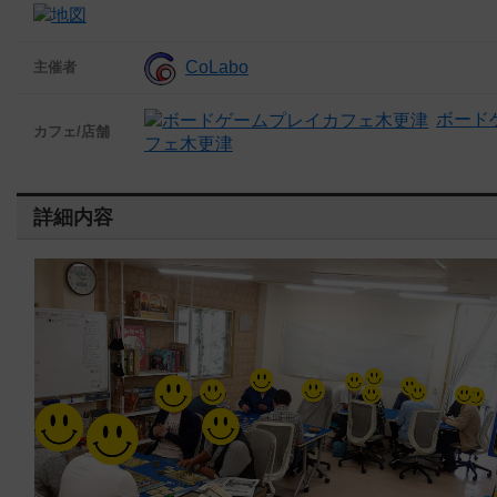
CoLabo
主催者
ボード
カフェ/店舗
フェ木更津
詳細内容