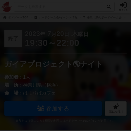
ログイン
ボドゲーマTOP
ボードゲーム会/イベント情報
神奈川県のボードゲーム会
2023
7
20
木
年
月
日
曜日
終了
19:30～22:00
ガイアプロジェクト🌎ナイト
参加者：
1人
場 所：
神奈川県（横浜）
会 場：
はまりばカフェ
参加する
気になる！
参加および気になる！機能の利用には
ボドゲーマへのログイン
が必要です。