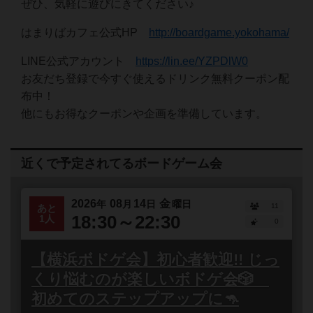
ぜひ、気軽に遊びにきてください♪
はまりばカフェ公式HP
http://boardgame.yokohama/
LINE公式アカウント
https://lin.ee/YZPDlW0
お友だち登録で今すぐ使えるドリンク無料クーポン配
布中！
他にもお得なクーポンや企画を準備しています。
近くで予定されてるボードゲーム会
2026
08
14
金
年
月
日
曜日
11
あと
18:30～22:30
1人
0
【横浜ボドゲ会】初心者歓迎!! じっ
くり悩むのが楽しいボドゲ会🎲
初めてのステップアップに🦘