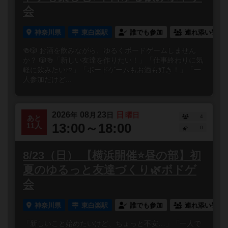
会
神奈川県
東白楽駅
誰でも参加
連れ添い登録
🍻🎲 お酒を飲みながら、ゆるくボードゲームしません
か？ 🎲🍻「新しい友達を作りたい！」「仕事終わりに気
軽に飲みたい🍺」「ボードゲームもお酒も好き！」「一
人参加だけど...
2026
08
23
日
年
月
日
曜日
4
あと
13:00～18:00
11人
0
8/23（日） 【横浜開催⭐️昼の部】初
夏のゆるっと友達づくり🌿ボドゲ
会
神奈川県
東白楽駅
誰でも参加
連れ添い登録
「新しいこと始めたいけど、ちょっと不安…」「一人で