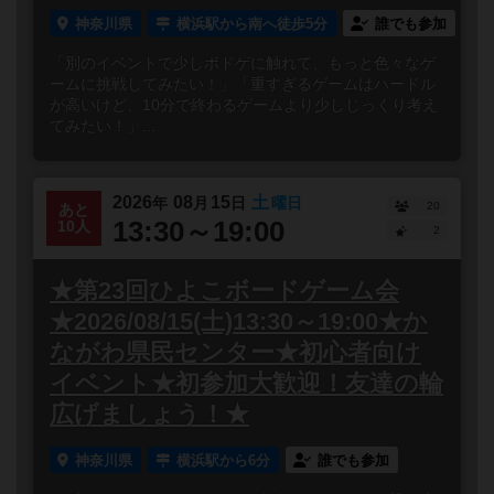
神奈川県
横浜駅から南へ徒歩5分
誰でも参加
「別のイベントで少しボドゲに触れて、もっと色々なゲ
ームに挑戦してみたい！」「重すぎるゲームはハードル
が高いけど、10分で終わるゲームより少しじっくり考え
てみたい！」...
2026
08
15
土
年
月
日
曜日
20
あと
13:30～19:00
10人
2
★第23回ひよこボードゲーム会
★2026/08/15(土)13:30～19:00★か
ながわ県民センター★初心者向け
イベント★初参加大歓迎！友達の輪
広げましょう！★
神奈川県
横浜駅から6分
誰でも参加