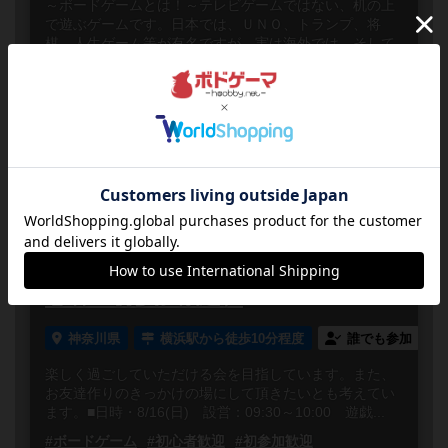
～ボードゲームとは！～テレビゲームではない、机の上
で遊ぶゲームです。日本では、ＵＮＯ、トランプ、将
棋、人生ゲーム等が有名ですが、実は海外では、そして
日本でも沢山の種...
#ボードゲーム
#初参加歓迎
#途中参加OK
#お一人様歓迎
#途中抜けOK
#初心者
#初心者歓迎
#初心者向け
#初心者に優しい
2026
08
16
日
年
月
日
曜日
10
あと
10:00～21:00
15人
0
第4回 うさぎボードゲーム会🐰（初
心者・初参加歓迎）
神奈川県
横浜駅から徒歩10分程度
誰でも参加
楽しく過ごしていただける会を目指しています。また、
お友達作りのきっかけの場にして頂きたいとも考えてい
ます。■日時・8/16(日) 設営：09:30～10:00 遊戯...
#ボードゲーム
#初心者歓迎
#初参加歓迎