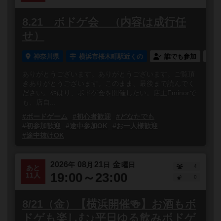
8.21 ボドゲ会 （内容は成行任
せ）
神奈川県
横浜市桜木町駅近くの
誰でも参加
ありがとうございます。ありがとうございます。ご覧頂
きありがとうございます。このまま、最後まで読んでく
ださい。やはり、ボドゲ会を開催したい。店主Fminorで
も、店自...
#ボードゲーム
#初心者歓迎
#どなたでも
#初参加歓迎
#途中参加OK
#お一人様歓迎
#途中抜けOK
2026
08
21
金
年
月
日
曜日
4
あと
19:00～23:00
11人
0
8/21（金）【横浜開催🍻】お酒もボ
ドゲも楽しむ♪平日ゆる飲みボドゲ