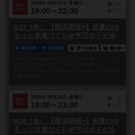
2026
08
27
木
年
月
日
曜日
4
あと
19:00～23:00
11人
0
8/27（木） 【横浜開催⭐️】初夏のゆ
るっと友達づくり🌿平日ボドゲ会
神奈川県
東白楽駅
誰でも参加
連れ添い登録
「新しいこと始めたいけど、ちょっと不安…」「一人で
行っても大丈夫かな？」「ガチな雰囲気はちょっと苦
手…」そんな方にぴったりの、“ゆるく楽しむためのボド
ゲ会”です😊少...
2026
08
28
金
年
月
日
曜日
4
あと
19:00～23:00
11人
0
8/28（金） 【横浜開催⭐️】初夏のゆ
るっと友達づくり🌿平日ボドゲ会