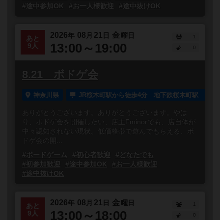
#途中参加OK
#お一人様歓迎
#途中抜けOK
2026
08
21
金
年
月
日
曜日
1
あと
13:00～19:00
9人
0
8.21 ボドゲ会
神奈川県
JR桜木町駅から徒歩4分 地下鉄桜木町駅 南1
ありがとうございます。ありがとうございます。やは
り、ボドゲ会を開催したい、店主Fminorでも、店自体が
中々認知されない現状。低価格帯で遊んでもらえる、ボ
ドゲ会の開...
#ボードゲーム
#初心者歓迎
#どなたでも
#初参加歓迎
#途中参加OK
#お一人様歓迎
#途中抜けOK
2026
08
21
金
年
月
日
曜日
1
あと
13:00～18:00
9人
0