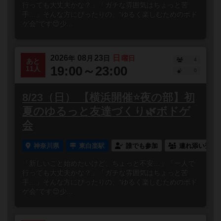
行っても大丈夫かな？」「ガチな雰囲気はちょっと苦
手…」そんな方にぴったりの、“ゆるく楽しむためのボド
ゲ会”です😊少...
2026
08
23
日
年
月
日
曜日
4
あと
19:00～23:00
11人
0
8/23（日） 【横浜開催⭐️夜の部】初
夏のゆるっと友達づくり🌿ボドゲ
会
神奈川県
東白楽駅
誰でも参加
連れ添い登録
「新しいこと始めたいけど、ちょっと不安…」「一人で
行っても大丈夫かな？」「ガチな雰囲気はちょっと苦
手…」そんな方にぴったりの、“ゆるく楽しむためのボド
ゲ会”です😊少...