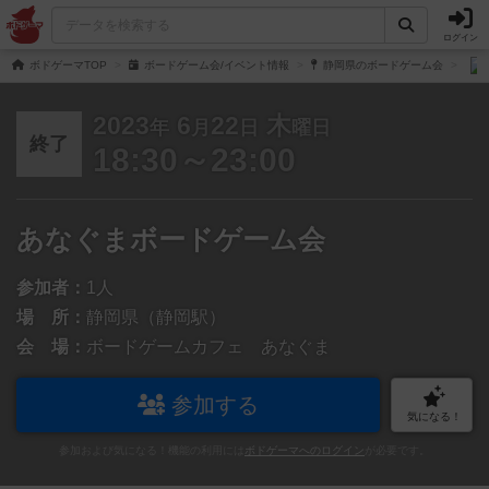
ログイン
ボドゲーマTOP
ボードゲーム会/イベント情報
静岡県のボードゲーム会
2023
6
22
木
年
月
日
曜日
終了
18:30～23:00
あなぐまボードゲーム会
参加者：
1人
場 所：
静岡県（静岡駅）
会 場：
ボードゲームカフェ あなぐま
参加する
気になる！
参加および気になる！機能の利用には
ボドゲーマへのログイン
が必要です。