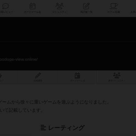
索
新着レビュー
ボードゲーム会
コミュニティ
掲示板一覧
.bodoge-view.online/
スト
投稿履歴
ボ
ー
ドゲ
ーム
会
参加
コミュニティ
ゲームから徐々に重いゲームを遊ぶようになりました。
いて記載しています。
レーティング