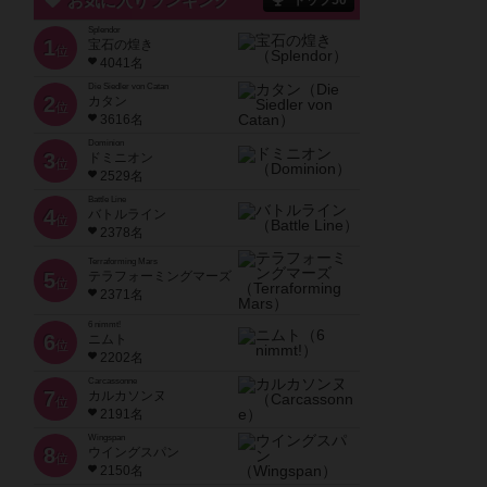
お気に入りランキング
トップ50
Splendor
1
宝石の煌き
位
4041名
Die Siedler von Catan
2
カタン
位
3616名
Dominion
3
ドミニオン
位
2529名
Battle Line
4
バトルライン
位
2378名
Terraforming Mars
5
テラフォーミングマーズ
位
2371名
6 nimmt!
6
ニムト
位
2202名
Carcassonne
7
カルカソンヌ
位
2191名
Wingspan
8
ウイングスパン
位
2150名