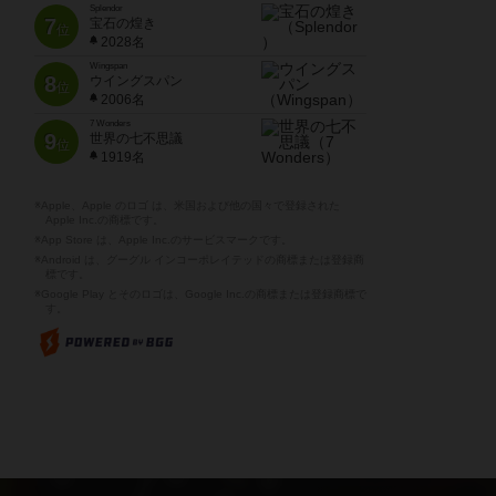
Splendor
7
宝石の煌き
位
2028名
Wingspan
8
ウイングスパン
位
2006名
7 Wonders
9
世界の七不思議
位
1919名
※Apple、Apple のロゴ は、米国および他の国々で登録された
Apple Inc.の商標です。
※App Store は、Apple Inc.のサービスマークです。
※Android は、グーグル インコーポレイテッドの商標または登録商
標です。
※Google Play とそのロゴは、Google Inc.の商標または登録商標で
す。