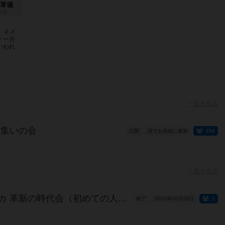
 軍儀
ngi
R』キメ
トー共
いわれ
一覧を見る
）集いの会
公開
誰でも自由に参加
254
一覧を見る
【10月28日】テラミスティカ 革新の時代会（初めての人大歓迎！）
終了
2023年10月28日
1