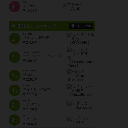
Azul
9
アズール
位
1903名
興味ありランキング
トップ50
SCYTHE
1
サイズ -大鎌戦役-
位
2415名
Terraforming Mars
2
テラフォーミングマーズ
位
2394名
Stone Garden
3
枯山水
位
2281名
Viticulture
4
ワイナリーの四季
位
2272名
Agricola
5
アグリコラ
位
2120名
Azul
6
アズール
位
2034名