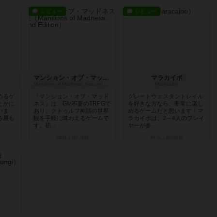
レビュー
レビュー
マンション・オブ・マッドネス：第2版
マラカイボ
Mansions of Madness: Second Edition
Maracaibo
めるゲ
『マンション・オブ・マッド
グレートウェスタントレイル
とかに
ネス』は、GM不要のTRPGで
を好きな方なら、非常に楽し
いま
あり、クトゥルフ神話の世界
めるゲームだと思います！マ
る層も
観を手軽に味わえるゲームで
ラカイボは、2～4人のプレイ
す。初...
ヤーが参...
3年以上前
の投稿
3年以上前
の投稿