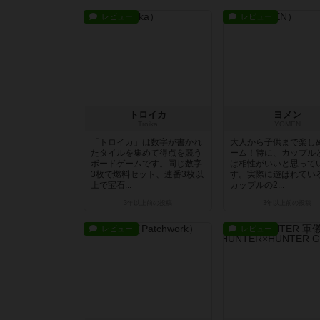
レビュー
レビュー
トロイカ
ヨメン
Troika
YOMEN
「トロイカ」は数字が書かれ
大人から子供まで楽し
たタイルを集めて得点を競う
ーム！特に、カップル
ボードゲームです。同じ数字
は相性がいいと思って
3枚で燃料セット、連番3枚以
す。実際に遊ばれてい
上で宝石...
カップルの2...
3年以上前
の投稿
3年以上前
の投稿
レビュー
レビュー