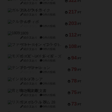
322
PT
紹介文あり
2件の投稿
ガルフストライク
217
PT
紹介文あり
1件の投稿
クルティボ
203
PT
紹介文なし
1件の投稿
1809
112
PT
紹介文あり
1件の投稿
ファースト・イン・フライト
108
PT
紹介文あり
3件の投稿
モズビ－ズ・レイダ－ズ
94
PT
紹介文あり
1件の投稿
テンプテーション
79
PT
紹介文なし
2件の投稿
インドネシア
78
PT
紹介文あり
2件の投稿
宵と暁の呪文書
75
PT
紹介文あり
8件の投稿
リスボン・トラム 28
73
PT
紹介文あり
9件の投稿