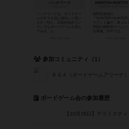
パッチワーク
HUNTER×HUNTER
Patchwork
HUNTER×HUNTER Gu
パッチワークは、ボードゲー
国民的漫画の
ムの中でも特に面白いと思い
『HUNTER×HUNTE
ます！特に、比較的初めてい
ラアント編で、東ゴル
ろいろなボードゲームを遊ん
和国の国民的ゲームと
でみる、と...
る軍儀。作中では...
3年以上前
の投稿
3年以上前
の投稿
参加コミュニティ（1）
ＢＧＡ（ボードゲームアリーナ
ボードゲーム会の参加履歴