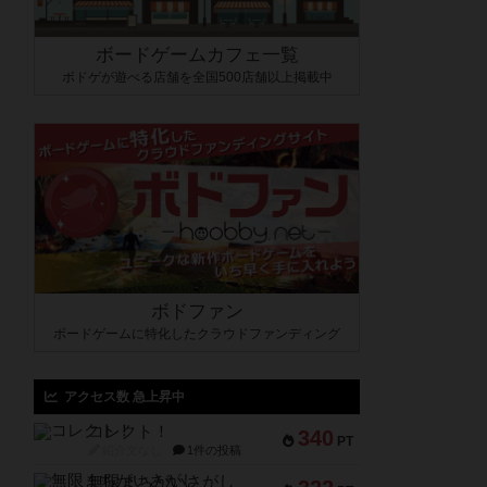
ボードゲームカフェ一覧
ボドゲが遊べる店舗を全国500店舗以上掲載中
ボドファン
ボードゲームに特化したクラウドファンディング
アクセス数 急上昇中
コレクト！
340
PT
紹介文なし
1件の投稿
無限まちがいさがし