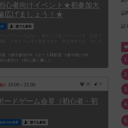
初心者向けイベント★初参加大
輪広げましょう！★
6分
誰でも参加
テレビゲームではない、机の上で遊ぶゲームです。日本で
将棋、人生ゲーム等が有名ですが、実は海外では、そして
歓迎
#途中参加OK
#お一人様歓迎
#途中抜けOK
1
初心者向け
#初心者に優しい
2
10
0
10:00～21:00
曜日
3
ボードゲーム会🐰（初心者・初
4
5
徒歩10分程度
誰でも参加