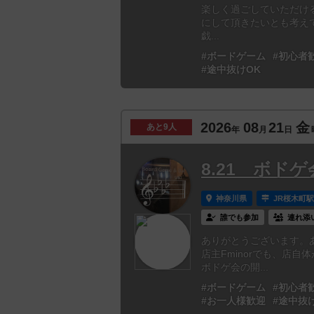
楽しく過ごしていただけ
にして頂きたいとも考えていま
戯...
#ボードゲーム
#初心者
#途中抜けOK
2026
08
21
金
あと
9人
年
月
日
8.21 ボドゲ
神奈川県
JR桜木町
誰でも参加
連れ添
ありがとうございます。
店主Fminorでも、店
ボドゲ会の開...
#ボードゲーム
#初心者
#お一人様歓迎
#途中抜