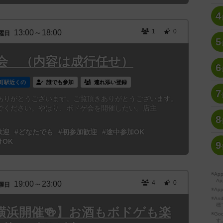
4
1
0
13:00～18:00
曜日
5
ゲ会 （内容は成行任せ）
6
町駅近くの
誰でも参加
連れ添い登録
7
ありがとうございます。ご覧頂きありがとうございます。
でください。やはり、ボドゲ会を開催したい。店主
8
歓迎
#どなたでも
#初参加歓迎
#途中参加OK
けOK
9
※A
Ap
4
0
19:00～23:00
曜日
※Ap
※A
標
【横浜開催🍻】お酒もボドゲも楽
※Go
す