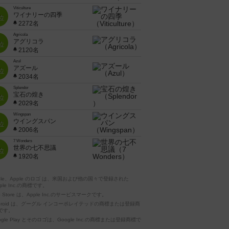
Viticulture
ワイナリーの四季
位
2272名
Agricola
アグリコラ
位
2120名
Azul
アズール
位
2034名
Splendor
宝石の煌き
位
2029名
Wingspan
ウイングスパン
位
2006名
7 Wonders
世界の七不思議
位
1920名
pple、Apple のロゴ は、米国および他の国々で登録された
ple Inc.の商標です。
p Store は、Apple Inc.のサービスマークです。
ndroid は、グーグル インコーポレイテッドの商標または登録商
です。
ogle Play とそのロゴは、Google Inc.の商標または登録商標で
。