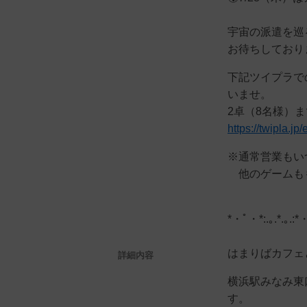
宇宙の派遣を巡
お待ちしており
下記ツイプラで
いませ。
2卓（8名様）までO
https://twipla.j
※通常営業もい
他のゲームも
*・ﾟ・*:.｡.*.｡.:
はまりばカフェ
詳細内容
横浜駅みなみ東
す。