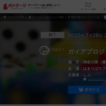
ボードゲーム会に参加しよう！
イベント作成・参加サービス
データベース
検
ボドゲーマTOP
ボードゲーム会/イベント情報
神奈川県のボードゲーム会
2022
7
28
終了
年
月
日
ガイアプロジ
場 所：
神奈川県（横
会 場：
はまりばカフ
主催者：
しぶ
はまりばカフ
参加する