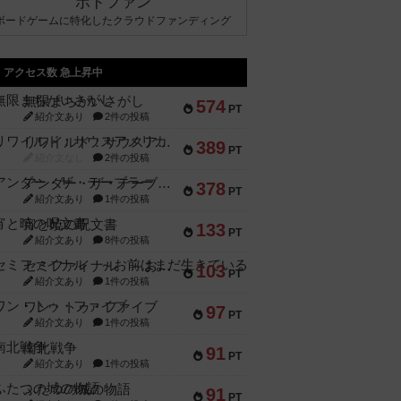
ボドファン
ボードゲームに特化したクラウドファンディング
アクセス数 急上昇中
無限まちがいさがし
574
PT
紹介文あり
2件の投稿
リワイルド：サウスアメリカ
389
PT
紹介文なし
2件の投稿
アンダー・ザ・テーブラー
378
PT
紹介文あり
1件の投稿
宵と暁の呪文書
133
PT
紹介文あり
8件の投稿
セミファイナル ～お前はまだ生きている～
103
PT
紹介文あり
1件の投稿
ワン・トゥ・ファイブ
97
PT
紹介文あり
1件の投稿
南北戦争
91
PT
紹介文あり
1件の投稿
ふたつの城の物語
91
PT