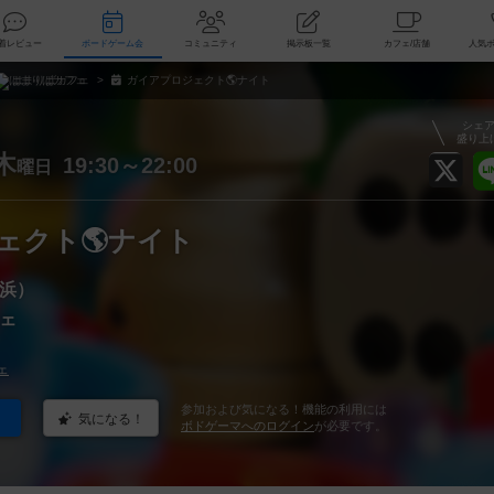
索
新着レビュー
ボードゲーム会
コミュニティ
掲示板一覧
カ
はまりばカフェ
ガイアプロジェクト🌎ナイト
シェ
盛り上
木
19:30～22:00
曜日
ェクト🌎ナイト
浜）
ェ
ェ
参加および気になる！機能の利用には
気になる！
ボドゲーマへのログイン
が必要です。