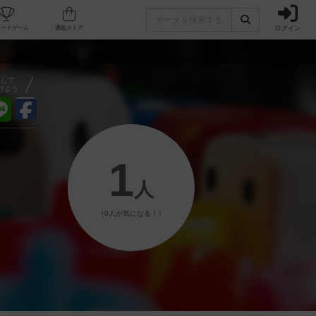
ログイン
フェ/店舗
人気ボードゲーム
通販ストア
アして
げよう
1
人
（0人が気になる！）