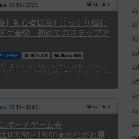
11
0
18:30～22:30
曜日
】初心者歓迎!! じっくり悩む
ドゲ会🎲 初めてのステップア
南へ徒歩5分
誰でも参加
連れ添い登録
ドゲに触れて、もっと色々なゲームに挑戦してみたい！」
ドルが高いけど、10分で終わるゲームより少しじっくり考
20
2
13:30～19:00
曜日
よこボードゲーム会
5(土)13:30～19:00★かながわ県