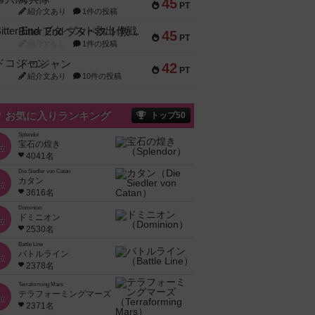
45
PT
紹介文あり
1件の投稿
Bitter End ブタペスト救出作戦
45
PT
紹介文なし
1件の投稿
ドコジャン
42
PT
紹介文あり
10件の投稿
お気に入りランキング
トップ50
Splendor
宝石の煌き
位
4041名
Die Siedler von Catan
カタン
位
3616名
Dominion
ドミニオン
位
2530名
Battle Line
バトルライン
位
2378名
Terraforming Mars
テラフォーミングマーズ
位
2371名