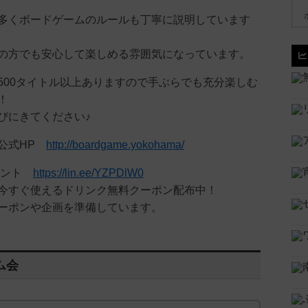
多くボードゲームのルールも丁寧に説明しています
の方でも安心して楽しめる雰囲気になっています。
500タイトル以上ありますので手ぶらでも充分楽しむ
！
びにきてください♪
ェ公式HP
http://boardgame.yokohama/
カウント
https://lin.ee/YZPDlW0
今すぐ使えるドリンク無料クーポン配布中！
ーポンや企画を準備しています。
ム会