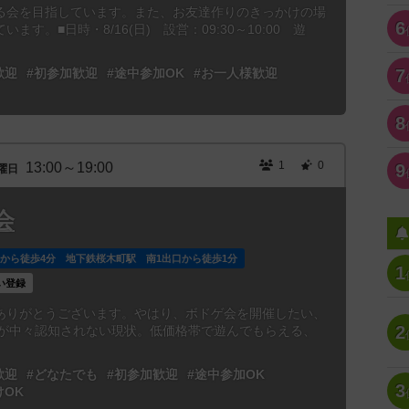
る会を目指しています。また、お友達作りのきっかけの場
6
す。■日時・8/16(日) 設営：09:30～10:00 遊
歓迎
#初参加歓迎
#途中参加OK
#お一人様歓迎
7
8
1
0
13:00～19:00
9
曜日
会
駅から徒歩4分 地下鉄桜木町駅 南1出口から徒歩1分
1
い登録
ありがとうございます。やはり、ボドゲ会を開催したい、
2
自体が中々認知されない現状。低価格帯で遊んでもらえる、
歓迎
#どなたでも
#初参加歓迎
#途中参加OK
3
けOK