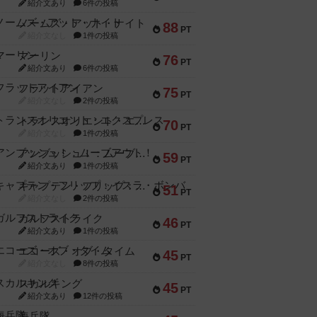
紹介文あり
6件の投稿
ノームズ・アット・ナイト
88
PT
紹介文なし
1件の投稿
マーリン
76
PT
紹介文あり
6件の投稿
フラットアイアン
75
PT
紹介文なし
2件の投稿
トランスオリエント・エクスプレス
70
PT
紹介文なし
1件の投稿
アンブッシュ！：ムーブアウト！
59
PT
紹介文あり
1件の投稿
キャプテン・フリップ：イスラ・ボンバ
51
PT
紹介文なし
2件の投稿
ガルフストライク
46
PT
紹介文あり
1件の投稿
エコーズ・オブ・タイム
45
PT
紹介文なし
8件の投稿
スカルキング
45
PT
紹介文あり
12件の投稿
海兵隊