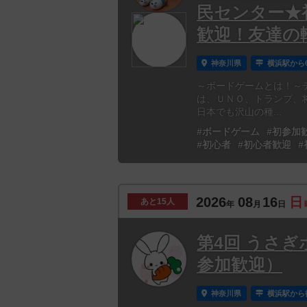
民センター★
歓迎！友達の
神奈川県
横浜駅から
～ボードゲームとは！～
は、ＵＮＯ、トランプ、
日本でも沢山の種...
#ボードゲーム
#初参加
#初心者
#初心者歓迎
#
2026
08
16
日
あと
15人
年
月
日
第4回 うさぎ
参加歓迎）
神奈川県
横浜駅から