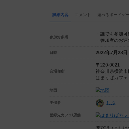
詳細内容
コメント
遊べる
ボード
ゲ
・誰でも参加可
参加対象者
・参加者のお連
2022年7月28
日時
〒220-0021
神奈川県横浜市西
会場住所
はまりばカフェ
地図
しぶ
主催者
登録先
カフェ/店舗
🌍7/28（木