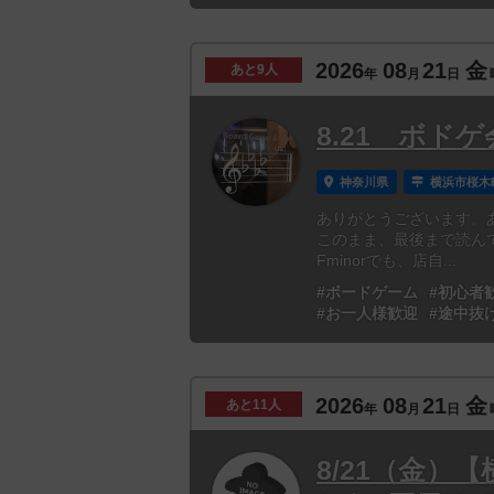
2026
08
21
金
あと
9人
年
月
日
8.21 ボド
神奈川県
横浜市桜木
ありがとうございます。
このまま、最後まで読ん
Fminorでも、店自...
#ボードゲーム
#初心者
#お一人様歓迎
#途中抜
2026
08
21
金
あと
11人
年
月
日
8/21（金）