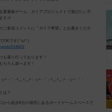
る重量級ゲーム、ガイアプロジェクトで遊びたい方
ます🎶
のご参加コメントに「ガイア希望」とお書きくださ
Kです( ^ω^ )
p/events/518602
つも通り行っております！
もちろん遊べます！
*・☆*・ﾟ・*:.｡.*.｡.:*・☆*・ﾟ・*:.｡.*.｡.:*・☆*・ﾟ・
とは？
口から徒歩8分の場所にあるボードゲームスペースで