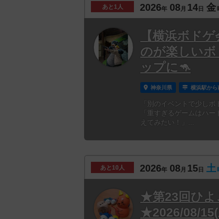
2026
08
14
金
あと
1人
年
月
日
【横浜ボドゲ会
のが楽しいボ
ップに🦘
神奈川県
横浜駅から
「別のイベントで少しボ
「重すぎるゲームはハー
えてみたい！」...
2026
08
15
土
あと
10人
年
月
日
★第23回ひ
★2026/08/1