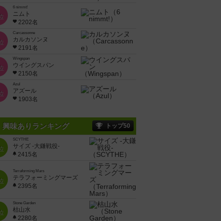
6 nimmt!
ニムト
位
2202名
Carcassonne
カルカソンヌ
位
2191名
Wingspan
ウイングスパン
位
2150名
Azul
アズール
位
1903名
興味ありランキング
トップ50
SCYTHE
サイズ -大鎌戦役-
位
2415名
Terraforming Mars
テラフォーミングマーズ
位
2395名
Stone Garden
枯山水
位
2280名