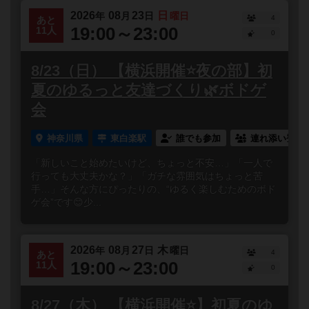
2026
08
23
日
年
月
日
曜日
4
あと
19:00～23:00
11人
0
8/23（日） 【横浜開催⭐️夜の部】初
夏のゆるっと友達づくり🌿ボドゲ
会
神奈川県
東白楽駅
誰でも参加
連れ添い登録
「新しいこと始めたいけど、ちょっと不安…」「一人で
行っても大丈夫かな？」「ガチな雰囲気はちょっと苦
手…」そんな方にぴったりの、“ゆるく楽しむためのボド
ゲ会”です😊少...
2026
08
27
木
年
月
日
曜日
4
あと
19:00～23:00
11人
0
8/27（木） 【横浜開催⭐️】初夏のゆ