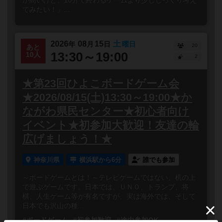
が高いけど、10分で終わるゲームより少しじっくり考え
てみたい！」...
2026
08
15
土
年
月
日
曜日
20
あと
13:30～19:00
10人
2
★第23回ひよこボードゲーム会
★2026/08/15(土)13:30～19:00★か
ながわ県民センター★初心者向け
イベント★初参加大歓迎！友達の輪
広げましょう！★
神奈川県
横浜駅から6分
誰でも参加
～ボードゲームとは！～テレビゲームではない、机の上
で遊ぶゲームです。日本では、ＵＮＯ、トランプ、将
棋、人生ゲーム等が有名ですが、実は海外では、そして
日本でも沢山の種...
#ボードゲーム
#初参加歓迎
#途中参加OK