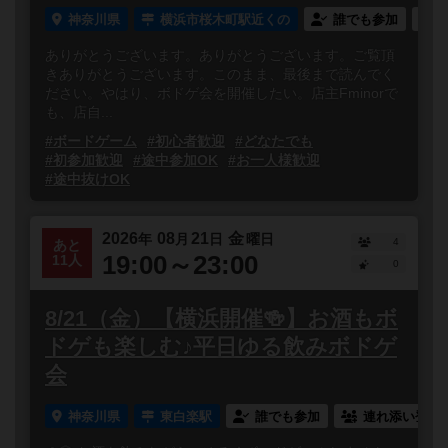
神奈川県
横浜市桜木町駅近くの
誰でも参加
ありがとうございます。ありがとうございます。ご覧頂
きありがとうございます。このまま、最後まで読んでく
ださい。やはり、ボドゲ会を開催したい。店主Fminorで
も、店自...
#ボードゲーム
#初心者歓迎
#どなたでも
#初参加歓迎
#途中参加OK
#お一人様歓迎
#途中抜けOK
2026
08
21
金
年
月
日
曜日
4
あと
19:00～23:00
11人
0
8/21（金）【横浜開催🍻】お酒もボ
ドゲも楽しむ♪平日ゆる飲みボドゲ
会
神奈川県
東白楽駅
誰でも参加
連れ添い登録