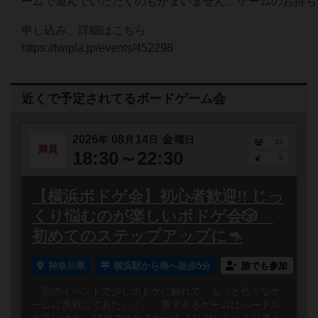
ームで遊んでいただくのもかまいません、ゲームのお持ち
申し込み、詳細はこちら
https://twipla.jp/events/452298
近くで予定されてるボードゲーム会
2026
08
14
金
年
月
日
曜日
12
満員
18:30～22:30
0
【横浜ボドゲ会】初心者歓迎!! じっ
くり悩むのが楽しいボドゲ会🎲
初めてのステップアップに🦘
神奈川県
横浜駅から南へ徒歩5分
誰でも参加
「別のイベントで少しボドゲに触れて、もっと色々なゲ
ームに挑戦してみたい！」「重すぎるゲームはハードル