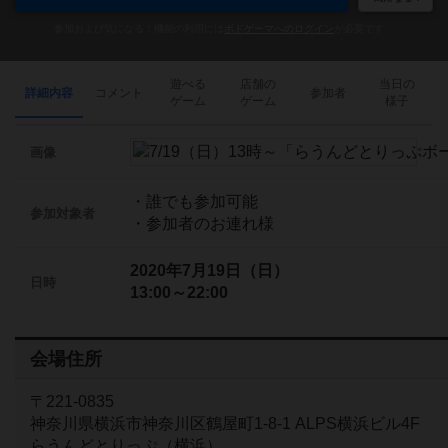
参加および気になる！機能の利用には
ボドゲーマへのログイン
が必要です。
遊べる
店舗の
当日の
詳細内容
コメント
参加者
ゲーム
ゲーム
様子
画像
・誰でも参加可能
参加対象者
・参加者のお連れ様
2020年7月19日（日）
日時
13:00～22:00
会場住所
〒221-0835
神奈川県横浜市神奈川区鶴屋町1-8-1 ALPS横浜ビル4F
らうんどとりっぷ（横浜）