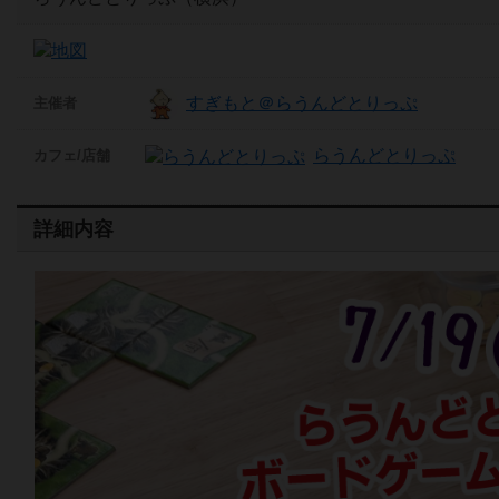
すぎもと＠らうんどとりっぷ
主催者
らうんどとりっぷ
カフェ/店舗
詳細内容