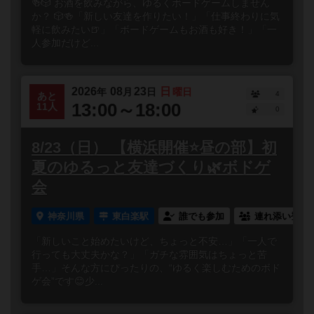
🍻🎲 お酒を飲みながら、ゆるくボードゲームしません
か？ 🎲🍻「新しい友達を作りたい！」「仕事終わりに気
軽に飲みたい🍺」「ボードゲームもお酒も好き！」「一
人参加だけど...
2026
08
23
日
年
月
日
曜日
4
あと
13:00～18:00
11人
0
8/23（日） 【横浜開催⭐️昼の部】初
夏のゆるっと友達づくり🌿ボドゲ
会
神奈川県
東白楽駅
誰でも参加
連れ添い登録
「新しいこと始めたいけど、ちょっと不安…」「一人で
行っても大丈夫かな？」「ガチな雰囲気はちょっと苦
手…」そんな方にぴったりの、“ゆるく楽しむためのボド
ゲ会”です😊少...