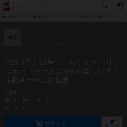
ログイン
ボドゲーマTOP
ボードゲーム会/イベント情報
神奈川県のボードゲーム会
2020
7
19
日
年
月
日
曜日
終了
13:00～22:00
7/19（日）13時～「らうんどとりっ
ぷボードゲーム会 Vol.5 楽しいタイ
ル配置ゲームの世界」
参加者：
1人
場 所：
神奈川県（横浜）
会 場：
らうんどとりっぷ
参加する
気になる！