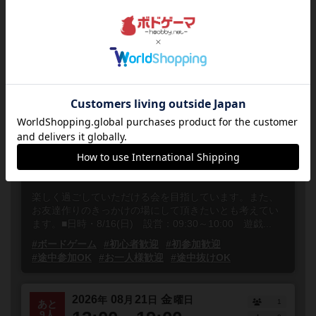
#お一人様歓迎
#途中抜けOK
#初心者
#初心者歓迎
#初心者向け
#初心者に優しい
2026
08
16
日
年
月
日
曜日
10
あと
10:00～21:00
15人
0
第4回 うさぎボードゲーム会🐰（初
心者・初参加歓迎）
神奈川県
横浜駅から徒歩10分程度
誰でも参加
楽しく過ごしていただける会を目指しています。また、
お友達作りのきっかけの場にして頂きたいとも考えてい
ます。■日時・8/16(日) 設営：09:30～10:00 遊戯...
#ボードゲーム
#初心者歓迎
#初参加歓迎
#途中参加OK
#お一人様歓迎
#途中抜けOK
2026
08
21
金
年
月
日
曜日
1
あと
9人