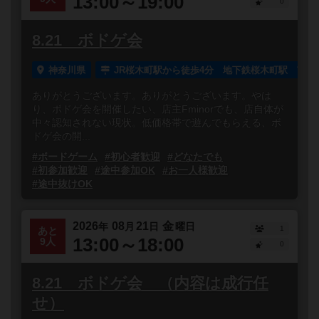
13:00～19:00
0
8.21 ボドゲ会
神奈川県
JR桜木町駅から徒歩4分 地下鉄桜木町駅 南1
ありがとうございます。ありがとうございます。やは
り、ボドゲ会を開催したい、店主Fminorでも、店自体が
中々認知されない現状。低価格帯で遊んでもらえる、ボ
ドゲ会の開...
#ボードゲーム
#初心者歓迎
#どなたでも
#初参加歓迎
#途中参加OK
#お一人様歓迎
#途中抜けOK
2026
08
21
金
年
月
日
曜日
1
あと
13:00～18:00
9人
0
8.21 ボドゲ会 （内容は成行任
せ）