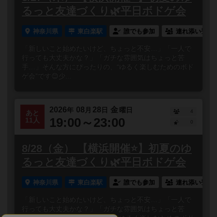
るっと友達づくり🌿平日ボドゲ会
神奈川県
東白楽駅
誰でも参加
連れ添い登録
「新しいこと始めたいけど、ちょっと不安…」「一人で
行っても大丈夫かな？」「ガチな雰囲気はちょっと苦
手…」そんな方にぴったりの、“ゆるく楽しむためのボド
ゲ会”です😊少...
2026
08
28
金
年
月
日
曜日
4
あと
19:00～23:00
11人
0
8/28（金） 【横浜開催⭐️】初夏のゆ
るっと友達づくり🌿平日ボドゲ会
神奈川県
東白楽駅
誰でも参加
連れ添い登録
「新しいこと始めたいけど、ちょっと不安…」「一人で
行っても大丈夫かな？」「ガチな雰囲気はちょっと苦