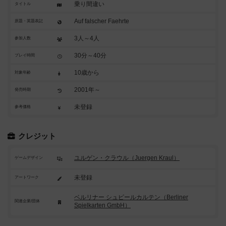
乗り間違い
タイトル
Auf falscher Faehrte
原題・英題表記
3人～4人
参加人数
30分～40分
プレイ時間
10歳から
対象年齢
2001年～
発売時期
未登録
参考価格
クレジット
ユルゲン・クラウル（Juergen Kraul）
ゲームデザイン
未登録
アートワーク
ベルリナー シュピールカルテン（Berliner
関連企業/団体
Spielkarten GmbH）