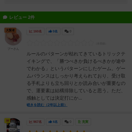
レビュー 2件
大賢者
160名
0名
0
プーさん
ルールのパターンが枯れてきているトリックテ
イキングで、「勝つべきか負けるべきかが途中
でわかる」というパターンにしたゲーム。ゲー
ムバランスはしっかり考えられており、受け取
る手札よりも立ち回りとか読み合いが重要なの
で、運要素は結構排除していると思う。ただ、
感触としては決定打にか...
続きを読む（2年以上前）
神
967名
4名
0
充実