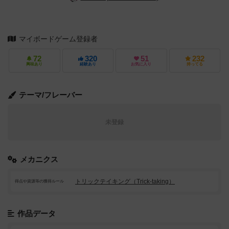
マイボードゲーム登録者
72
320
51
232
興味あり
経験あり
お気に入り
持ってる
テーマ/フレーバー
未登録
メカニクス
トリックテイキング（Trick-taking）
得点や資源等の獲得ルール
作品データ