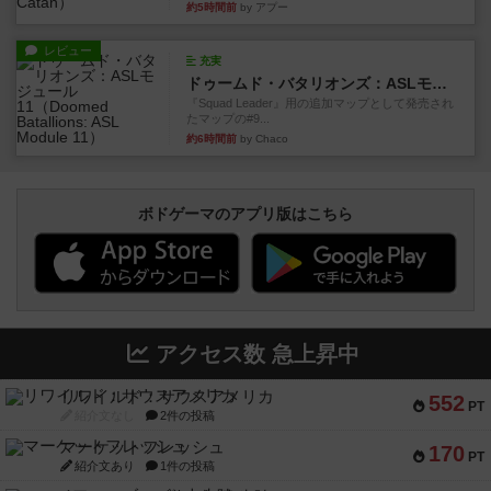
約5時間前
by アプー
レビュー
充実
ドゥームド・バタリオンズ：ASLモジュール11
『Squad Leader』用の追加マップとして発売され
たマップの#9...
約6時間前
by Chaco
ボドゲーマのアプリ版はこちら
アクセス数 急上昇中
リワイルド：サウスアメリカ
552
PT
紹介文なし
2件の投稿
マーケットフレッシュ
170
PT
紹介文あり
1件の投稿