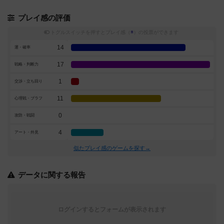
プレイ感の評価
トグルスイッチを押すとプレイ感（
※
）の投票ができます
14
運・確率
17
戦略・判断力
1
交渉・立ち回り
11
心理戦・ブラフ
0
攻防・戦闘
4
アート・外見
似たプレイ感のゲームを探す→
データに関する報告
ログインするとフォームが表示されます