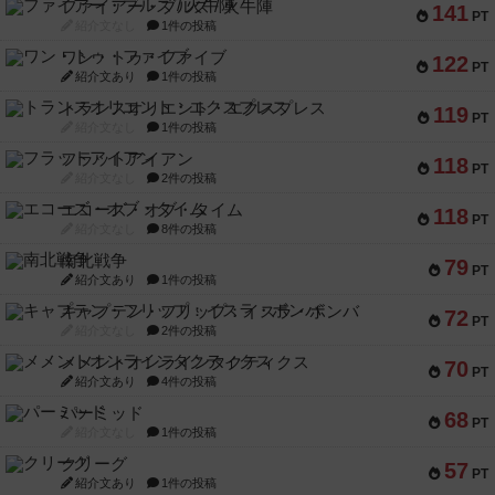
ファイアー・ブルズ / 火牛陣
141
PT
紹介文なし
1件の投稿
ワン・トゥ・ファイブ
122
PT
紹介文あり
1件の投稿
トランスオリエント・エクスプレス
119
PT
紹介文なし
1件の投稿
フラットアイアン
118
PT
紹介文なし
2件の投稿
エコーズ・オブ・タイム
118
PT
紹介文なし
8件の投稿
南北戦争
79
PT
紹介文あり
1件の投稿
キャプテン・フリップ：イスラ・ボンバ
72
PT
紹介文なし
2件の投稿
メメントオンラインタクティクス
70
PT
紹介文あり
4件の投稿
パーミッド
68
PT
紹介文なし
1件の投稿
クリーグ
57
PT
紹介文あり
1件の投稿