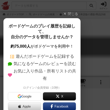
ログイン
閉じる
ボドゲーマTOP
ボードゲームの検索
乗り間違い 日本語版の通販/商品詳細
ボードゲームのプレイ履歴を記録し
て、
自分のデータを管理しませんか？
乗り間違い
約75,000人
がボドゲーマを利用中！
Auf falscher Faehrte
遊んだボードゲームを記録する
気になるゲームのレビューを読む
お気に入り作品・所有リストの共
有
6
2
36
トップ
画像
動画
レビュー
カフェ
ログイン / 会員登録（10秒）
Google
X
Apple
Facebook