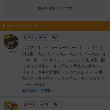
投稿を募集しています
ルール/インスト 2件
神
73名
0名
0
バリアント〈ジョーカー🃏ルールについて〉使
たつきち
用枚数・3人プレイ→3枚・4人プレイ→4枚ジョ
ーカーカードを加えシャッフルし手札14枚→配
り切り※基本ルールは同じで手札が1枚増える
【トリック中の効果】・いつでも出せる ※手
札にフォロースートがあっても・必ず負ける(ジ
ョーカーは色...
続きを読む（4年弱前）
神
104名
0名
0