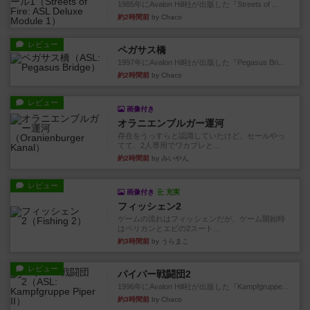
1985年にAvalon Hill社が出版した『Streets of ...
約2時間前
by Chaco
レビュー
ペガサス橋
1997年にAvalon Hill社が出版した『Pegasus Bri...
約2時間前
by Chaco
レビュー
画像付き
オラニエンブルガー運河
存在をうっすらと認識していたけど、セールやっ
てて、2人専用でワカプレと...
約2時間前
by みいやん
レビュー
画像付き
充実
フィッシェン2
ゲームの流れはフィッシェンだが、ゲーム開始時
はペリカンとエビの2スート...
約3時間前
by うらまこ
レビュー
パイパー戦闘団2
1996年にAvalon Hill社が出版した『Kampfgruppe...
約3時間前
by Chaco