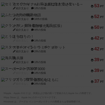
セミファイナル ～お前はまだ生きている～
53
PT
紹介文あり
1件の投稿
ふたつの街の物語
52
PT
紹介文あり
18件の投稿
クランク! ：冒険者たち（拡張）
50
PT
紹介文あり
4件の投稿
とうほうの！
42
PT
紹介文なし
1件の投稿
スターマイン・ラミー ポケット
42
PT
紹介文あり
2件の投稿
海兵隊
39
PT
紹介文あり
1件の投稿
スーパーストア3000
39
PT
紹介文なし
1件の投稿
フリップ７：復讐心とともに
37
PT
紹介文なし
2件の投稿
※Apple、Apple のロゴ は、米国および他の国々で登録されたApple Inc.の商標です。
※App Store は、Apple Inc.のサービスマークです。
※Android は、グーグル インコーポレイテッドの商標または登録商標です。