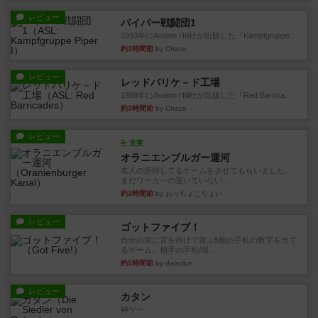
レビュー
パイパー戦闘団1
1993年にAvalon Hill社が出版した『Kampfgruppe...
約3時間前
by Chaco
レビュー
レッドバリケ－ド工場
1989年にAvalon Hill社が出版した『Red Barrica...
約3時間前
by Chaco
レビュー
充実
オラニエンブルガー運河
友人の所持してるゲームをさせてもらいました。
まだワーカーの置いていない...
約3時間前
by おっちょこちょい
レビュー
ゴットファイブ！
自分の前に背を向けて並ぶ5枚の手札の数字を当て
るゲーム。相手の手札/場...
約5時間前
by daisdice
レビュー
カタン
神ゲー