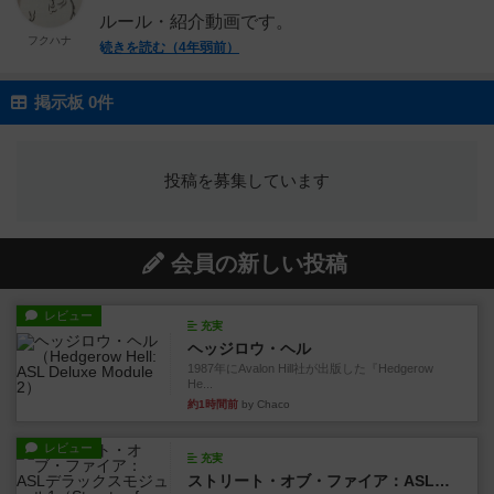
ルール・紹介動画です。
フクハナ
続きを読む（4年弱前）
掲示板 0件
投稿を募集しています
会員の新しい投稿
レビュー
充実
ヘッジロウ・ヘル
1987年にAvalon Hill社が出版した『Hedgerow
He...
約1時間前
by Chaco
レビュー
充実
ストリート・オブ・ファイア：ASLデラックスモジュール1