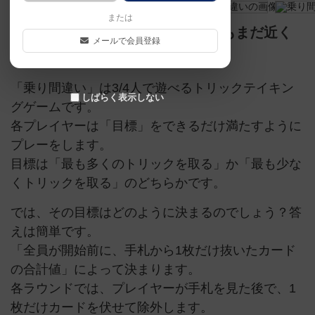
または
犯人は遠くへ行ったのか。それともまだ近く
メールで会員登録
にいるのか。
「乗り間違い」は3/4人で遊べるトリックテイキン
しばらく表示しない
グゲームです。
各プレイヤーは「目標」をできるだけ満たすように
プレーをします。
目標は「最も多くのトリックを取る」か「最も少な
くトリックを取る」のどちらかです。
では、その目標はどのように決まるのでしょう？答
えは簡単です。
「全員が開始前に、手札から1枚だけ抜いたカード
の合計値」によって決まります。
各ラウンドでは、プレイヤーが手札を見た後で、1
枚だけカードを伏せて除外します。