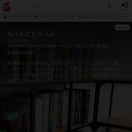
ログイン
ボドゲーマTOP
ボードゲームカフェ/店舗
神奈川県のボードゲームカフェ/店舗
らうんどとりっぷ
〒221-0835
神奈川県横浜市神奈川区鶴屋町1-8-1 ALPS横浜ビル4F（
地図
）
05037080181
横浜駅から徒歩5分。世界のボードゲームが遊べる優し
いボードゲームカフェです。丁寧なゲームのご紹介と
ルール説明を心がけています。どなたでも気軽にお立
ち寄り下さい。