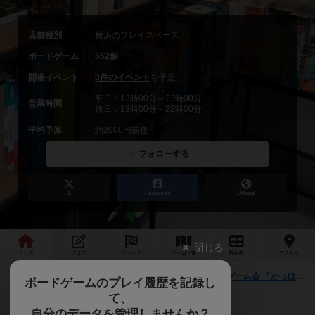
店舗種別
横浜のプレイスペース
ボードゲーム
652個
開催イベント
0件のイベント
を予定
平日：13時00分～23時00分
営業時間
休日：13時00分～22時00分
平均予算
約2000円前後
フォローする
X
Facebook
Official
閉じる
トップ
ブログ
イベント
ゲーム
一覧
料金
表
アクセス
【8/26(水)18:00 横浜】らうんどとりっぷボードゲーム会 「かっほの繋がる会：かっほと秘密の夏祭り」
最新情報
ボードゲームのプレイ履歴を記録し
て、
自分のデータを管理しませんか？
こんにちは。「らうんどとりっぷ」です！