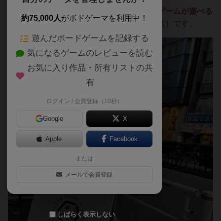
当店「らうんどとりっぷ」は
世界のボードゲームが遊べる
約75,000人
がボドゲーマを利用中！
優しいボードゲームカフェ
（プレイスペース）です。
遊んだボードゲームを記録する
気になるゲームのレビューを読む
お気に入り作品・所有リストの共
有
ログイン / 会員登録（10秒）
Google
X
Apple
Facebook
または
メールで会員登録
しばらく表示しない