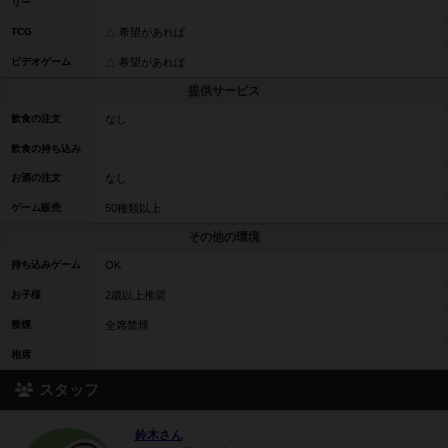
リー
TCG
△ 希望があれば
ビデオゲーム
△ 希望があれば
提供サービス
飲食の注文
なし
飲食の持ち込み
お酒の注文
なし
ゲーム販売
50種類以上
その他の環境
持ち込みゲーム
OK
お子様
2歳以上推奨
禁煙
全席禁煙
相席
スタッフ
鈴木さん