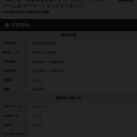
ゲーム会 テーマ「トリックテイキング」
2020年6月29日 22時50分の投稿
営業情報
料金/時間
平均予算
平均2000円前後
料金レンジ
500円～2,900円
平日営業
13時00分～23時00分
休日営業
13時00分～22時00分
定休日
月・火
席数
6卓24席
通常時の遊び方
ボードゲーム
◎ メイン
人狼ゲーム
○ サブ
TRPG
○ サブ
マーダーミステ