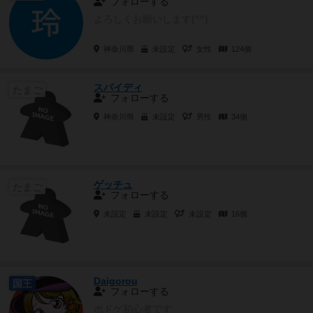
フォローする
よろしくお願いします(^^)
神奈川県
未設定
女性
124個
スパイディ
たまご
フォローする
神奈川県
未設定
男性
34個
ゲッチュ
たまご
フォローする
未設定
未設定
未設定
16個
Daigorou
国王
フォローする
ボドゲ初心者です