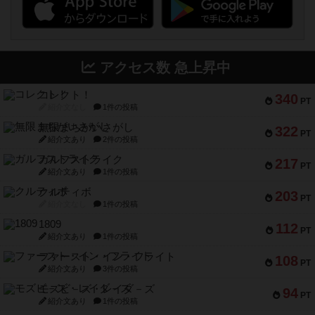
アクセス数 急上昇中
コレクト！
340
PT
紹介文なし
1件の投稿
無限まちがいさがし
322
PT
紹介文あり
2件の投稿
ガルフストライク
217
PT
紹介文あり
1件の投稿
クルティボ
203
PT
紹介文なし
1件の投稿
1809
112
PT
紹介文あり
1件の投稿
ファースト・イン・フライト
108
PT
紹介文あり
3件の投稿
モズビ－ズ・レイダ－ズ
94
PT
紹介文あり
1件の投稿