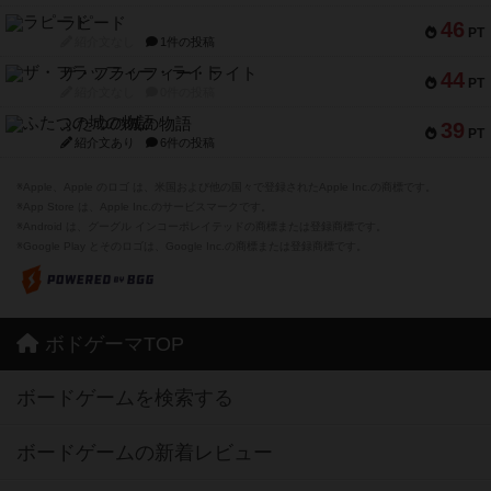
ラピード
46
PT
紹介文なし
1件の投稿
ザ・フラッフィー・ライト
44
PT
紹介文なし
0件の投稿
ふたつの城の物語
39
PT
紹介文あり
6件の投稿
※Apple、Apple のロゴ は、米国および他の国々で登録されたApple Inc.の商標です。
※App Store は、Apple Inc.のサービスマークです。
※Android は、グーグル インコーポレイテッドの商標または登録商標です。
※Google Play とそのロゴは、Google Inc.の商標または登録商標です。
ボドゲーマTOP
ボードゲームを検索する
ボードゲームの新着レビュー