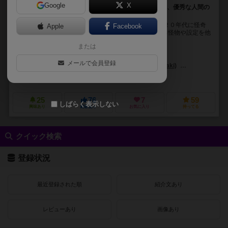
Google
X
クトゥルフ神話の有名クリーチャー「ミ=ゴ」になって、優秀な人間の
脳のサンプルを銀色の円筒形の筒に集めるのだ！
クトゥルフ神話というものをご存じでしょうか？１９２０年代に怪奇
Apple
Facebook
小説家のH.P.ラヴクラフトが書いた小説の中に出てくる怪物や設定を他
の作家が二次使用した結果、膨大な数の怪物が名...
または
Role&Roll編集部(Role&Roll Henshubu)
メールで会員登録
吉井徹(Touru Yoshii)
佐々木 晋也(Shinya Sasaki)
柳生 詳史
アークライト（Arclight）
Role&Roll
25
76
7
59
しばらく表示しない
興味あり
経験あり
お気に入り
持ってる
クイック検索
登録状況
最近登録された順
紹介文あり
レビューあり
画像あり