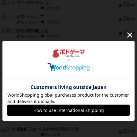
テンプテーション
79
PT
紹介文なし
2件の投稿
インドネシア
78
PT
紹介文あり
2件の投稿
宵と暁の呪文書
75
PT
紹介文あり
8件の投稿
リスボン・トラム 28
73
PT
紹介文あり
9件の投稿
アマナイト
73
PT
紹介文なし
1件の投稿
ブラヴェスト
66
PT
紹介文なし
1件の投稿
スペクタキュラー
60
PT
紹介文なし
1件の投稿
スモールワールド
59
PT
紹介文あり
13件の投稿
ギャンブラー
58
PT
紹介文なし
2件の投稿
Bitter End ブタペスト救出作戦
52
PT
紹介文なし
1件の投稿