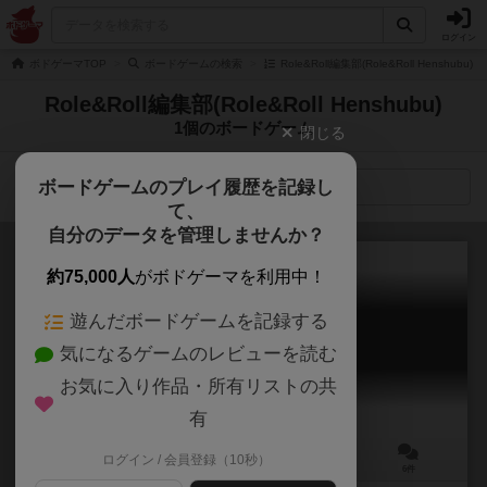
ログイン
ボドゲーマTOP
ボードゲームの検索
Role&Roll編集部(Role&Roll Henshub
Role&Roll編集部(Role&Roll Henshubu)
1個のボードゲーム
閉じる
ボードゲームのプレイ履歴を記録し
検索メニュー
て、
自分のデータを管理しませんか？
約75,000人
がボドゲーマを利用中！
遊んだボードゲームを記録する
ミ＝ゴの脳みそハント！
気になるゲームのレビューを読む
MI-GO's BRAIN HUNT!
5.8
お気に入り作品・所有リストの共
有
ログイン / 会員登録（10秒）
2～5人
10～20分
8歳～
6件