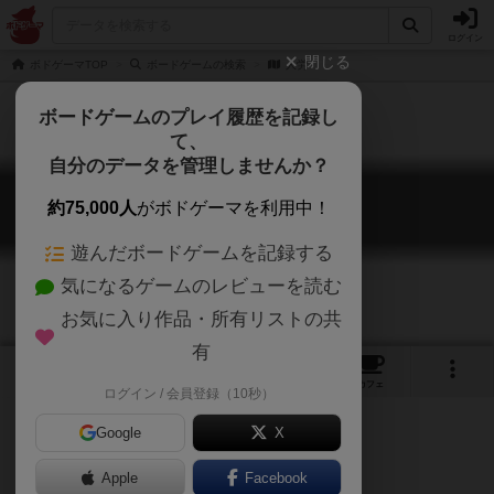
ログイン
閉じる
ボドゲーマTOP
ボードゲームの検索
人労
ボードゲームのプレイ履歴を記録し
て、
自分のデータを管理しませんか？
人労
約75,000人
がボドゲーマを利用中！
Jinrou
遊んだボードゲームを記録する
気になるゲームのレビューを読む
お気に入り作品・所有リストの共
有
7
2
16
トップ
画像
動画
レビュー
カフェ
ログイン / 会員登録（10秒）
Google
X
Apple
Facebook