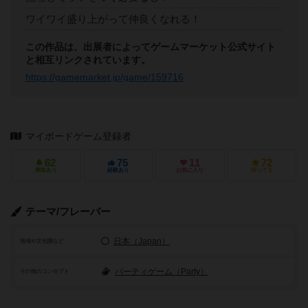
ワイワイ盛り上がって仲良くなれる！
この作品は、出展者によってゲームマーケット公式サイト
と相互リンクされています。
https://gamemarket.jp/game/159716
マイボードゲーム登録者
62
75
11
72
興味あり
経験あり
お気に入り
持ってる
テーマ/フレーバー
日本（Japan）
地域や文化圏など
パーティゲーム（Party）
その他のコンセプト