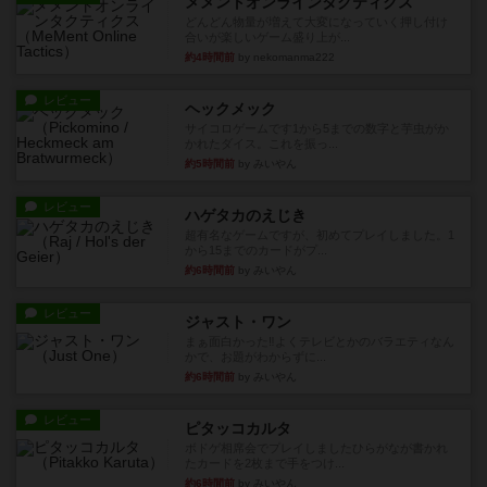
メメントオンラインタクティクス
どんどん物量が増えて大変になっていく押し付け
合いが楽しいゲーム盛り上が...
約4時間前
by nekomanma222
レビュー
ヘックメック
サイコロゲームです1から5までの数字と芋虫がか
かれたダイス。これを振っ...
約5時間前
by みいやん
レビュー
ハゲタカのえじき
超有名なゲームですが、初めてプレイしました。1
から15までのカードがプ...
約6時間前
by みいやん
レビュー
ジャスト・ワン
まぁ面白かった‼️よくテレビとかのバラエティなん
かで、お題がわからずに...
約6時間前
by みいやん
レビュー
ピタッコカルタ
ボドゲ相席会でプレイしましたひらがなが書かれ
たカードを2枚まで手をつけ...
約6時間前
by みいやん