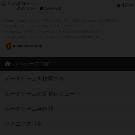
ドコジャン
42
PT
紹介文あり
10件の投稿
※Apple、Apple のロゴ は、米国および他の国々で登録されたApple Inc.の商標です。
※App Store は、Apple Inc.のサービスマークです。
※Android は、グーグル インコーポレイテッドの商標または登録商標です。
※Google Play とそのロゴは、Google Inc.の商標または登録商標です。
ボドゲーマTOP
ボードゲームを検索する
ボードゲームの新着レビュー
ボードゲーム会情報
メカニクス特集