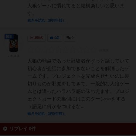
人狼ゲームに慣れてると結構楽しいと思いま
す。
続きを読む（約4年前）
国王
350名
0名
0
いちまる
人狼の弱点であった経験者がずっと話していて
初心者が会話に参加できないことを解消したゲ
ームです。プロジェクトを完成させたいのに裏
切りものが邪魔をしてきて、一般的な人狼ゲー
ムとは違ったハラハラ感の味わえます。プロジ
ェクトカードの裏側にはこのターン○○をする
（語尾に何かをつけるな...
続きを読む（約5年前）
リプレイ 0件