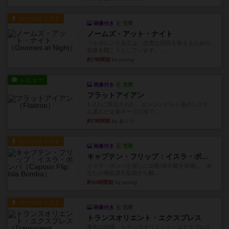
ルール/インスト
画像付き
充実
ノームズ・アット・ナイト
ベネボレンス女王は、忠実な臣民を称えるための
祝宴を開こうとしています。...
約7時間前
by jurong
レビュー
画像付き
充実
フラットアイアン
1~2人に限定された、エンジンビルド系のシステ
ム選んだ企業ボードに街で...
約7時間前
by あくり
ルール/インスト
画像付き
充実
キャプテン・フリップ：イスラ・ボンバ
イスラ・ボンバを探しに出航!潜水艦を装備し、あ
なたの乗組員を監獄から解...
約10時間前
by jurong
ルール/インスト
画像付き
充実
トランスオリエント・エクスプレス
乗客の皆様、トランスオリエント・エクスプレス