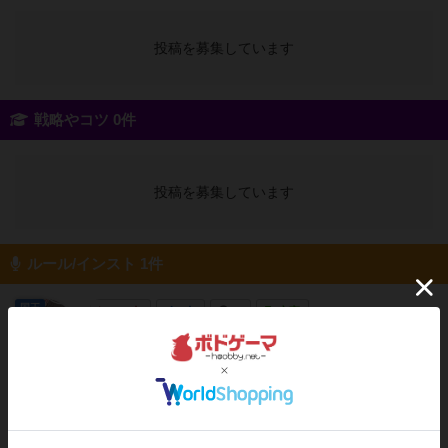
投稿を募集しています
戦略やコツ 0件
投稿を募集しています
ルール/インスト 1件
国王
510名
0名
0
充実
ストーリープレイヤーはとある企業の会社員と
shousandesuyo
して、お互いの正体を隠したまま秘密のプロジ
ェクトに参加します。他の社員と協力しなが
ら、納期までにプロジェクトを完遂させましょ