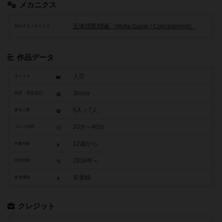
メカニクス
正体隠匿/隠蔽（Mafia Game / Concealment）
頻出するメカニクス
作品データ
人労
タイトル
Jinrou
原題・英題表記
5人～7人
参加人数
20分～40分
プレイ時間
12歳から
対象年齢
2018年～
発売時期
未登録
参考価格
クレジット