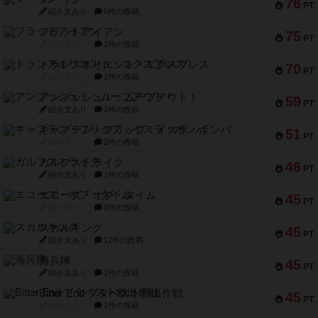
76
PT
紹介文あり
6件の投稿
フラットアイアン
75
PT
紹介文なし
2件の投稿
トランスオリエント・エクスプレス
70
PT
紹介文なし
1件の投稿
アンブッシュ！：ムーブアウト！
59
PT
紹介文あり
1件の投稿
キャプテン・フリップ：イスラ・ボンバ
51
PT
紹介文なし
2件の投稿
ガルフストライク
46
PT
紹介文あり
1件の投稿
エコーズ・オブ・タイム
45
PT
紹介文なし
8件の投稿
スカルキング
45
PT
紹介文あり
12件の投稿
海兵隊
45
PT
紹介文あり
1件の投稿
Bitter End ブタペスト救出作戦
45
PT
紹介文なし
1件の投稿