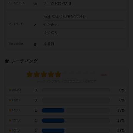
チームおにやんま
ゲームデザイン
渋江 玖琉（Kuru Shibue）
たかみぃ
アートワーク
ふじゆり
未登録
関連企業/団体
レーティング
レーティングを行うには
ログイン
が必要です
0
0%
10点の人
0
0%
9点の人
1
13%
8点の人
1
13%
7点の人
1
13%
6点の人