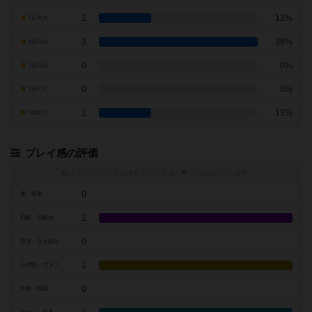
1
13%
5点の人
3
38%
4点の人
0
0%
3点の人
0
0%
2点の人
1
13%
1点の人
プレイ感の評価
トグルスイッチを押すとプレイ感（
※
）の投票ができます
0
運・確率
1
戦略・判断力
0
交渉・立ち回り
1
心理戦・ブラフ
0
攻防・戦闘