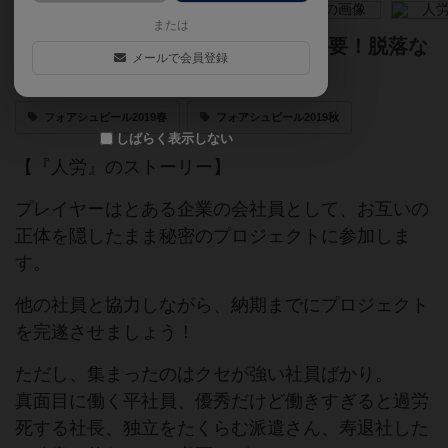
または
これは人狼？いや、人労！！GM不要！脱落な
メールで会員登録
し！正体隠匿系パーティーゲーム！
フォアシュピール2019春
フォアシュピール2019秋
しばらく表示しない
【『人労』のストーリー】
プレイヤーはとある企業の会社員として、お互いの
正体を隠したまま秘密のプロジェクトに参加しま
す。
他の社員と協力しながら、納期までにプロジェクト
を完遂させましょう！
ただし、集まったのはクセが強い社員ばかり。
真面目に働く平社員、優秀だけど働きすぎると過労
死する社長、独立をたくらむ派遣さん、寿退社した