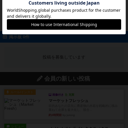
う！ただし、集まったのはクセが強い社員ばか
り。真面目に働く平社員、優秀だけど働きすぎ
ると過労死する社長、独立...
続きを読む（7年以上前）
掲示板 0件
投稿を募集しています
会員の新しい投稿
ルール/インスト
画像付き
充実
マーケットフレッシュ
目的あなたの店先に農産物の木箱を戦略的に積み
重ねて在庫を最大化し、競合...
約3時間前
by jurong
レビュー