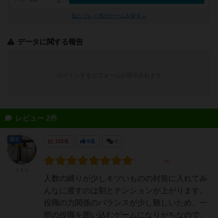
1
アート・外見
似たプレイ感のゲームを探す→
データに関する報告
ログインするとフォームが表示されます
レビュー 2件
国王
152名
0名
0
イトシ
人数の縛りが少しキツいものの封筒に入れてみ
んなに渡すのは割とテンションが上がります。
役職の力関係のバランスが少し難しいため、一
部の役職を囲い込むゲームになりがちなので、