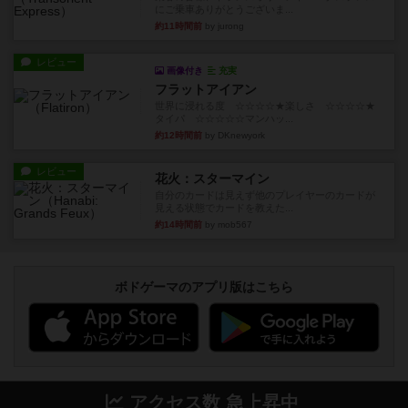
にご乗車ありがとうございま...
約11時間前
by jurong
レビュー
画像付き
充実
フラットアイアン
世界に浸れる度 ☆☆☆☆★楽しさ ☆☆☆☆★
タイパ ☆☆☆☆☆マンハッ...
約12時間前
by DKnewyork
レビュー
花火：スターマイン
自分のカードは見えず他のプレイヤーのカードが
見える状態でカードを教えた...
約14時間前
by mob567
ボドゲーマのアプリ版はこちら
アクセス数 急上昇中