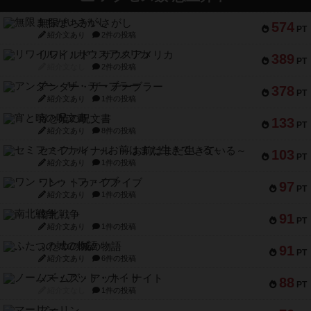
無限まちがいさがし
574
PT
紹介文あり
2件の投稿
リワイルド：サウスアメリカ
389
PT
紹介文なし
2件の投稿
アンダー・ザ・テーブラー
378
PT
紹介文あり
1件の投稿
宵と暁の呪文書
133
PT
紹介文あり
8件の投稿
セミファイナル ～お前はまだ生きている～
103
PT
紹介文あり
1件の投稿
ワン・トゥ・ファイブ
97
PT
紹介文あり
1件の投稿
南北戦争
91
PT
紹介文あり
1件の投稿
ふたつの城の物語
91
PT
紹介文あり
6件の投稿
ノームズ・アット・ナイト
88
PT
紹介文なし
1件の投稿
マーリン