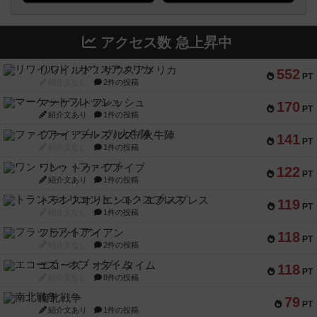
アクセス数 急上昇中
リワイルド：サウスアメリカ
552
PT
紹介文なし
2件の投稿
マーケットフレッシュ
170
PT
紹介文あり
1件の投稿
ファイアー・ブルズ / 火牛陣
141
PT
紹介文なし
1件の投稿
ワン・トゥ・ファイブ
122
PT
紹介文あり
1件の投稿
トランスオリエント・エクスプレス
119
PT
紹介文なし
1件の投稿
フラットアイアン
118
PT
紹介文なし
2件の投稿
エコーズ・オブ・タイム
118
PT
紹介文なし
8件の投稿
南北戦争
79
PT
紹介文あり
1件の投稿