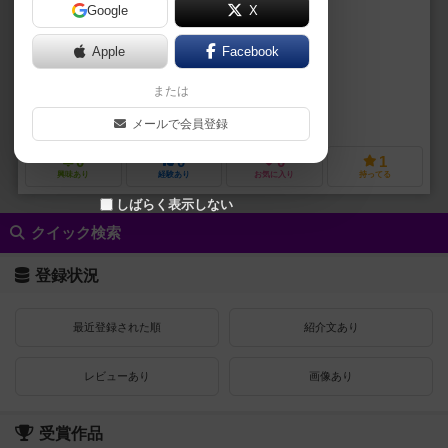
Google
X
作品説明文の編集者を募集中
Apple
Facebook
マイク・ドミンゴ（Mike Domingo）
ジョン・キーファー（Jon Kee
または
ブラッド・マクドナルド（Brad MacDonald）
ダエハン・スティーブンソ
シークレット・ポイズン（Secret Potion LLC）
メールで会員登録
0
0
0
1
興味あり
経験あり
お気に入り
持ってる
しばらく表示しない
クイック検索
登録状況
最近登録された順
紹介文あり
レビューあり
画像あり
受賞作品