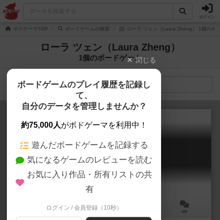
ログイン
ボドゲーマTOP
ボードゲームの検索
ローラ ツェン（Laura Zheng） 1個の
ローラ ツェン（Laura Zheng）
1個のボードゲーム
閉じる
ボードゲームのプレイ履歴を記録し
検索メニュー
て、
自分のデータを管理しませんか？
約75,000人
がボドゲーマを利用中！
遊んだボードゲームを記録する
コンバット・キトゥンズ
気になるゲームのレビューを読む
Kombat Kittens
お気に入り作品・所有リストの共
有
ログイン / 会員登録（10秒）
2～5人
20分前後
9歳～
0件