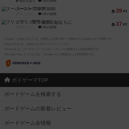
紹介文あり
1件の投稿
スーパーストア3000
39
PT
紹介文なし
1件の投稿
フリップ７：復讐心とともに
37
PT
紹介文なし
2件の投稿
※Apple、Apple のロゴ は、米国および他の国々で登録されたApple Inc.の商標です。
※App Store は、Apple Inc.のサービスマークです。
※Android は、グーグル インコーポレイテッドの商標または登録商標です。
※Google Play とそのロゴは、Google Inc.の商標または登録商標です。
ボドゲーマTOP
ボードゲームを検索する
ボードゲームの新着レビュー
ボードゲーム会情報