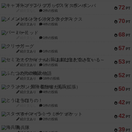
キャプテン・フリップ：イスラ・ボンバ
72
PT
紹介文なし
2件の投稿
メメントオンラインタクティクス
70
PT
紹介文あり
4件の投稿
パーミッド
68
PT
紹介文なし
1件の投稿
クリーグ
57
PT
紹介文あり
1件の投稿
セミファイナル ～お前はまだ生きている～
53
PT
紹介文あり
1件の投稿
ふたつの街の物語
52
PT
紹介文あり
18件の投稿
クランク! ：冒険者たち（拡張）
50
PT
紹介文あり
4件の投稿
とうほうの！
42
PT
紹介文なし
1件の投稿
スターマイン・ラミー ポケット
42
PT
紹介文あり
2件の投稿
海兵隊
39
PT