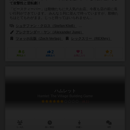
て攻撃性と逆転劇！
「ビースティーバー」は動物たちに大人気のお店。今夜も店の前に長
い行列ができています。 みんな１列に並んで待っていますが、動物た
ちはとてもわがまま。じっと待ってはいられません...
シュテファン・クロス（Stefan Kloß）
アンナ・オポルザー（Anna Op
アレクサンダー・ヤン（Alexander Jung）
ツォッホ出版（Zoch Verlag）
レックスリー（REXhry）
6
2
1
2
興味あり
経験あり
お気に入り
持ってる
ハムレット
Hamlet: The Village Building Game
6.1
1～4人
60～90分
10歳～
0件