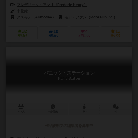
フレデリック・アンリ（Frederic Henry）
未登録
アスモデ（Asmodee）
モア・ファン（More Fun Co.）
レックス
32
18
4
13
興味あり
経験あり
お気に入り
持ってる
パニック・ステーション
Panic Station
4～6人
40分前後
10歳～
1件
作品説明文の編集者を募集中