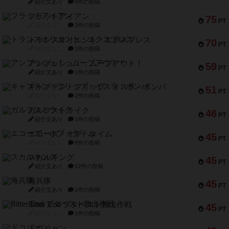
紹介文あり
6件の投稿
フラットアイアン
75
PT
紹介文なし
2件の投稿
トランスオリエント・エクスプレス
70
PT
紹介文なし
1件の投稿
アンブッシュ！：ムーブアウト！
59
PT
紹介文あり
1件の投稿
キャプテン・フリップ：イスラ・ボンバ
51
PT
紹介文なし
2件の投稿
ガルフストライク
46
PT
紹介文あり
1件の投稿
エコーズ・オブ・タイム
45
PT
紹介文なし
8件の投稿
スカルキング
45
PT
紹介文あり
12件の投稿
海兵隊
45
PT
紹介文あり
1件の投稿
Bitter End ブタペスト救出作戦
45
PT
紹介文なし
1件の投稿
ドコジャン