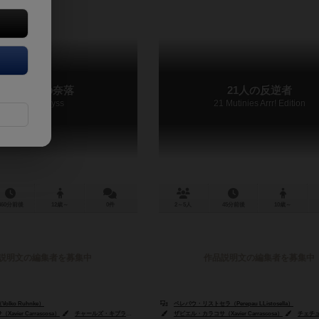
アンデスの奈落
21人の反逆者
Andean Abyss
21 Mutinies Arrr! Edition
360分前後
12歳～
0件
2～5人
45分前後
10歳～
説明文の編集者を募集中
作品説明文の編集者を募集中
lko Ruhnke）
ペレパウ・リストセラ（Perepau LListosella）
vier Carrascosa）
ェチュ・ニエト（Chechu Nieto）
チャールズ・キブラー（Charles Kibler）
ザビエル・カラコサ（Xavier Carrascosa）
ロジャー・マガウアン（Rodger B. MacGowan
チェチュ・ニエト