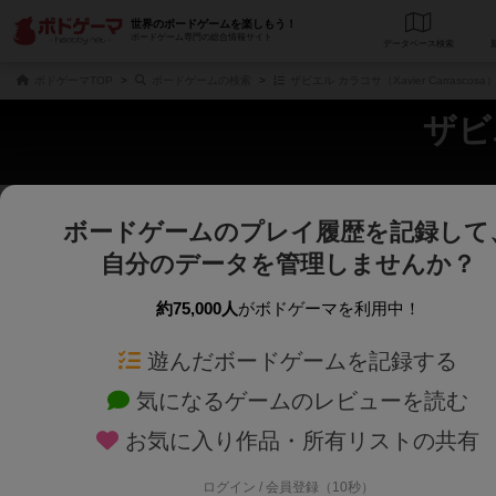
世界のボードゲームを楽しもう！
ボードゲーム専門の総合情報サイト
データベース
検
ボドゲーマTOP
ボードゲームの検索
ザビエル カラコサ（Xavier Carrasco
ザビエ
ボードゲームのプレイ履歴を記録して
さくさく表示
じっくり表示
自分のデータを管理しませんか？
商品名、商品説明文、デザイナー名、テーマ名、メカニクス名を対象にフリー
ゲームデザイナー名を指定して
フリーワード
ゲームデザイナー
約75,000人
がボドゲーマを利用中！
遊んだボードゲームを記録する
対象年齢を指定します。
世界観や登場人
対象年齢
テーマ/フレー
気になるゲームのレビューを読む
お気に入り作品・所有リストの共有
ログイン / 会員登録（10秒）