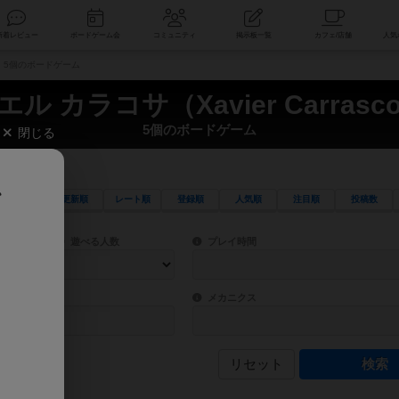
索
新着レビュー
ボードゲーム会
コミュニティ
掲示板一覧
sa） 5個のボードゲーム
ル カラコサ（Xavier Carrasc
5個のボードゲーム
閉じる
、
更新順
レート順
登録順
人気順
注目順
投稿数
ワード検索ができます。
検索できます。
プレイ対象人数に含まれるボードゲームを指定します。
目安となる所要時間を指定することができ
遊べる人数
プレイ時間
物などモチーフ・ストーリーを指定することができます。直感的にゲームシステムを理解
ゲーム性を構成するコアシステムです。主
バー
メカニクス
リセット