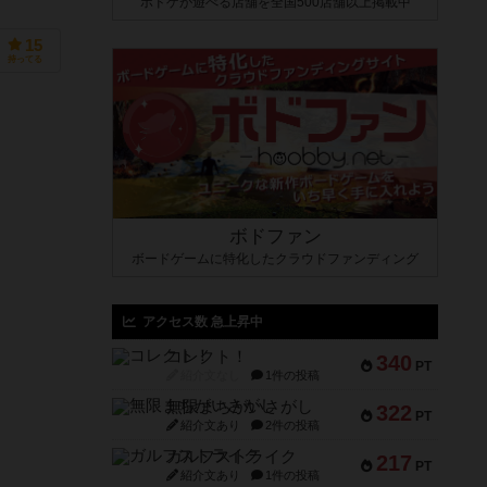
ボドゲが遊べる店舗を全国500店舗以上掲載中
15
持ってる
ボドファン
ボードゲームに特化したクラウドファンディング
アクセス数 急上昇中
コレクト！
340
PT
紹介文なし
1件の投稿
無限まちがいさがし
322
PT
紹介文あり
2件の投稿
ガルフストライク
217
PT
紹介文あり
1件の投稿