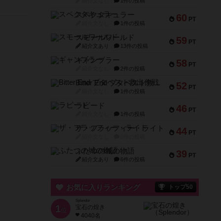
紹介文なし
1件の投稿
スペクタキュラー
60
PT
紹介文なし
1件の投稿
スモールワールド
59
PT
紹介文あり
13件の投稿
ギャンブラー
58
PT
紹介文なし
2件の投稿
Bitter End ブタペスト救出作戦
52
PT
紹介文なし
1件の投稿
ラピード
46
PT
紹介文なし
1件の投稿
ザ・フラッフィー・ライト
44
PT
紹介文なし
0件の投稿
ふたつの城の物語
39
PT
紹介文あり
6件の投稿
お気に入りランキング
トップ50
Splendor
1
宝石の煌き
位
4040名