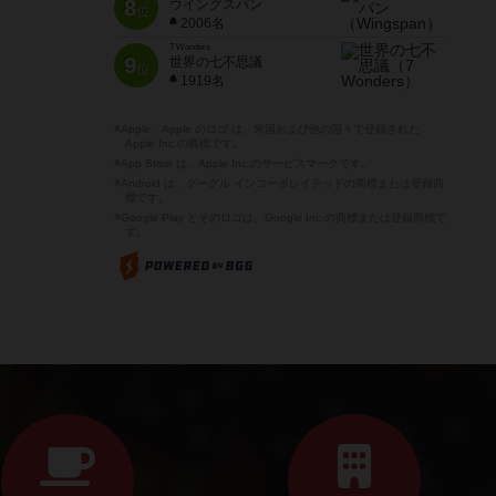
8
ウイングスパン
位
2006名
7 Wonders
9
世界の七不思議
位
1919名
※Apple、Apple のロゴ は、米国および他の国々で登録された
Apple Inc.の商標です。
※App Store は、Apple Inc.のサービスマークです。
※Android は、グーグル インコーポレイテッドの商標または登録商
標です。
※Google Play とそのロゴは、Google Inc.の商標または登録商標で
す。