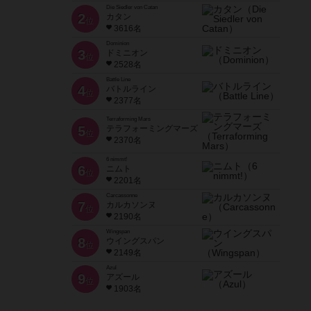
Die Siedler von Catan
2
カタン
位
3616名
Dominion
3
ドミニオン
位
2528名
Battle Line
4
バトルライン
位
2377名
Terraforming Mars
5
テラフォーミングマーズ
位
2370名
6 nimmt!
6
ニムト
位
2201名
Carcassonne
7
カルカソンヌ
位
2190名
Wingspan
8
ウイングスパン
位
2149名
Azul
9
アズール
位
1903名