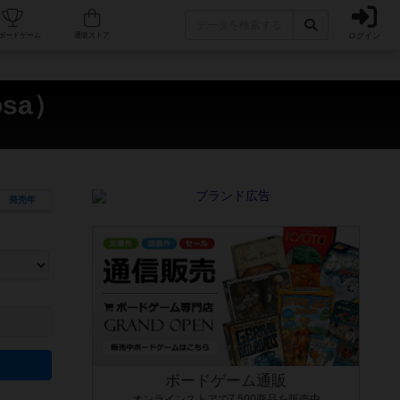
ログイン
カフェ/店舗
人気ボードゲーム
通販ストア
osa）
発売年
ます。マニュアルを読む時間や参加者へのルール説明時間は含まれていないため、初めて遊
できるよう、中世ファンタジー・クッキング・海賊同士の対決など、ゲームコンセプトを絞
にボードゲームに慣れている方向けの絞込機能です。例えば「ダイスロール」はランダム値
ボードゲーム通販
オンラインストアで7,500商品を販売中