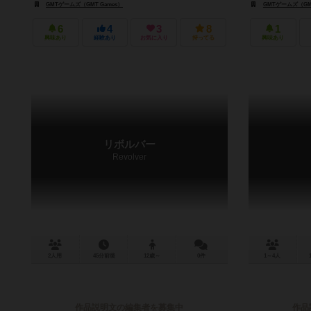
ます。COINシリーズ...
GMTゲームズ（GMT Games）
GMTゲームズ（GMT
6
4
3
8
1
興味あり
経験あり
お気に入り
持ってる
興味あり
リボルバー
Revolver
2人用
45分前後
12歳～
0件
1～4人
作品説明文の編集者を募集中
作品