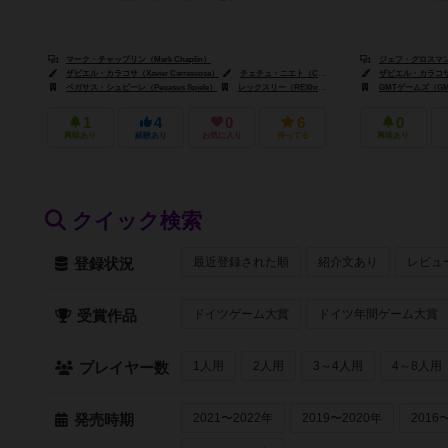
マーク・チャップリン（Mark Chaplin）
ジェフ・グロスマン（J
ザビエル・カラコサ（Xavier Carrascosa）
チェチュ・ニエト（Chechu Nieto）
ザビエル・カラコサ（Xa
ペガサス・シュピーレ（Pegasus Spiele）
レックスリー（REXhry）
ストロングホールド ゲームズ（S
GMTゲームズ（GMT
1
4
0
6
0
興味あり
経験あり
お気に入り
持ってる
興味あり
クイック検索
最近登録された順
紹介文あり
レビュ
登録状況
ドイツゲーム大賞
ドイツ年間ゲーム大賞
受賞作品
1人用
2人用
3～4人用
4～8人用
プレイヤー数
2021〜2022年
2019〜2020年
2016
発売時期