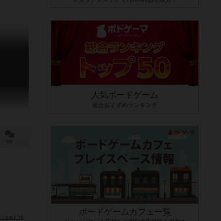
人気ボードゲーム
総合おすすめランキング
0件
ボードゲームカフェ一覧
）
（Chechu Nieto）
ペドロ・ソト（Pedro Soto）