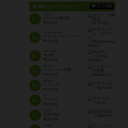
興味ありランキング
トップ50
SCYTHE
1
サイズ -大鎌戦役-
位
2415名
Terraforming Mars
2
テラフォーミングマーズ
位
2394名
Stone Garden
3
枯山水
位
2281名
Viticulture
4
ワイナリーの四季
位
2272名
Agricola
5
アグリコラ
位
2119名
Azul
6
アズール
位
2035名
Splendor
7
宝石の煌き
位
2028名
Wingspan