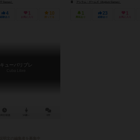
 Games）
アシラム・ゲームズ（Asylum Games）
4
1
10
1
23
1
経験あり
お気に入り
持ってる
興味あり
経験あり
お気に入り
キューバリブレ
Cuba Libre
180分前後
14歳～
0件
説明文の編集者を募集中