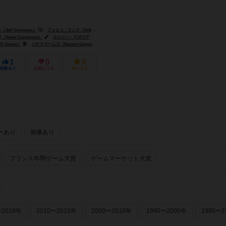
eff Grossman）
フォルコ・ランク（Volko Ruhnke）
vier Carrascosa）
ロジャー・マガウアン（Rodger B. MacGowan）
チェチュ・ニエト（Chechu Nieto）
tronghold Games）
 Games）
バナナゲームズ（Banana Games）
ガガゲームズ（GaGa Games）
1
0
0
経験あり
お気に入り
持ってる
ーあり
画像あり
フランス年間ゲーム大賞
ゲームマーケット大賞
〜2018年
2010〜2015年
2000〜2010年
1990〜2000年
1980〜1