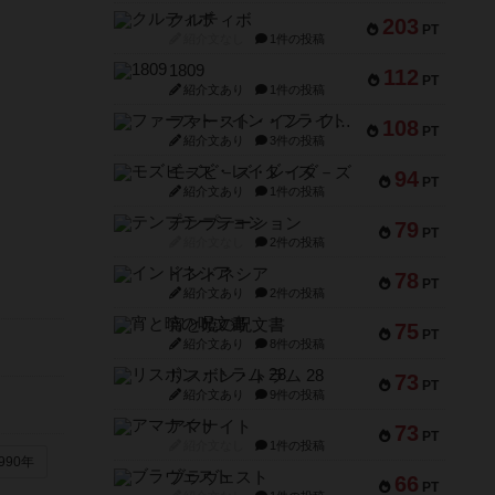
クルティボ
203
PT
紹介文なし
1件の投稿
1809
112
PT
紹介文あり
1件の投稿
ファースト・イン・フライト
108
PT
紹介文あり
3件の投稿
モズビ－ズ・レイダ－ズ
94
PT
紹介文あり
1件の投稿
テンプテーション
79
PT
紹介文なし
2件の投稿
インドネシア
78
PT
紹介文あり
2件の投稿
宵と暁の呪文書
75
PT
紹介文あり
8件の投稿
リスボン・トラム 28
73
PT
紹介文あり
9件の投稿
アマナイト
73
PT
紹介文なし
1件の投稿
990年
ブラヴェスト
66
PT