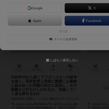
Google
X
Apple
Facebook
果てなく遠い平原
または
A Distant Plain
メールで会員登録
しばらく表示しない
1～4人
180～300分
12歳～
3件
1～4人
2000年代から続くアフガニスタンの紛争
を描く。現実世界と同様に幾重にも複雑
に絡み合った問題の深さに直面し、その
作品
困難さに打ちひしがれるか、克服してい
く道を探せるのか
2000年代に勃発し、いまだに継続するアフガニスタ
ンをめぐる紛争を扱う4人ゲームです。 GMT社がシ
フォルコ・ランク（Volko Ruhnke）
ブライアン・トレイン（Brian Train）
フォルコ・ランク（Vo
リーズ発売しているCOINシリーズの第三作にあたり
ザビエル・カラコサ（Xavier Carrascosa）
ロジャー・マガウアン（Rodger B. MacGowan）
ザビエル・カラコサ（Xa
チ