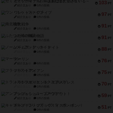
セミファイナル ～お前はまだ生きている～
103
PT
紹介文あり
1件の投稿
ワン・トゥ・ファイブ
97
PT
紹介文あり
1件の投稿
南北戦争
91
PT
紹介文あり
1件の投稿
ふたつの城の物語
91
PT
紹介文あり
6件の投稿
ノームズ・アット・ナイト
88
PT
紹介文なし
1件の投稿
マーリン
76
PT
紹介文あり
6件の投稿
フラットアイアン
75
PT
紹介文なし
2件の投稿
トランスオリエント・エクスプレス
70
PT
紹介文なし
1件の投稿
アンブッシュ！：ムーブアウト！
59
PT
紹介文あり
1件の投稿
キャプテン・フリップ：イスラ・ボンバ
51
PT
紹介文なし
2件の投稿