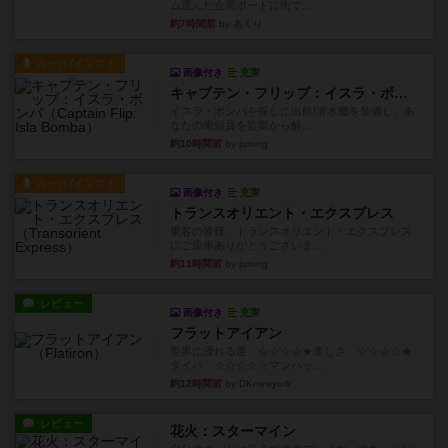
ム選んだ企業ボードに街で...
約7時間前
by あくり
ルール/インスト
画像付き
充実
キャプテン・フリップ：イスラ・ボンバ
イスラ・ボンバを探しに出航!潜水艦を装備し、あ
なたの乗組員を監獄から解...
約10時間前
by jurong
ルール/インスト
画像付き
充実
トランスオリエント・エクスプレス
乗客の皆様、トランスオリエント・エクスプレス
にご乗車ありがとうございま...
約11時間前
by jurong
レビュー
画像付き
充実
フラットアイアン
世界に浸れる度 ☆☆☆☆★楽しさ ☆☆☆☆★
タイパ ☆☆☆☆☆マンハッ...
約12時間前
by DKnewyork
レビュー
花火：スターマイン