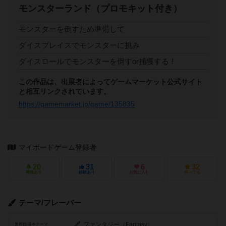
モンスターランド（プロモキット付き）
モンスターを倒すため準備して
ダイスプレイスでモンスターに挑み
ダイスロールでモンスターを倒すor捕獲する！
この作品は、出展者によってゲームマーケット公式サイト
と相互リンクされています。
https://gamemarket.jp/game/135835
マイボードゲーム登録者
20
31
6
32
興味あり
経験あり
お気に入り
持ってる
テーマ/フレーバー
ファンタジー（Fantasy）
世界観/基本テーマ