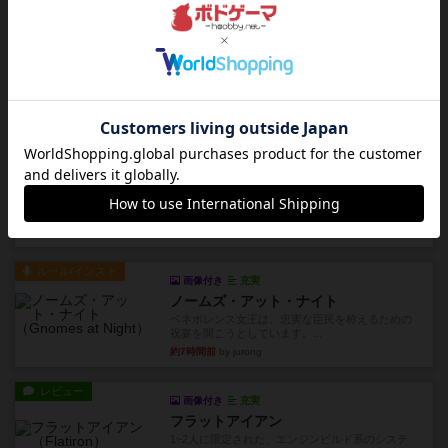
超有名なゲームですが、初めてプレイしました。1
から15までのカードがプ...
約6時間前
by みいやん
レビュー
ジャスト・ワン
まぁ面白かった‼️よくテレビとかのバラエティなん
かで、お題がわからずに...
約6時間前
by みいやん
レビュー
ピタッコカルタ
ボドゲ相席会でプレイしましたひらがなが書かれ
たカードを2枚まで手をつけ...
約6時間前
by みいやん
ルール/インスト
画像付き
充実
ノームズ・アット・ナイト
ベネボレンス女王は、忠実な臣民を称えるための
祝宴を開こうとしています。...
約7時間前
by jurong
レビュー
画像付き
充実
フラットアイアン
1~2人に限定された、エンジンビルド系のシステ