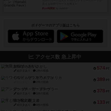
自分のカードは見えず他のプレイヤーのカードが
見える状態でカードを教えた...
約14時間前
by mob567
ボドゲーマのアプリ版はこちら
アクセス数 急上昇中
無限まちがいさがし
574
PT
紹介文あり
2件の投稿
リワイルド：サウスアメリカ
389
PT
紹介文なし
2件の投稿
アンダー・ザ・テーブラー
378
PT
紹介文あり
1件の投稿
宵と暁の呪文書
133
PT
紹介文あり
8件の投稿