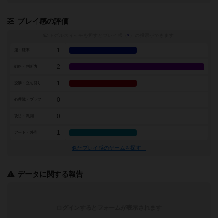
プレイ感の評価
トグルスイッチを押すとプレイ感（
※
）の投票ができます
1
運・確率
2
戦略・判断力
1
交渉・立ち回り
0
心理戦・ブラフ
0
攻防・戦闘
1
アート・外見
似たプレイ感のゲームを探す→
データに関する報告
ログインするとフォームが表示されます