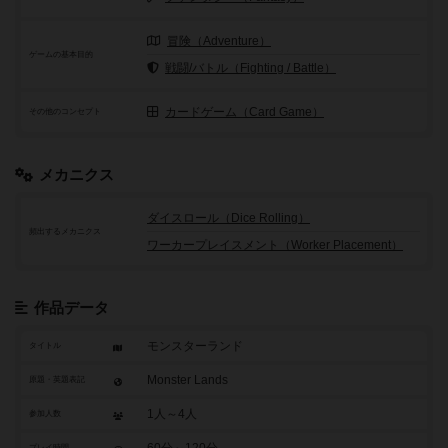
冒険（Adventure）
ゲームの基本目的
戦闘/バトル（Fighting / Battle）
カードゲーム（Card Game）
その他のコンセプト
メカニクス
ダイスロール（Dice Rolling）
頻出するメカニクス
ワーカープレイスメント（Worker Placement）
作品データ
モンスターランド
タイトル
Monster Lands
原題・英題表記
1人～4人
参加人数
60分～120分
プレイ時間