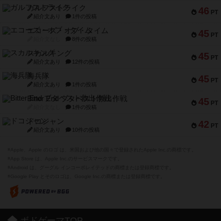
ガルフストライク
46
PT
紹介文あり
1件の投稿
エコーズ・オブ・タイム
45
PT
紹介文なし
8件の投稿
スカルキング
45
PT
紹介文あり
12件の投稿
海兵隊
45
PT
紹介文あり
1件の投稿
Bitter End ブタペスト救出作戦
45
PT
紹介文なし
1件の投稿
ドコジャン
42
PT
紹介文あり
10件の投稿
※Apple、Apple のロゴ は、米国および他の国々で登録されたApple Inc.の商標です。
※App Store は、Apple Inc.のサービスマークです。
※Android は、グーグル インコーポレイテッドの商標または登録商標です。
※Google Play とそのロゴは、Google Inc.の商標または登録商標です。
ボドゲーマTOP