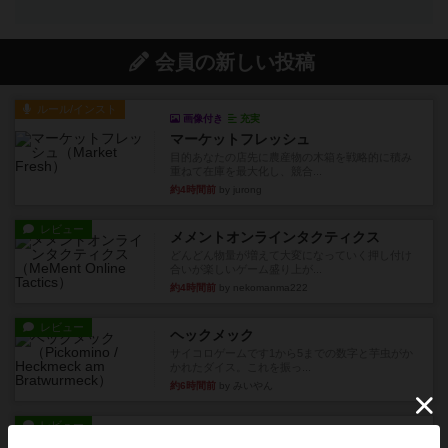
会員の新しい投稿
ルール/インスト
画像付き
充実
マーケットフレッシュ
目的あなたの店先に農産物の木箱を戦略的に積み
重ねて在庫を最大化し、競合...
約4時間前
by jurong
レビュー
メメントオンラインタクティクス
どんどん物量が増えて大変になっていく押し付け
合いが楽しいゲーム盛り上が...
約4時間前
by nekomanma222
レビュー
ヘックメック
サイコロゲームです1から5までの数字と芋虫がか
かれたダイス。これを振っ...
約6時間前
by みいやん
レビュー
ハゲタカのえじき