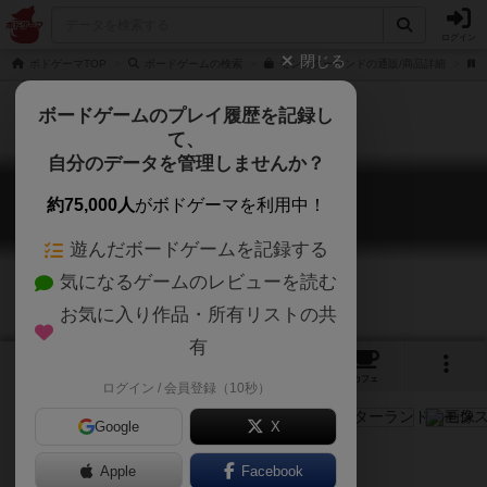
ログイン
閉じる
ボドゲーマTOP
ボードゲームの検索
モンスターランドの通販/商品詳細
ボードゲームのプレイ履歴を記録し
て、
自分のデータを管理しませんか？
モンスターランド
約75,000人
がボドゲーマを利用中！
Monster Lands
遊んだボードゲームを記録する
気になるゲームのレビューを読む
お気に入り作品・所有リストの共
有
4
4
トップ
画像
動画
レビュー
カフェ
ログイン / 会員登録（10秒）
Google
X
Apple
ご協力ください
Facebook