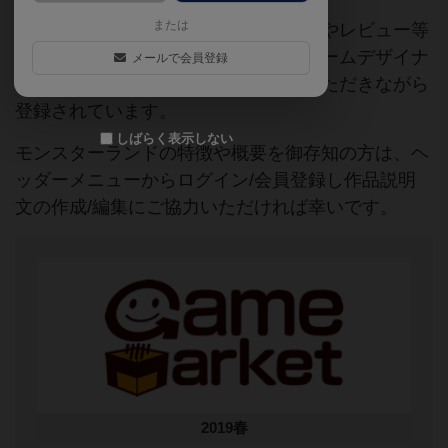
または
当サイトに掲載されている作品説明文やレビュー等
の情報は、ボドゲーマ運営事務局・ゲームデザイナ
メールで会員登録
ーご本人様・有志の皆様にご協力をいただきながら
登録されています。
しばらく表示しない
モンスターランドの特徴や概要を御存知の方は、ヘ
ッダーメニューからログイン/会員登録し作品説明
文の作成/編集にご協力いただければ幸いです。
2019春