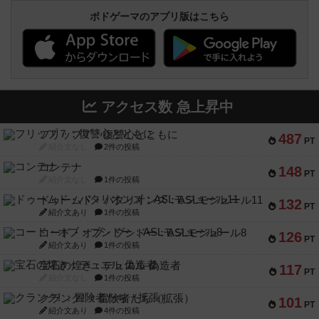
ボドゲーマのアプリ版はこちら
アクセス数 急上昇中
フリップ７：復讐心とともに
487
PT
紹介文なし
2件の投稿
コンテナ
148
PT
紹介文なし
1件の投稿
ドゥームド・バタリオンズ：ASLモジュール11
132
PT
紹介文あり
1件の投稿
コード・オブ・ブシドー：ASLモジュール8
126
PT
紹介文あり
1件の投稿
宝石の煌き：デュエル 偽造者
117
PT
紹介文なし
1件の投稿
クランク! ：冒険者たち（拡張）
101
PT
紹介文あり
4件の投稿