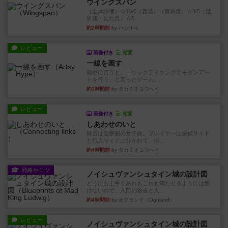
ウイングスパン
（全体評価）☆10/6（普通）（難易度）☆4/5（世
界観・見た目）☆5...
約2時間前
by ハシオキ
レビュー
画像付き
充実
一線を画す
簡単に言うと、トリックテイキングでモダンアー
トを行う、と言ったゲーム。...
約3時間前
by タカミネコウヘイ
レビュー
画像付き
充実
しあわせのいと
舞台は全寮制の女子高。プレイヤーは探偵サイド
と犯人サイドに分かれて、探...
約4時間前
by タカミネコウヘイ
戦略やコツ
ノイシュヴァンシュタイン城の設計図
どうにも上手くあれもこれも満たせるようには置
けないので、入口の除去と入...
約4時間前
by オグランド（Oguland）
レビュー
ノイシュヴァンシュタイン城の設計図