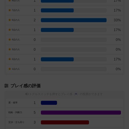
1
17%
8点の人
1
17%
7点の人
2
33%
6点の人
1
17%
5点の人
0
0%
4点の人
0
0%
3点の人
1
17%
2点の人
0
0%
1点の人
プレイ感の評価
トグルスイッチを押すとプレイ感（
※
）の投票ができます
1
運・確率
5
戦略・判断力
3
交渉・立ち回り