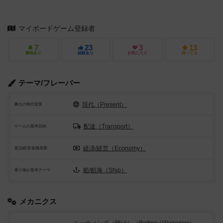
マイボードゲーム登録者
7
23
3
13
興味あり
経験あり
お気に入り
持ってる
テーマ/フレーバー
現代（Present）
舞台の時代背景
配達（Transport）
ゲームの基本目的
経済/経営（Economy）
政治経済/各種産業
船/航海（Ship）
乗り物が基本テーマ
メカニクス