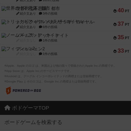
紹介文あり
16件の投稿
世界の七不思議：都市
40
PT
紹介文あり
3件の投稿
トリックギア - ペルソナ5 ザ・ロイヤル-
37
PT
紹介文あり
6件の投稿
ノームズ・アット・ナイト
35
PT
紹介文なし
1件の投稿
フィッシェン2
33
PT
紹介文なし
1件の投稿
※Apple、Apple のロゴ は、米国および他の国々で登録されたApple Inc.の商標です。
※App Store は、Apple Inc.のサービスマークです。
※Android は、グーグル インコーポレイテッドの商標または登録商標です。
※Google Play とそのロゴは、Google Inc.の商標または登録商標です。
ボドゲーマTOP
ボードゲームを検索する