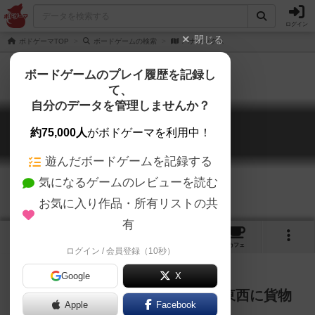
ログイン
閉じる
ボドゲーマTOP
ボードゲームの検索
パナマックス
ボードゲームのプレイ履歴を記録し
て、
自分のデータを管理しませんか？
パナマックス
約75,000人
がボドゲーマを利用中！
Panamax
遊んだボードゲームを記録する
気になるゲームのレビューを読む
お気に入り作品・所有リストの共
有
2
3
3
トップ
画像
動画
レビュー
カフェ
ログイン / 会員登録（10秒）
Google
X
込み合う運河に船を進めて、洋の東西に貨物
Apple
Facebook
を運ぶ海運輸送ゲーム