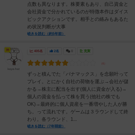
点数も異なります。株要素もあり、自己資金と
会社資金で分かれているのが特徴本作はダイス
ピックアクションです。相手との絡みもあるた
め状況判断が大事
続きを読む（約5年前）
神
405名
2名
0
充実
kaya-hat
ずっと積んでた「パナマックス」を念願叶って
プレイ。とにかく自社の荷物を運ぶ→会社が儲
かる→株主に配当を出す(個人に資金が入る)→
個人の資金を払って株を買う(他社の株でも
OK)→最終的に個人資産を一番増やした人が勝
ち。って流れです。ゲームは３ラウンドして終
わり。各ラウンド、1...
続きを読む（7年弱前）