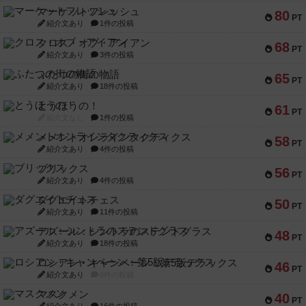
マーケットフレッシュ
80
PT
紹介文あり
1件の投稿
クロス・オブ・アイアン
68
PT
紹介文あり
3件の投稿
ふたつの街の物語
65
PT
紹介文あり
18件の投稿
とうほうの！
61
PT
紹介文なし
1件の投稿
メメントオンラインタクティクス
58
PT
紹介文あり
4件の投稿
ブリックス
56
PT
紹介文あり
4件の投稿
ダグエイトチェス
50
PT
紹介文あり
11件の投稿
アズール：シントラのステンドグラス
48
PT
紹介文あり
18件の投稿
ロシアン・キャンペーン：第5版デラックス
46
PT
紹介文あり
0件の投稿
マスクメン
40
PT