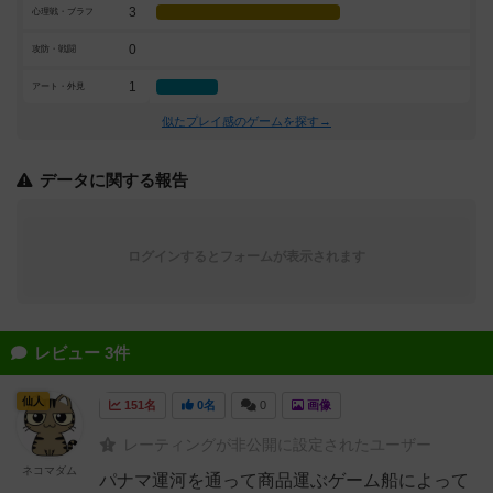
3
心理戦・ブラフ
0
攻防・戦闘
1
アート・外見
似たプレイ感のゲームを探す→
データに関する報告
ログインするとフォームが表示されます
レビュー 3件
仙人
151名
0名
0
画像
レーティングが非公開に設定されたユーザー
ネコマダム
パナマ運河を通って商品運ぶゲーム船によって