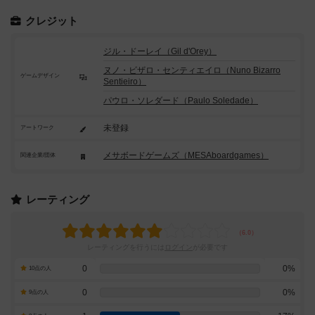
クレジット
ジル・ドーレイ（Gil d'Orey）
ヌノ・ビザロ・センティエイロ（Nuno Bizarro
ゲームデザイン
Sentieiro）
パウロ・ソレダード（Paulo Soledade）
未登録
アートワーク
メサボードゲームズ（MESAboardgames）
関連企業/団体
レーティング
レーティングを行うには
ログイン
が必要です
0
0%
10点の人
0
0%
9点の人