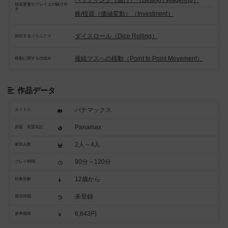
ベッティング（賭け）（Betting / Wagering）
投資要素やプレイ上の駆け引
き
株/投資（価値変動）（Investment）
ダイスロール（Dice Rolling）
頻出するメカニクス
接続マスへの移動（Point to Point Movement）
移動に関する仕組み
作品データ
パナマックス
タイトル
Panamax
原題・英題表記
2人～4人
参加人数
90分～120分
プレイ時間
12歳から
対象年齢
未登録
発売時期
6,643円
参考価格