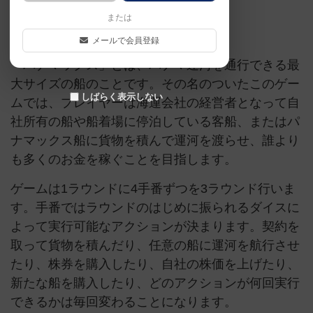
または
中南米
メールで会員登録
「パナマックス」とは、パナマ運河を通行できる最
大サイズの船のことです。その名のついたこのゲー
しばらく表示しない
ムでは、プレイヤーは海運会社の経営者となって自
社所有の船や船着場に停泊している客船、またはパ
ナマックス船に貨物を積んで運河を渡らせ、誰より
も多くのお金を稼ぐことを目指します。
ゲームは1ラウンドに4手番ずつを3ラウンド行いま
す。手番ではラウンドのはじめに振られるダイスに
よって実行可能なアクションが決まります。契約を
取って貨物を積んだり、任意の船に運河を航行させ
たり、株券を購入したり、自社の株価を上げたり、
新たな船を購入したり、どのアクションが何回実行
できるかは毎回変わることになります。