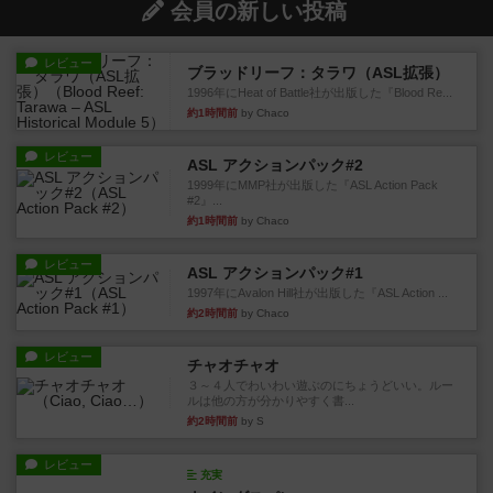
会員の新しい投稿
レビュー
ブラッドリーフ：タラワ（ASL拡張）
1996年にHeat of Battle社が出版した『Blood Re...
約1時間前
by Chaco
レビュー
ASL アクションパック#2
1999年にMMP社が出版した『ASL Action Pack
#2』...
約1時間前
by Chaco
レビュー
ASL アクションパック#1
1997年にAvalon Hill社が出版した『ASL Action ...
約2時間前
by Chaco
レビュー
チャオチャオ
３～４人でわいわい遊ぶのにちょうどいい。ルー
ルは他の方が分かりやすく書...
約2時間前
by S
レビュー
充実