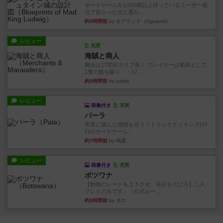
ボードゲームを1,000個以上持っているユーザー視
点で良かった点と悪か...
約5時間前
by オグランド（Oguland）
レビュー
充実
海賊と商人
舞台は17世紀カリブ海！ プレイヤーは船長として
1隻の船を駆り・・17...
約5時間前
by yuishi
レビュー
画像付き
充実
パーラ
率直に遊んだ感想を言う！トリックテイキング(ﾄﾘ
ﾃ)のカードゲーム。 ...
約7時間前
by 鳴屋
レビュー
画像付き
充実
ボツワナ
【動物のレートを上下させ、得点を上げろ】二人
プレイのみです。（公式ルー...
約8時間前
by ネロ