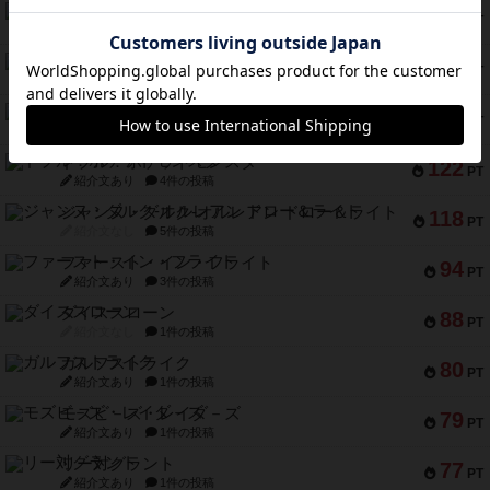
ギョッと
154
PT
紹介文あり
1件の投稿
クルティボ
152
PT
紹介文なし
1件の投稿
ブラヴェスト
140
PT
紹介文なし
1件の投稿
ドブル：ポケットモンスター
122
PT
紹介文あり
4件の投稿
ジャンヌ・ダルク-オルレアン ドロー＆ライト
118
PT
紹介文なし
5件の投稿
ファースト・イン・フライト
94
PT
紹介文あり
3件の投稿
ダイススローン
88
PT
紹介文なし
1件の投稿
ガルフストライク
80
PT
紹介文あり
1件の投稿
モズビ－ズ・レイダ－ズ
79
PT
紹介文あり
1件の投稿
リー対グラント
77
PT
紹介文あり
1件の投稿