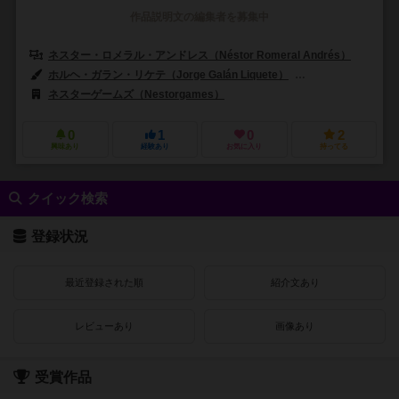
作品説明文の編集者を募集中
ネスター・ロメラル・アンドレス（Néstor Romeral Andrés）
ホルヘ・ガラン・リケテ（Jorge Galán Liquete）
チェチュ・ニエト（C
ネスターゲームズ（Nestorgames）
0
1
0
2
興味あり
経験あり
お気に入り
持ってる
クイック検索
登録状況
最近登録された順
紹介文あり
レビューあり
画像あり
受賞作品