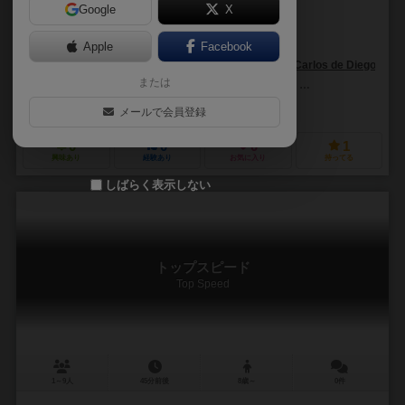
Google
X
作品説明文の編集者を募集中
Apple
Facebook
ホセ・カルロス・デ・ディエゴ・ゲレーロ（José Carlos de Diego Guer
または
ホルヘ・ガラン・リケテ（Jorge Galán Liquete）
ネスター・ロメラル・
ネスターゲームズ（Nestorgames）
メールで会員登録
0
0
0
1
興味あり
経験あり
お気に入り
持ってる
しばらく表示しない
トップスピード
Top Speed
1～9人
45分前後
8歳～
0件