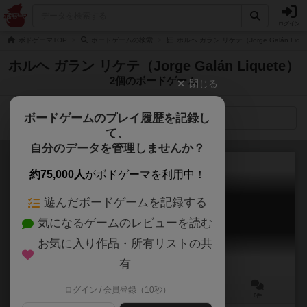
ログイン
ボドゲーマTOP
ボードゲームの検索
ホルヘ ガラン リケテ（Jorge Galán Li
ホルヘ ガラン リケテ（Jorge Galán Liquete）
2個のボードゲーム
閉じる
ボードゲームのプレイ履歴を記録し
検索メニュー
て、
自分のデータを管理しませんか？
約75,000人
がボドゲーマを利用中！
遊んだボードゲームを記録する
ロボサッカー
気になるゲームのレビューを読む
Robosoccer
お気に入り作品・所有リストの共
有
ログイン / 会員登録（10秒）
2人用
20分前後
7歳～
0件