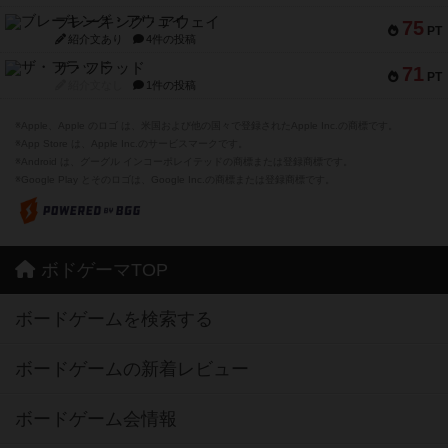
ブレーキング・アウェイ
75
PT
紹介文あり
4件の投稿
ザ・フラッド
71
PT
紹介文なし
1件の投稿
※Apple、Apple のロゴ は、米国および他の国々で登録されたApple Inc.の商標です。
※App Store は、Apple Inc.のサービスマークです。
※Android は、グーグル インコーポレイテッドの商標または登録商標です。
※Google Play とそのロゴは、Google Inc.の商標または登録商標です。
ボドゲーマTOP
ボードゲームを検索する
ボードゲームの新着レビュー
ボードゲーム会情報