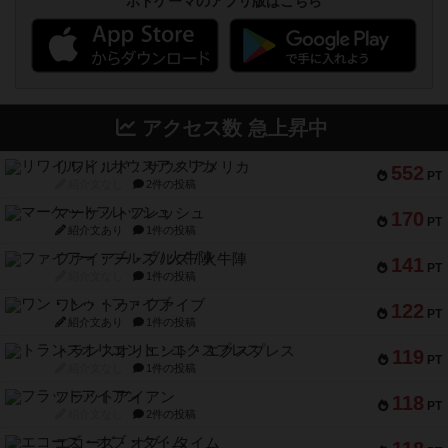
ボドゲーマのアプリ版はこちら
アクセス数 急上昇中
リワイルド：サウスアメリカ
552
PT
紹介文なし
2件の投稿
マーケットフレッシュ
170
PT
紹介文あり
1件の投稿
ファイアー・ブルズ / 火牛陣
141
PT
紹介文なし
1件の投稿
ワン・トゥ・ファイブ
122
PT
紹介文あり
1件の投稿
トランスオリエント・エクスプレス
119
PT
紹介文なし
1件の投稿
フラットアイアン
118
PT
紹介文なし
2件の投稿
エコーズ・オブ・タイム