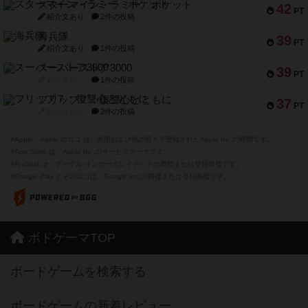
スターマイン・ラミー ポケット
42
PT
紹介文あり
2件の投稿
海兵隊
39
PT
紹介文あり
1件の投稿
スーパーストア3000
39
PT
紹介文なし
1件の投稿
フリップ７：復讐心とともに
37
PT
紹介文なし
2件の投稿
※Apple、Apple のロゴ は、米国および他の国々で登録されたApple Inc.の商標です。
※App Store は、Apple Inc.のサービスマークです。
※Android は、グーグル インコーポレイテッドの商標または登録商標です。
※Google Play とそのロゴは、Google Inc.の商標または登録商標です。
ボドゲーマTOP
ボードゲームを検索する
ボードゲームの新着レビュー