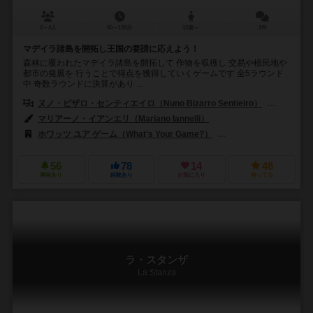
2～4人
60～150分
12歳～
2件
マデイラ諸島を開拓し王国の要請に応えよう！
森林に覆われたマデイラ諸島を開拓して 作物を収穫し 交易や植民地や
都市の発展を 行うことで得点を獲得していくゲームです 全5ラウンド
中 奇数ラウンドに決算があり ...
ヌノ・ビザロ・センティエイロ（Nuno Bizarro Sentieiro）
パウロ・ソ
マリアーノ・イアンエリ（Mariano Iannelli）
ホワッツ ユア ゲーム（What's Your Game?）
999ゲームズ（999 G
56
78
14
48
興味あり
経験あり
お気に入り
持ってる
ラ・スタンザ
La Stanza