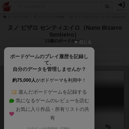
ログイン
ボドゲーマTOP
ボードゲームの検索
ヌノ ビザロ センティエイロ（Nuno Bizarro
ヌノ ビザロ センティエイロ（Nuno Bizarro
Sentieiro）
11個のボードゲーム
閉じる
ボードゲームのプレイ履歴を記録し
検索メニュー
て、
自分のデータを管理しませんか？
約75,000人
がボドゲーマを利用中！
遊んだボードゲームを記録する
ニッポン：明治維新
気になるゲームのレビューを読む
Nippon
6.6
お気に入り作品・所有リストの共
有
ログイン / 会員登録（10秒）