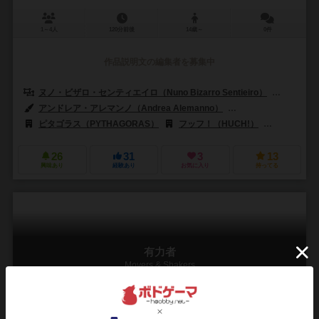
1～4人
120分前後
14歳～
0件
作品説明文の編集者を募集中
ヌノ・ビザロ・センティエイロ（Nuno Bizarro Sentieiro）
パウロ・ソ
アンドレア・アレマンノ（Andrea Alemanno）
ジェームズ・チャーチル（
ピタゴラス（PYTHAGORAS）
フッフ！（HUCH!）
メイフェア 
26
31
3
13
興味あり
経験あり
お気に入り
持ってる
有力者
Movers & Shakers