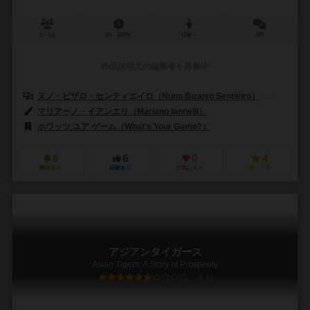
2～4人
60～120分
12歳～
0件
作品説明文の編集者を募集中
ヌノ・ビザロ・センティエイロ（Nuno Bizarro Sentieiro）
パウロ・ソ
マリアーノ・イアンエリ（Mariano Iannelli）
ホワッツ ユア ゲーム（What's Your Game?）
6
6
0
4
興味あり
経験あり
お気に入り
持ってる
アジアンタイガース
Asian Tigers: A Story of Prosperity
6.1