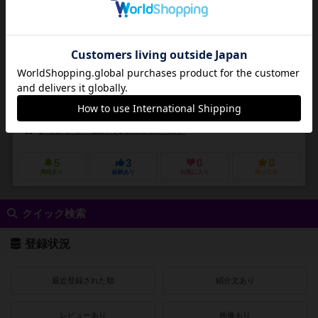
1～4人
60～120分
14歳～
0件
マスタープリントシリーズ２９番！
19世紀ベンガルを舞台に鉄道王としてプレイします。 貨物輸送、契約
履行、利益の賢明な投資を競い合いましょう。 2つの戦略ラウンドで、
自軍とライバルの列車を使い分け、ベ...
ヌノ・ビザロ・センティエイロ（Nuno Bizarro Sentieiro）
パウロ・ソ
アンドレアス・レッシュ（Andreas Resch）
クインド ゲームズ（Quined Games）
5
3
0
0
興味あり
経験あり
お気に入り
持ってる
クイック検索
登録状況
最近登録された順
紹介文あり
レビューあり
画像あり