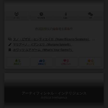
2～4人
90分前後
12歳～
0件
作品説明文の編集者を募集中
ヌノ・ビザロ・センティエイロ（Nuno Bizarro Sentieiro）
パウロ・ソ
マリアーノ・イアンエリ（Mariano Iannelli）
ホワッツ ユア ゲーム（What's Your Game?）
5
0
0
0
興味あり
経験あり
お気に入り
持ってる
アーティフィシャル・インテリジェンス
Artificial Intelligence