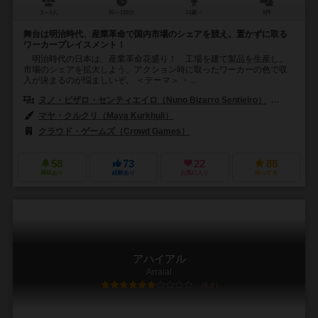
1～4人
60～120分
14歳～
6件
舞台は明治時代、産業革命で国内市場のシェアを競え。置かずに取る
ワーカープレイスメント！
明治時代の日本は、産業革命花盛り！ 工場を建て製品を生産し、
市場のシェアを拡大しよう。アクション時に取ったワーカーの色で収
入が決まるのが悩ましいぞ。 ＜テーマ＞ ・...
ヌノ・ビザロ・センティエイロ（Nuno Bizarro Sentieiro）
パウロ・ソ
マヤ・クルクリ（Maya Kurkhuli）
クラウド・ゲームズ（Crowd Games）
58
73
22
88
興味あり
経験あり
お気に入り
持ってる
アハイアル
Arraial
6.0