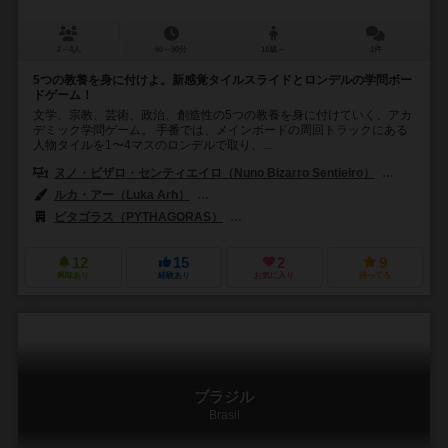
2～4人
60～90分
10歳～
1件
5つの教養を身に付けよ。新感覚タイルスライドとロンデルの学問ボー
ドゲーム！
文学、宗教、芸術、政治、創造性の5つの教養を身に付けていく、アカ
デミック学問ゲーム。 手番では、メインボードの周回トラックにある
人物タイルを1〜4マスのロンデルで取り、...
ヌノ・ビザロ・センティエイロ（Nuno Bizarro Sentieiro）
パウロ・ソ
ルカ・アー（Luka Arh）
ロイック・ビリア（Loïc Billiau）
セバ
ピタゴラス（PYTHAGORAS）
クインド ゲームズ（Quined Game
12
15
2
9
興味あり
経験あり
お気に入り
持ってる
ブラジル
Brasil