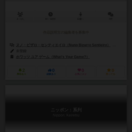
2～4人
60～120分
12歳～
0件
作品説明文の編集者を募集中
ヌノ・ビザロ・センティエイロ（Nuno Bizarro Sentieiro）
パウロ・ソ
未登録
ホワッツ ユア ゲーム（What's Your Game?）
2
0
0
0
興味あり
経験あり
お気に入り
持ってる
ニッポン：系列
Nippon: Keiretsu