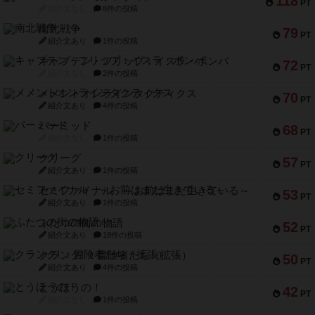
118
PT
紹介文なし
8件の投稿
南北戦争
79
PT
紹介文あり
1件の投稿
キャプテン・フリップ：イスラ・ボンバ
72
PT
紹介文なし
2件の投稿
メメントオンラインタクティクス
70
PT
紹介文あり
4件の投稿
パーミッド
68
PT
紹介文なし
1件の投稿
クリーグ
57
PT
紹介文あり
1件の投稿
セミファイナル ～お前はまだ生きている～
53
PT
紹介文あり
1件の投稿
ふたつの街の物語
52
PT
紹介文あり
18件の投稿
クランク! ：冒険者たち（拡張）
50
PT
紹介文あり
4件の投稿
とうほうの！
42
PT
紹介文なし
1件の投稿