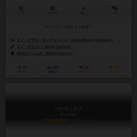
1～4人
30分前後
8歳～
4件
作品説明文の編集者を募集中
ヌノ・ビザロ・センティエイロ（Nuno Bizarro Sentieiro）
パウロ・ソ
ヌノ・サライバ（Nuno Saraiva）
MEBOゲームズ（MEBO Games）
パンダザウルス ゲームズ（Pandas
45
195
26
107
興味あり
経験あり
お気に入り
持ってる
パナマックス
Panamax
6.0