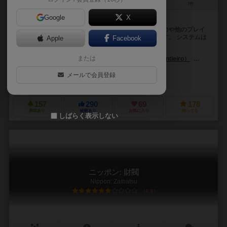
2～4人
60～120分
12歳～
7件
Google
X
並んだワーカー手元に取れば、文明開化の音がする
ニッポン：明治維新は明治時代の財閥となって外国勢力や他のプレイ
ヤーを押しのけて日本の発展に貢献していくゲームです。 システムは
Apple
Facebook
ワーカープレースメントですが、このゲームの...
または
ヌノ・ビザロ・センティエイロ（Nuno Bizarro Sentieiro）
パウロ・ソ
マリアーノ・イアンエリ（Mariano Iannelli）
メールで会員登録
ホワッツ ユア ゲーム（What's Your Game?）
アスモデ（Asmode
157
290
69
178
興味あり
経験あり
お気に入り
持ってる
しばらく表示しない
ニッポン: 財閥
Nippon: Zaibatsu
6.8