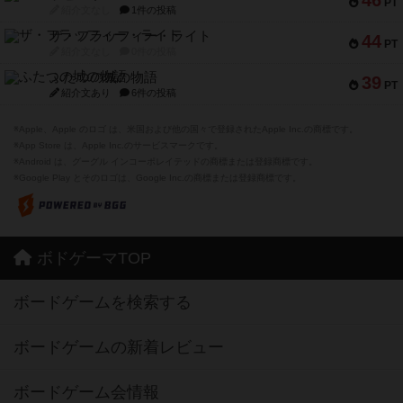
PT
紹介文なし
1件の投稿
ザ・フラッフィー・ライト
44
PT
紹介文なし
0件の投稿
ふたつの城の物語
39
PT
紹介文あり
6件の投稿
※Apple、Apple のロゴ は、米国および他の国々で登録されたApple Inc.の商標です。
※App Store は、Apple Inc.のサービスマークです。
※Android は、グーグル インコーポレイテッドの商標または登録商標です。
※Google Play とそのロゴは、Google Inc.の商標または登録商標です。
ボドゲーマTOP
ボードゲームを検索する
ボードゲームの新着レビュー
ボードゲーム会情報