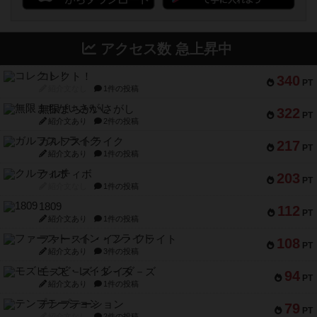
アクセス数 急上昇中
コレクト！
340
PT
紹介文なし
1件の投稿
無限まちがいさがし
322
PT
紹介文あり
2件の投稿
ガルフストライク
217
PT
紹介文あり
1件の投稿
クルティボ
203
PT
紹介文なし
1件の投稿
1809
112
PT
紹介文あり
1件の投稿
ファースト・イン・フライト
108
PT
紹介文あり
3件の投稿
モズビ－ズ・レイダ－ズ
94
PT
紹介文あり
1件の投稿
テンプテーション
79
PT
紹介文なし
2件の投稿