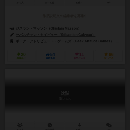
2～7人
30～60分
10歳～
0件
作品説明文の編集者を募集中
ジスラン・マッソン（Ghislain Masson）
セバスチャン・カイビュー（Sébastien Caiveau）
ギーク・アトリビュート・ゲームズ（Geek Attitude Games）
コラク
20
54
11
86
興味あり
経験あり
お気に入り
持ってる
沈黙
Silencio
2～4人
15分前後
10歳～
3件