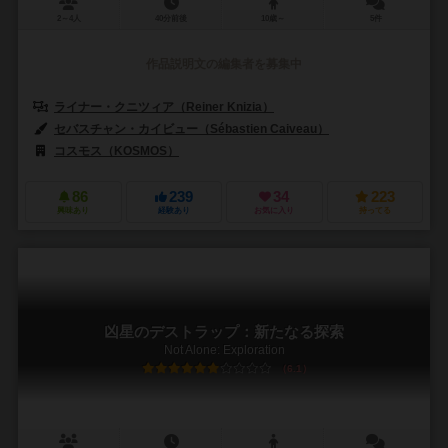
2～4人
40分前後
10歳～
5件
作品説明文の編集者を募集中
ライナー・クニツィア（Reiner Knizia）
セバスチャン・カイビュー（Sébastien Caiveau）
コスモス（KOSMOS）
86
239
34
223
興味あり
経験あり
お気に入り
持ってる
凶星のデストラップ：新たなる探索
Not Alone: Exploration
6.1