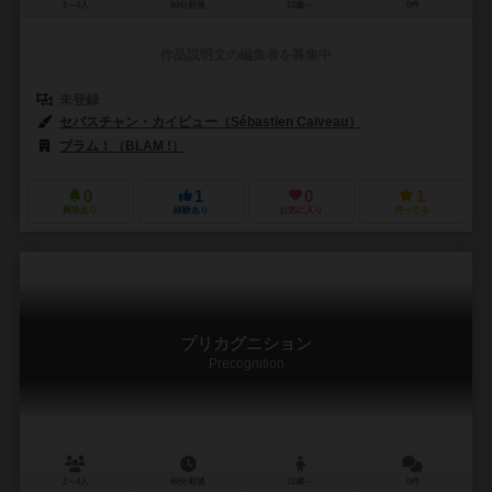
2～4人
60分前後
12歳～
0件
作品説明文の編集者を募集中
未登録
セバスチャン・カイビュー（Sébastien Caiveau）
ブラム！（BLAM !）
0
1
0
1
興味あり
経験あり
お気に入り
持ってる
プリカグニション
Precognition
2～4人
60分前後
12歳～
0件