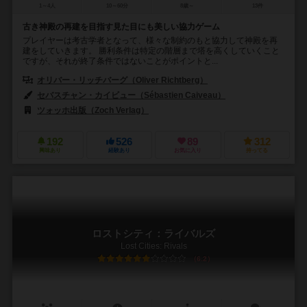
1～4人
10～60分
8歳～
13件
古き神殿の再建を目指す見た目にも美しい協力ゲーム
プレイヤーは考古学者となって、様々な制約のもと協力して神殿を再
建をしていきます。 勝利条件は特定の階層まで塔を高くしていくこと
ですが、それが終了条件ではないことがポイントと...
オリバー・リッチバーグ（Oliver Richtberg）
セバスチャン・カイビュー（Sébastien Caiveau）
ツォッホ出版（Zoch Verlag）
192
526
89
312
興味あり
経験あり
お気に入り
持ってる
ロストシティ：ライバルズ
Lost Cities: Rivals
6.2