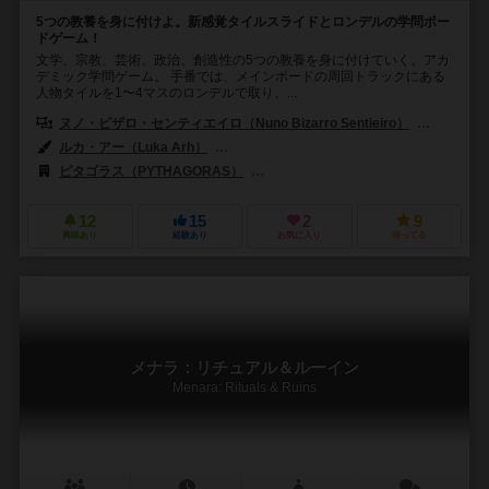
5つの教養を身に付けよ。新感覚タイルスライドとロンデルの学問ボー
ドゲーム！
文学、宗教、芸術、政治、創造性の5つの教養を身に付けていく、アカ
デミック学問ゲーム。 手番では、メインボードの周回トラックにある
人物タイルを1〜4マスのロンデルで取り、...
ヌノ・ビザロ・センティエイロ（Nuno Bizarro Sentieiro）
パウロ・ソ
ルカ・アー（Luka Arh）
ロイック・ビリア（Loïc Billiau）
セバ
ピタゴラス（PYTHAGORAS）
クインド ゲームズ（Quined Game
12
15
2
9
興味あり
経験あり
お気に入り
持ってる
メナラ：リチュアル＆ルーイン
Menara: Rituals & Ruins