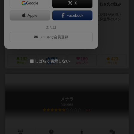
Google
X
クリーチャーが闊歩する恐るべき惑星で救助を待て！ 行き先の読み
合いが熱い非対称ゲーム
舞台は人類が地球を棄てた後の25世紀。何故か公式には記録が抹消さ
Apple
Facebook
れていたとある惑星の調査中、不時着を余儀なくされた探査隊のメン
バーがその惑星の力を借りて襲い来るクリーチャーの...
または
ジスラン・マッソン（Ghislain Masson）
メールで会員登録
セバスチャン・カイビュー（Sébastien Caiveau）
コラクス ゲームズ（Corax Games）
ゲームファクトリーパブリッシング（G
192
853
189
423
しばらく表示しない
興味あり
経験あり
お気に入り
持ってる
メナラ
Menara
6.1