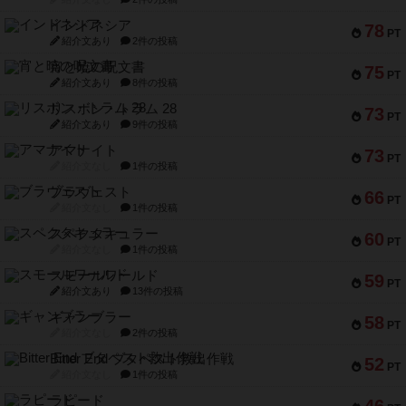
インドネシア
78
PT
紹介文あり
2件の投稿
宵と暁の呪文書
75
PT
紹介文あり
8件の投稿
リスボン・トラム 28
73
PT
紹介文あり
9件の投稿
アマナイト
73
PT
紹介文なし
1件の投稿
ブラヴェスト
66
PT
紹介文なし
1件の投稿
スペクタキュラー
60
PT
紹介文なし
1件の投稿
スモールワールド
59
PT
紹介文あり
13件の投稿
ギャンブラー
58
PT
紹介文なし
2件の投稿
Bitter End ブタペスト救出作戦
52
PT
紹介文なし
1件の投稿
ラピード
46