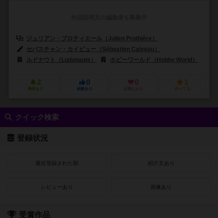
作品説明文の編集者を募集中
ジュリアン・プロティエール（Julien Prothière）
セバスチャン・カイビュー（Sébastien Caiveau）
ルドナウト（Ludonaute）
ホビーワールド（Hobby World）
2
0
0
1
興味あり
経験あり
お気に入り
持ってる
クイック検索
登録状況
最近登録された順
紹介文あり
レビューあり
画像あり
受賞作品