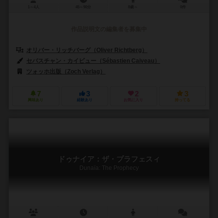
1～4人
45～90分
8歳～
0件
作品説明文の編集者を募集中
オリバー・リッチバーグ（Oliver Richtberg）
セバスチャン・カイビュー（Sébastien Caiveau）
ツォッホ出版（Zoch Verlag）
7
3
2
3
興味あり
経験あり
お気に入り
持ってる
ドゥナイア：ザ・プラフェスィ
Dunaïa: The Prophecy