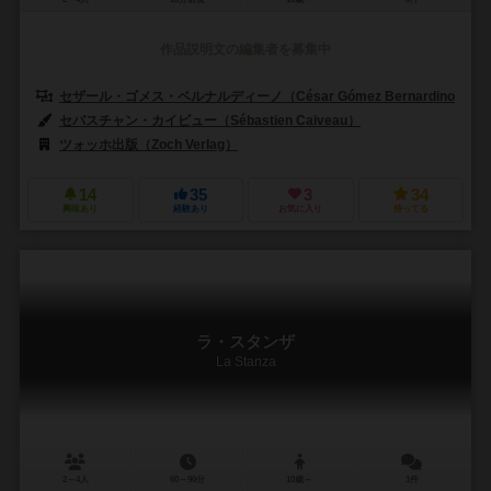
作品説明文の編集者を募集中
セザール・ゴメス・ベルナルディーノ（César Gómez Bernardino）
セバスチャン・カイビュー（Sébastien Caiveau）
ツォッホ出版（Zoch Verlag）
14
35
3
34
興味あり
経験あり
お気に入り
持ってる
ラ・スタンザ
La Stanza
2～4人
60～90分
10歳～
1件