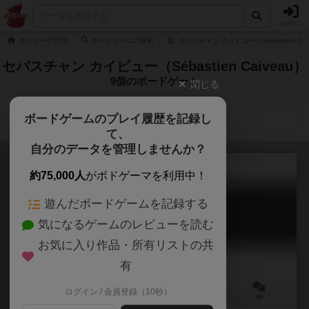
ログイン
ボドゲーマTOP
ボードゲームの検索
セバスチャン カイビュー（Sébastien Ca
セバスチャン カイビュー（Sébastien Caiveau）
9個のボードゲーム
閉じる
ボードゲームのプレイ履歴を記録し
検索メニュー
て、
自分のデータを管理しませんか？
約75,000人
がボドゲーマを利用中！
遊んだボードゲームを記録する
凶星のデストラップ
気になるゲームのレビューを読む
NOT ALONE
6.2
お気に入り作品・所有リストの共
有
ログイン / 会員登録（10秒）
2～7人
30～45分
10歳～
8件