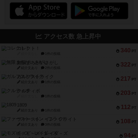
アクセス数 急上昇中
コレクト！
340
PT
紹介文なし
1件の投稿
無限まちがいさがし
322
PT
紹介文あり
2件の投稿
ガルフストライク
217
PT
紹介文あり
1件の投稿
クルティボ
203
PT
紹介文なし
1件の投稿
1809
112
PT
紹介文あり
1件の投稿
ファースト・イン・フライト
108
PT
紹介文あり
3件の投稿
モズビ－ズ・レイダ－ズ
94
PT