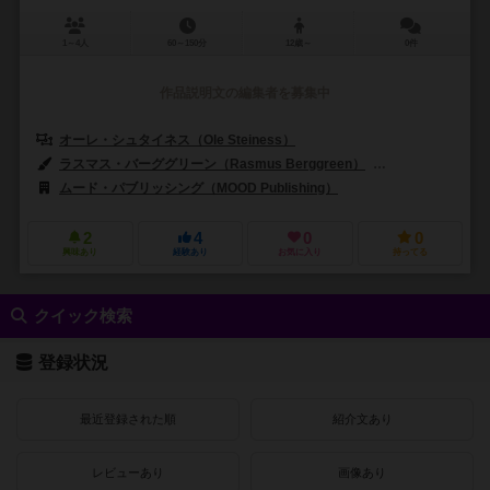
1～4人
60～150分
12歳～
0件
作品説明文の編集者を募集中
オーレ・シュタイネス（Ole Steiness）
ラスマス・バーググリーン（Rasmus Berggreen）
ジェイコブ・モラー
ムード・パブリッシング（MOOD Publishing）
2
4
0
0
興味あり
経験あり
お気に入り
持ってる
クイック検索
登録状況
最近登録された順
紹介文あり
レビューあり
画像あり