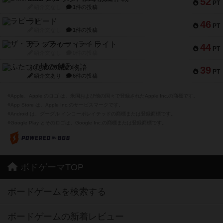
52
PT
紹介文なし
1件の投稿
ラピード
46
PT
紹介文なし
1件の投稿
ザ・フラッフィー・ライト
44
PT
紹介文なし
0件の投稿
ふたつの城の物語
39
PT
紹介文あり
6件の投稿
※Apple、Apple のロゴ は、米国および他の国々で登録されたApple Inc.の商標です。
※App Store は、Apple Inc.のサービスマークです。
※Android は、グーグル インコーポレイテッドの商標または登録商標です。
※Google Play とそのロゴは、Google Inc.の商標または登録商標です。
ボドゲーマTOP
ボードゲームを検索する
ボードゲームの新着レビュー