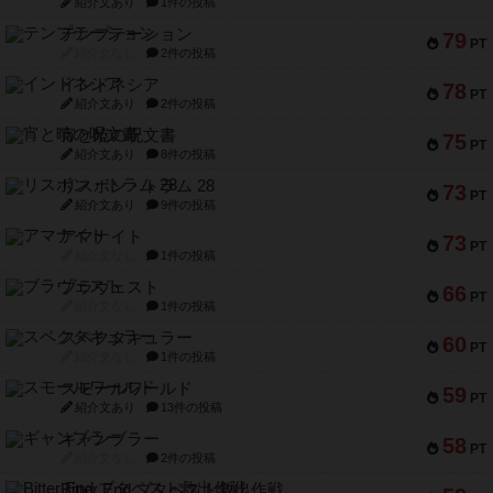
紹介文あり
1件の投稿
テンプテーション
79
PT
紹介文なし
2件の投稿
インドネシア
78
PT
紹介文あり
2件の投稿
宵と暁の呪文書
75
PT
紹介文あり
8件の投稿
リスボン・トラム 28
73
PT
紹介文あり
9件の投稿
アマナイト
73
PT
紹介文なし
1件の投稿
ブラヴェスト
66
PT
紹介文なし
1件の投稿
スペクタキュラー
60
PT
紹介文なし
1件の投稿
スモールワールド
59
PT
紹介文あり
13件の投稿
ギャンブラー
58
PT
紹介文なし
2件の投稿
Bitter End ブタペスト救出作戦