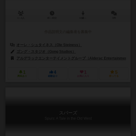
1～4人
45～60分
14歳～
0件
作品説明文の編集者を募集中
オーレ・シュタイネス（Ole Steiness）
ゴング・スタジオ（Gong Studios）
アルデラックエンターテイメントグループ（Alderac Entertainment Gro
1
4
1
5
興味あり
経験あり
お気に入り
持ってる
スパーズ
Spurs: A Tale in the Old West