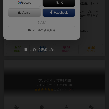
Google
X
トロルやゾンビから村を守り、海を渡ってモンスターを退治、ミッド
ガルドの覇者となれ！
バイキングをテーマにしたミドル級の労働者配置ゲームで、プレイヤ
Apple
Facebook
ーは、トロル、ドラウグ、その他の神話上の北欧の脅威から守るため
に、困惑したバイキングの港町に旅行したバイキングの...
または
オーレ・シュタイネス（Ole Steiness）
メールで会員登録
ビクター・ペレス・コルベッラ（Víctor Pérez Corbella）
チャハゲームズ（Czacha Games）
グレイフォックスゲームズ（Grey 
29
83
26
40
しばらく表示しない
興味あり
経験あり
お気に入り
持ってる
アルタイ：文明の曙
Altay: Dawn of Civilization
6.3