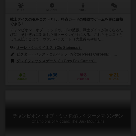
2～5人
60～120分
10歳～
0件
戦士ダイスの魂をコストとし、得点カードの獲得でゲームを更に白熱
できる！
チャンピオン・オブ・ミッドガルドの拡張。戦士ダイスが無くなるた
びに、それぞれに対応した魂トークンが手に入る。これらをコストと
して支払うことで、ヴァルハラカード（大量得点や新た...
オーレ・シュタイネス（Ole Steiness）
ビクター・ペレス・コルベッラ（Víctor Pérez Corbella）
アンドレ・
グレイフォックスゲームズ（Grey Fox Games）
2
36
8
21
興味あり
経験あり
お気に入り
持ってる
チャンピオン・オブ・ミッドガルド ダークマウンテン
Champions of Midgard: The Dark Mountains