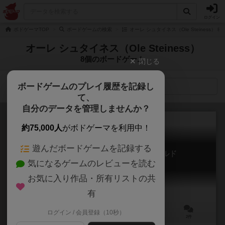
ログイン
ボドゲーマTOP
ボードゲームの検索
オーレ シュタイネス（Ole Steiness）
オーレ シュタイネス（Ole Steiness）
8個のボードゲーム
閉じる
ボードゲームのプレイ履歴を記録し
検索メニュー
て、
自分のデータを管理しませんか？
約75,000人
がボドゲーマを利用中！
遊んだボードゲームを記録する
チャンピオンズ・オブ・ミッドガルド
気になるゲームのレビューを読む
Champions of Midgard
6.1
お気に入り作品・所有リストの共
有
ログイン / 会員登録（10秒）
2～4人
60～90分
10歳～
2件