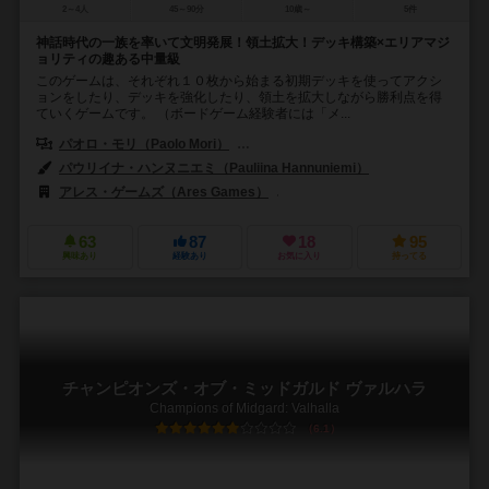
2～4人
45～90分
10歳～
5件
神話時代の一族を率いて文明発展！領土拡大！デッキ構築×エリアマジ
ョリティの趣ある中量級
このゲームは、それぞれ１０枚から始まる初期デッキを使ってアクシ
ョンをしたり、デッキを強化したり、領土を拡大しながら勝利点を得
ていくゲームです。 （ボードゲーム経験者には「メ...
パオロ・モリ（Paolo Mori）
オーレ・シュタイネス（Ole Steiness
パウリイナ・ハンヌニエミ（Pauliina Hannuniemi）
アレス・ゲームズ（Ares Games）
ガガゲームズ（GaGa Games）
63
87
18
95
興味あり
経験あり
お気に入り
持ってる
チャンピオンズ・オブ・ミッドガルド ヴァルハラ
Champions of Midgard: Valhalla
6.1