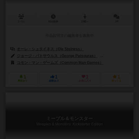
1～6人
90分前後
13歳～
1件
作品説明文の編集者を募集中
オーレ・シュタイネス（Ole Steiness）
ジョージ・パトサウルス（George Patsouras）
マルコ・プリモ（Mar
コモン・マン・ゲームズ（Common Man Games）
1
1
1
1
興味あり
経験あり
お気に入り
持ってる
ミープル＆モンスター
Meeples & Monsters: Kickstarter Edition