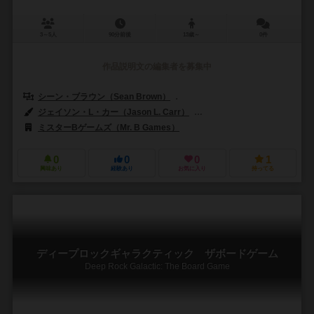
3～5人
90分前後
13歳～
0件
作品説明文の編集者を募集中
シーン・ブラウン（Sean Brown）
オーレ・シュタイネス（Ole Stei
ジェイソン・L・カー（Jason L. Carr）
ジノ・ダキル（Gino D'Achi
ミスターBゲームズ（Mr. B Games）
0
0
0
1
興味あり
経験あり
お気に入り
持ってる
ディープロックギャラクティック ザボードゲーム
Deep Rock Galactic: The Board Game