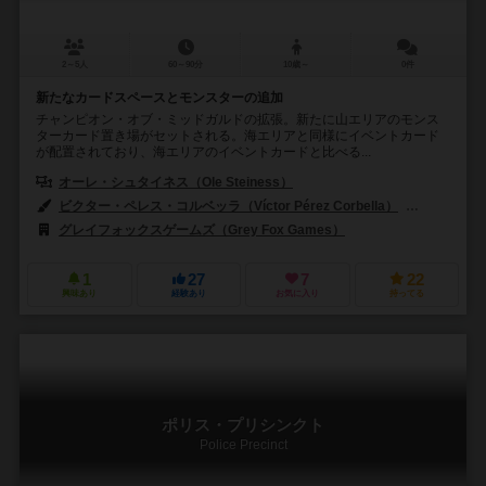
2～5人
60～90分
10歳～
0件
新たなカードスペースとモンスターの追加
チャンピオン・オブ・ミッドガルドの拡張。新たに山エリアのモンス
ターカード置き場がセットされる。海エリアと同様にイベントカード
が配置されており、海エリアのイベントカードと比べる...
オーレ・シュタイネス（Ole Steiness）
ビクター・ペレス・コルベッラ（Víctor Pérez Corbella）
アンドレ・
グレイフォックスゲームズ（Grey Fox Games）
1
27
7
22
興味あり
経験あり
お気に入り
持ってる
ポリス・プリシンクト
Police Precinct