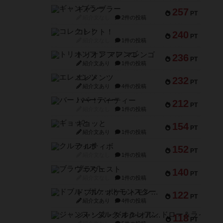
ギャンブラー
257
PT
紹介文なし
2件の投稿
コレクト！
240
PT
紹介文なし
1件の投稿
トリオンフ ア マレンゴ
236
PT
紹介文あり
1件の投稿
エレメンツ
232
PT
紹介文あり
4件の投稿
バー！パーティー
212
PT
紹介文なし
1件の投稿
ギョッと
154
PT
紹介文あり
1件の投稿
クルティボ
152
PT
紹介文なし
1件の投稿
ブラヴェスト
140
PT
紹介文なし
1件の投稿
ドブル：ポケットモンスター
122
PT
紹介文あり
4件の投稿
ジャンヌ・ダルク-オルレアン ドロー＆ライト
118
PT