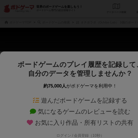
世界のボードゲームを楽しもう！
ボードゲーム専門の総合情報サイト
データベース
検
ボドゲーマTOP
ボードゲームの検索
オチボラボ（Ochibo Lab） 3個のボー
ボードゲームのプレイ履歴を記録して
さくさく表示
じっくり表示
自分のデータを管理しませんか？
商品名、商品説明文、デザイナー名、テーマ名、メカニクス名を対象にフリー
ゲームデザイナー名を指定して
フリーワード
ゲームデザイナー
約75,000人
がボドゲーマを利用中！
遊んだボードゲームを記録する
対象年齢を指定します。
世界観や登場人
対象年齢
テーマ/フレー
気になるゲームのレビューを読む
お気に入り作品・所有リストの共有
ログイン / 会員登録（10秒）