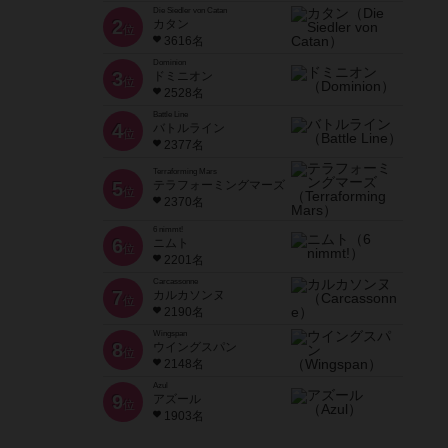
Die Siedler von Catan
2
カタン
位
3616名
Dominion
3
ドミニオン
位
2528名
Battle Line
4
バトルライン
位
2377名
Terraforming Mars
5
テラフォーミングマーズ
位
2370名
6 nimmt!
6
ニムト
位
2201名
Carcassonne
7
カルカソンヌ
位
2190名
Wingspan
8
ウイングスパン
位
2148名
Azul
9
アズール
位
1903名