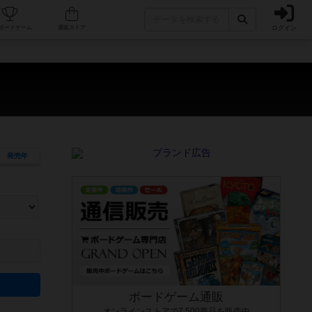
ログイン
カフェ/店舗
人気ボードゲーム
通販ストア
発売年
ます。マニュアルを読む時間や参加者へのルール説明時間は含まれていないため、初めて遊
できるよう、中世ファンタジー・クッキング・海賊同士の対決など、ゲームコンセプトを絞
にボードゲームに慣れている方向けの絞込機能です。例えば「ダイスロール」はランダム値
ボードゲーム通販
オンラインストアで7,500商品を販売中