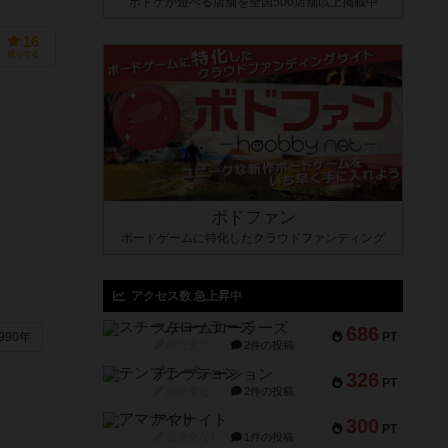
ボドゲが遊べる店舗を全国500店舗以上掲載中
16
持ってる
ボドファン
ボードゲームに特化したクラウドファンディング
アクセス数 急上昇中
スチームローラーズ
686
PT
990年
紹介文なし
2件の投稿
テンプテーション
326
PT
紹介文なし
2件の投稿
アマナイト
300
PT
紹介文なし
1件の投稿