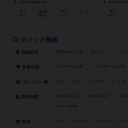
オチボラボ（Ochibo Lab）
オチボラボ（Ochib
7
16
4
19
0
興味あり
経験あり
お気に入り
持ってる
興味あり
クイック検索
最近登録された順
紹介文あり
レビュ
登録状況
ドイツゲーム大賞
ドイツ年間ゲーム大賞
受賞作品
1人用
2人用
3～4人用
4～8人用
プレイヤー数
2021〜2022年
2019〜2020年
2016
発売時期
1950〜1980年
ライナー・クニツィア
クラウス・トイバ
作者