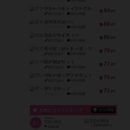
紹介文なし
5件の投稿
ファースト・イン・フライト
94
PT
紹介文あり
3件の投稿
ダイススローン
88
PT
紹介文なし
1件の投稿
ガルフストライク
80
PT
紹介文あり
1件の投稿
モズビ－ズ・レイダ－ズ
79
PT
紹介文あり
1件の投稿
リー対グラント
77
PT
紹介文あり
1件の投稿
ブレーキング・アウェイ
75
PT
紹介文あり
4件の投稿
ザ・フラッド
71
PT
紹介文なし
1件の投稿
お気に入りランキング
トップ50
Splendor
1
宝石の煌き
位
4040名