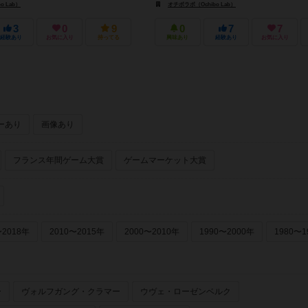
o Lab）
オチボラボ（Ochibo Lab）
3
0
9
0
7
7
経験あり
お気に入り
持ってる
興味あり
経験あり
お気に入り
ーあり
画像あり
フランス年間ゲーム大賞
ゲームマーケット大賞
〜2018年
2010〜2015年
2000〜2010年
1990〜2000年
1980〜1
ー
ヴォルフガング・クラマー
ウヴェ・ローゼンベルク