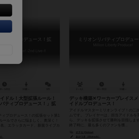
バティプロデュース！拡
ミリオンリバティプロデュー
ドライブ!!
Million Liberty Produce!
Liberty Produce! -2nd Live-!!
80～120分
10歳～
0件
2～4人
60～90分
10歳～
イドル！大型拡張ルール！
デッキ構築✕ワーカープレイスメ
バティプロデュース！」拡
イドルプロデュース！
アイドルマスターミリオンライブ！の二
ムです。 プレイヤーは、担当アイドルを
ティプロデュース！の拡張セット第1
ら、デッキを拡張させて勝利を目指します
加ルールでさらに悩ましく、奥深く！
終了時に、最も多くのファンを獲...
7名、エラッタカード、新規ライブカ
オチセ (Ochise)
i）
あかつき（Akatsuki）