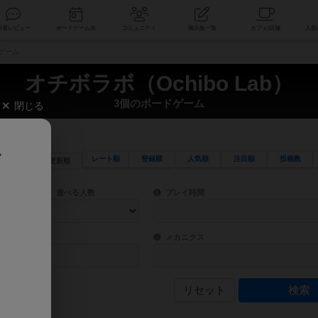
索
新着レビュー
ボードゲーム会
コミュニティ
掲示板一覧
ドゲーム
オチボラボ（Ochibo Lab）
3個のボードゲーム
閉じる
、
レート順
登録順
人気順
注目順
投稿数
更新順
ワード検索ができます。
検索できます。
プレイ対象人数に含まれるボードゲームを指定します。
目安となる所要時間を指定することができ
遊べる人数
プレイ時間
物などモチーフ・ストーリーを指定することができます。直感的にゲームシステムを理解
ゲーム性を構成するコアシステムです。主
バー
メカニクス
リセット