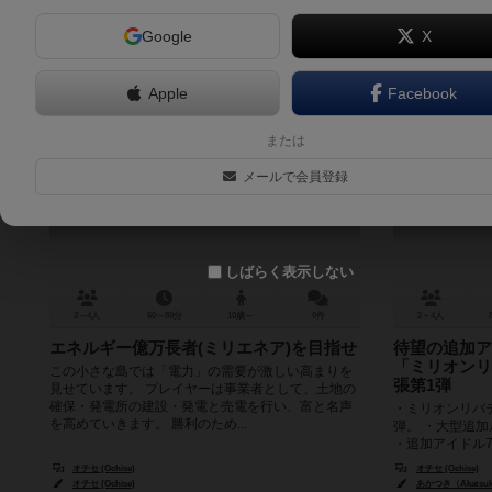
Google
X
Apple
Facebook
ミリエネア-電力覇権-
ミリオンリ
または
MILLIENEA
張 セカン
メールで会員登録
Million 
しばらく表示しない
2～4人
60～80分
10歳～
0件
2～4人
エネルギー億万長者(ミリエネア)を目指せ
待望の追加ア
「ミリオンリ
この小さな島では「電力」の需要が激しい高まりを
張第1弾
見せています。 プレイヤーは事業者として、土地の
確保・発電所の建設・発電と売電を行い、富と名声
・ミリオンリバ
を高めていきます。 勝利のため...
弾。 ・大型追
・追加アイドル
ードも収録。
オチセ (Ochise)
オチセ (Ochise)
オチセ (Ochise)
あかつき（Akatsuk