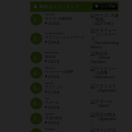
興味ありランキング
トップ50
SCYTHE
1
サイズ -大鎌戦役-
位
2415名
Terraforming Mars
2
テラフォーミングマーズ
位
2394名
Stone Garden
3
枯山水
位
2281名
Viticulture
4
ワイナリーの四季
位
2272名
Agricola
5
アグリコラ
位
2119名
Azul
6
アズール
位
2035名
Splendor
7
宝石の煌き
位
2028名
Wingspan