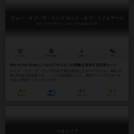
ウォー・オブ・ザ・リング ロード・オブ・ミドルアース
War of the Ring: Lords of Middle-earth
2～4人
180分前後
13歳～
1件
War of the Ringsにバルログやエルフの指輪を追加する拡張セット
ロード・オブ・ザ・リングの全行程を再現したボードゲーム、War of
the Ringの拡張版です。 この拡張版により、基本ゲームではカード
のみの登場だったバルログが...
3
1
1
5
興味あり
経験あり
お気に入り
持ってる
ベネツィア