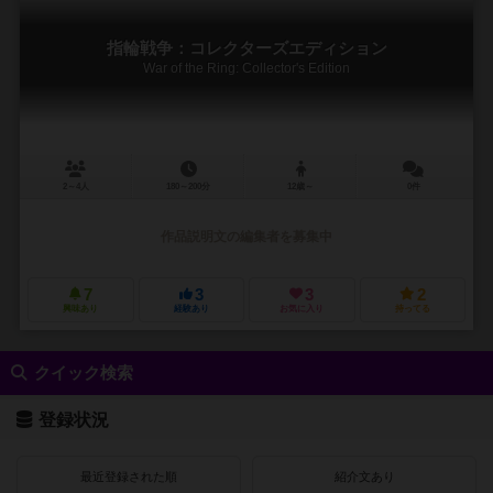
指輪戦争：コレクターズエディション
War of the Ring: Collector's Edition
2～4人
180～200分
12歳～
0件
作品説明文の編集者を募集中
7
3
3
2
興味あり
経験あり
お気に入り
持ってる
クイック検索
登録状況
最近登録された順
紹介文あり