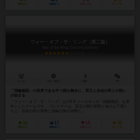
3
0
0
0
興味あり
経験あり
お気に入り
持ってる
ウォー・オブ・ザ・リング（第二版）
War of the Ring (Second Edition)
6.1
2～4人
150～180分
13歳～
2件
「指輪物語」の世界である中つ国を舞台に、冥王と自由の民との戦い
が始まる
「ウォー・オブ・ザ・リング」はJ.R.R.トールキンの「指輪物語」を原
作としたゲームです。 プレイヤーは、冥王の闇の軍勢と強大な下僕た
ちに、自由の民の軍勢と指輪の旅の仲間た...
31
17
15
40
興味あり
経験あり
お気に入り
持ってる