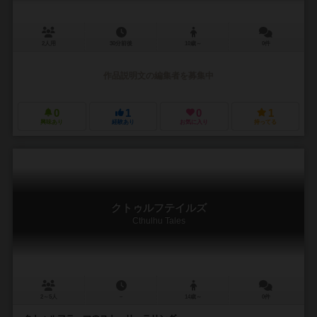
2人用
30分前後
10歳～
0件
作品説明文の編集者を募集中
0
1
0
1
興味あり
経験あり
お気に入り
持ってる
クトゥルフテイルズ
Cthulhu Tales
2～5人
－
14歳～
0件