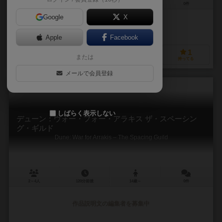
2～4人
120分前後
14歳～
0件
Google
X
作品説明文の編集者を募集中
Apple
Facebook
2
0
0
1
または
興味あり
経験あり
お気に入り
持ってる
メールで会員登録
しばらく表示しない
デューン：ウォー・フォー・アラキス ザ・スペーシン
グ・ギルド
Dune: War for Arrakis – The Spacing Guild
2～4人
120分前後
14歳～
0件
作品説明文の編集者を募集中