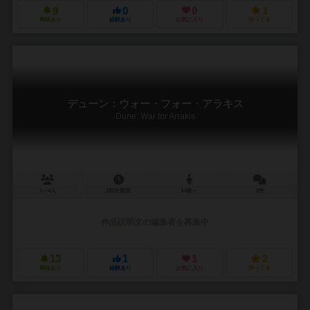
9
0
0
1
興味あり
経験あり
お気に入り
持ってる
デューン：ウォー・フォー・アラキス
Dune: War for Arrakis
1～4人
120分前後
14歳～
0件
作品説明文の編集者を募集中
13
1
1
2
興味あり
経験あり
お気に入り
持ってる