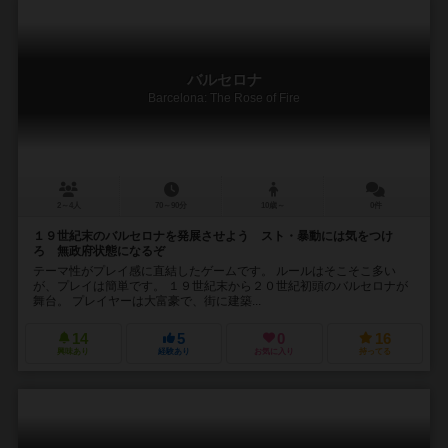
バルセロナ
Barcelona: The Rose of Fire
2～4人
70～90分
10歳～
0件
１９世紀末のバルセロナを発展させよう スト・暴動には気をつけ
ろ 無政府状態になるぞ
テーマ性がプレイ感に直結したゲームです。 ルールはそこそこ多い
が、プレイは簡単です。 １９世紀末から２０世紀初頭のバルセロナが
舞台。 プレイヤーは大富豪で、街に建築...
14
5
0
16
興味あり
経験あり
お気に入り
持ってる