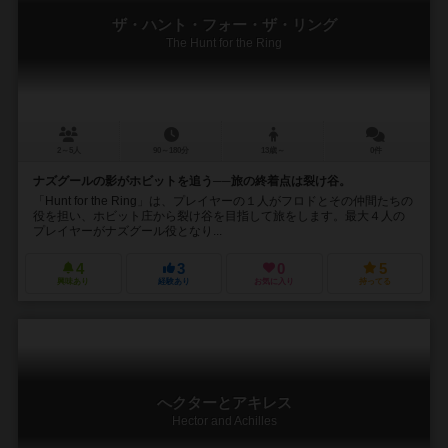
ザ・ハント・フォー・ザ・リング
The Hunt for the Ring
2～5人
90～180分
13歳～
0件
ナズグールの影がホビットを追う──旅の終着点は裂け谷。
「Hunt for the Ring」は、プレイヤーの１人がフロドとその仲間たちの
役を担い、ホビット庄から裂け谷を目指して旅をします。最大４人の
プレイヤーがナズグール役となり...
4
3
0
5
興味あり
経験あり
お気に入り
持ってる
へクターとアキレス
Hector and Achilles