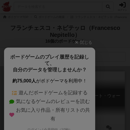
ログイン
ボドゲーマTOP
ボードゲームの検索
フランチェスコ・ネピテッロ（Francesco N
フランチェスコ・ネピテッロ（Francesco
Nepitello）
16個のボードゲーム
閉じる
ボードゲームのプレイ履歴を記録し
検索メニュー
て、
自分のデータを管理しませんか？
約75,000人
がボドゲーマを利用中！
遊んだボードゲームを記録する
デューン：ウォー・フォー・アラキス デザート・ウォー
気になるゲームのレビューを読む
Dune: War for Arrakis – Desert War
お気に入り作品・所有リストの共
有
ログイン / 会員登録（10秒）