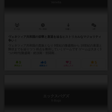
Venetia
2～4人
75～90分
12歳～
1件
ヴェネツィア共和国の栄華と衰退を辿るヒストリカルなマジョリティ
争い！
ヴェネツィア共和国の貴族となり 9世紀の隆盛期から 18世紀の衰退と
降伏までを辿りつつ 得点を獲得していくゲームです ゲームは大きく3
つの時代(隆盛期・絶頂期・苦闘期...
9
6
2
5
興味あり
経験あり
お気に入り
持ってる
エックスバグズ
X-Bugs