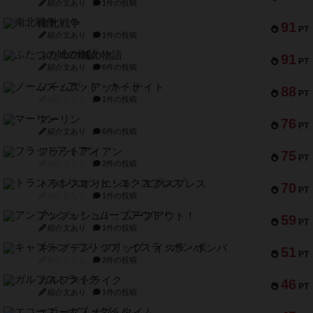
紹介文あり
1件の投稿
南北戦争
91
PT
紹介文あり
1件の投稿
ふたつの城の物語
91
PT
紹介文あり
6件の投稿
ノームズ・アット・ナイト
88
PT
紹介文なし
1件の投稿
マーリン
76
PT
紹介文あり
6件の投稿
フラットアイアン
75
PT
紹介文なし
2件の投稿
トランスオリエント・エクスプレス
70
PT
紹介文なし
1件の投稿
アンブッシュ！：ムーブアウト！
59
PT
紹介文あり
1件の投稿
キャプテン・フリップ：イスラ・ボンバ
51
PT
紹介文なし
2件の投稿
ガルフストライク
46
PT
紹介文あり
1件の投稿
エコーズ・オブ・タイム