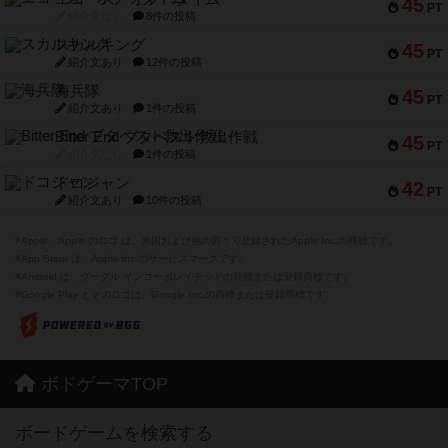
45
PT
紹介文なし
8件の投稿
スカルキング
45
PT
紹介文あり
12件の投稿
海兵隊
45
PT
紹介文あり
1件の投稿
Bitter End ブタペスト救出作戦
45
PT
紹介文なし
1件の投稿
ドコジャン
42
PT
紹介文あり
10件の投稿
※Apple、Apple のロゴ は、米国および他の国々で登録されたApple Inc.の商標です。
※App Store は、Apple Inc.のサービスマークです。
※Android は、グーグル インコーポレイテッドの商標または登録商標です。
※Google Play とそのロゴは、Google Inc.の商標または登録商標です。
ボドゲーマTOP
ボードゲームを検索する