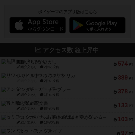
ボドゲーマのアプリ版はこちら
アクセス数 急上昇中
無限まちがいさがし
574
PT
紹介文あり
2件の投稿
リワイルド：サウスアメリカ
389
PT
紹介文なし
2件の投稿
アンダー・ザ・テーブラー
378
PT
紹介文あり
1件の投稿
宵と暁の呪文書
133
PT
紹介文あり
8件の投稿
セミファイナル ～お前はまだ生きている～
103
PT
紹介文あり
1件の投稿
ワン・トゥ・ファイブ
97
PT