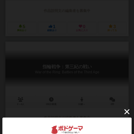
作品説明文の編集者を募集中
5
1
0
3
興味あり
経験あり
お気に入り
持ってる
指輪戦争：第三紀の戦い
War of the Ring: Battles of the Third Age
2～4人
180分前後
12歳～
0件
作品説明文の編集者を募集中
6
2
2
6