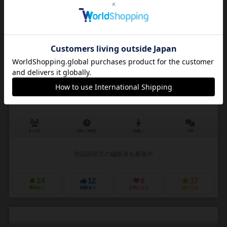
興味あり
経験あり
お気に入り
持ってる
指輪戦争
War of the Ring
2～4人
360～380分
12歳～
0件
作品説明文の編集者を募集中
24
12
9
37
興味あり
経験あり
お気に入り
持ってる