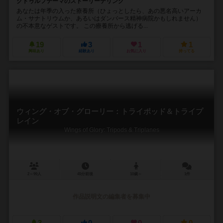
クトゥルフテーマのストーリーテリング
あなたは年季の入った療養所（ひょっとしたら、あの悪名高いアーカ
ム・サナトリウムか、あるいはダンバース精神病院かもしれません）
の不本意なゲストです。 この療養所から逃げる...
19
3
1
1
興味あり
経験あり
お気に入り
持ってる
ウィング・オブ・グローリー：トライポッド＆トライプ
レイン
Wings of Glory: Tripods & Triplanes
2～99人
45分前後
10歳～
1件
作品説明文の編集者を募集中