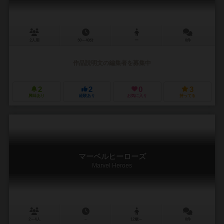
2人用
30～40分
ー
0件
作品説明文の編集者を募集中
2
2
0
3
興味あり
経験あり
お気に入り
持ってる
マーベルヒーローズ
Marvel Heroes
2～4人
－
12歳～
0件