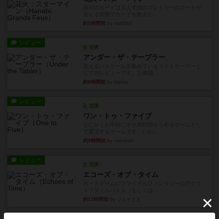
自分のカードは見えず他のプレイヤーのカードが
見える状態でカードを教えた...
約5時間前
by mob567
レビュー
充実
アンダー・ザ・テーブラー
笑えるバカゲームを集めているライトゲーマーと
してのレビューです。正体隠...
約8時間前
by toyota
レビュー
充実
ワン・トゥ・ファイブ
とにかくお手軽にすき間時間をうめるゲームとし
て重宝するゲームです。いわ...
約9時間前
by nabekoh
レビュー
充実
エコーズ・オブ・タイム
カードゲームにファイナルファンタジーのアクテ
ィブタイムバトル（もしくは...
約13時間前
by ジェイとと
レビュー