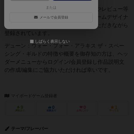
または
当サイトに掲載されている作品説明文やレビュー等
の情報は、ボドゲーマ運営事務局・ゲームデザイナ
メールで会員登録
ーご本人様・有志の皆様にご協力をいただきながら
登録されています。
しばらく表示しない
デューン：ウォー・フォー・アラキス ザ・スペー
シング・ギルドの特徴や概要を御存知の方は、ヘッ
ダーメニューからログイン/会員登録し作品説明文
の作成/編集にご協力いただければ幸いです。
マイボードゲーム登録者
9
0
0
1
興味あり
経験あり
お気に入り
持ってる
テーマ/フレーバー