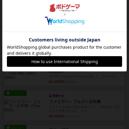
シャット・ザ・ボックス
とてもシンプルなダイスゲーム。2つのダイスを振
って、出目の合計を自分の...
約13時間前
by OSAっち
レビュー
充実
オバケだぞ～
対人アナログプレイ。簡単なルールで誰とでも遊
べるゲーム。こんなの子ども...
約15時間前
by おーちゃん
レビュー
充実
南北戦争
1983年にVictory Gamesが出版した『The Civil ...
約18時間前
by Chaco
レビュー
画像付き
ファイアー・ブルズ / 火牛陣
火牛を引き連れて敵を殲滅させる。縦か斜めで前2
列まで攻撃できるが、自分...
約20時間前
by うらまこ
レビュー