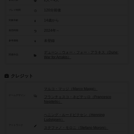
2人～4人
120分前後
プレイ時間
14歳から
対象年齢
2024年～
発売時期
未登録
参考価格
デューン：ウォー・フォー・アラキス（Dune:
関連作品
War for Arrakis）
クレジット
マルコ・マッジ（Marco Maggi）
ゲームデザイン
フランチェスコ・ネピテッロ（Francesco
Nepitello）
ヘニング・ルードビクセン（Henning
Ludvigsen）
アートワーク
ステファノ・モロニ（Stefano Moroni）