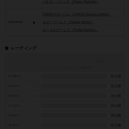
パオロ・パレンテ（Paolo Parente）
CMONグローバル（CMON Global Limited）
ホビーワールド（Hobby World）
関連企業/団体
ポータルゲームズ（Portal Games）
レーティング
レーティングを行うには
ログイン
が必要です
-
非公開
10点の人
-
非公開
9点の人
-
非公開
8点の人
-
非公開
7点の人
-
非公開
6点の人
-
非公開
5点の人