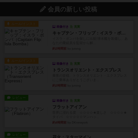
会員の新しい投稿
ルール/インスト
画像付き
充実
キャプテン・フリップ：イスラ・ボンバ
イスラ・ボンバを探しに出航!潜水艦を装備し、あ
なたの乗組員を監獄から解...
約2時間前
by jurong
ルール/インスト
画像付き
充実
トランスオリエント・エクスプレス
乗客の皆様、トランスオリエント・エクスプレス
にご乗車ありがとうございま...
約2時間前
by jurong
レビュー
画像付き
充実
フラットアイアン
世界に浸れる度 ☆☆☆☆★楽しさ ☆☆☆☆★
タイパ ☆☆☆☆☆マンハッ...
約4時間前
by DKnewyork
レビュー
花火：スターマイン