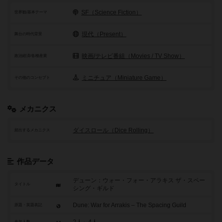
SF（Science Fiction）
世界観/基本テーマ
現代（Present）
舞台の時代背景
映画/テレビ番組（Movies / TV Show）
政治経済/各種産業
ミニチュア（Miniature Game）
その他のコンセプト
メカニクス
ダイスロール（Dice Rolling）
頻出するメカニクス
作品データ
デューン：ウォー・フォー・アラキス ザ・スペー
タイトル
シング・ギルド
Dune: War for Arrakis – The Spacing Guild
原題・英題表記
参加人数