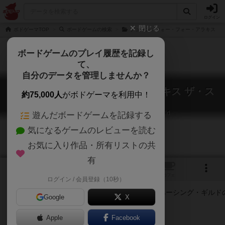
ログイン
閉じる
ボドゲーマTOP
ボードゲームの検索
デューン：ウォー・フォー・アラキス
ボードゲームのプレイ履歴を記録し
て、
自分のデータを管理しませんか？
デューン：ウォー・フォー・アラキス ザ・ス
約75,000人
がボドゲーマを利用中！
ペーシング・ギルド
Dune: War for Arrakis – The Spacing Guild
遊んだボードゲームを記録する
気になるゲームのレビューを読む
お気に入り作品・所有リストの共
有
1
トップ
画像
動画
レビュー
カフェ
ログイン / 会員登録（10秒）
Google
X
Apple
ご協力ください
Facebook