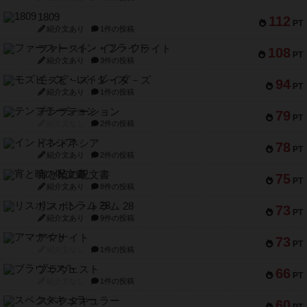
1809
112
PT
紹介文あり
1件の投稿
ファースト・イン・フライト
108
PT
紹介文あり
3件の投稿
モズビ－ズ・レイダ－ズ
94
PT
紹介文あり
1件の投稿
テンプテーション
79
PT
紹介文なし
2件の投稿
インドネシア
78
PT
紹介文あり
2件の投稿
宵と暁の呪文書
75
PT
紹介文あり
8件の投稿
リスボン・トラム 28
73
PT
紹介文あり
9件の投稿
アマナイト
73
PT
紹介文なし
1件の投稿
ブラヴェスト
66
PT
紹介文なし
1件の投稿
スペクタキュラー
60