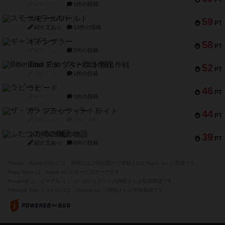
PT
紹介文なし
1件の投稿
スモールワールド
59
PT
紹介文あり
13件の投稿
ギャンブラー
58
PT
紹介文なし
2件の投稿
Bitter End ブタペスト救出作戦
52
PT
紹介文なし
1件の投稿
ラピード
46
PT
紹介文なし
1件の投稿
ザ・フラッフィー・ライト
44
PT
紹介文なし
0件の投稿
ふたつの城の物語
39
PT
紹介文あり
6件の投稿
※Apple、Apple のロゴ は、米国および他の国々で登録されたApple Inc.の商標です。
※App Store は、Apple Inc.のサービスマークです。
※Android は、グーグル インコーポレイテッドの商標または登録商標です。
※Google Play とそのロゴは、Google Inc.の商標または登録商標です。