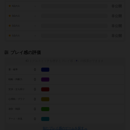
-
非公開
4点の人
-
非公開
3点の人
-
非公開
2点の人
-
非公開
1点の人
プレイ感の評価
トグルスイッチを押すとプレイ感（
※
）の投票ができます
0
運・確率
0
戦略・判断力
0
交渉・立ち回り
0
心理戦・ブラフ
0
攻防・戦闘
0
アート・外見
似たプレイ感のゲームを探す→