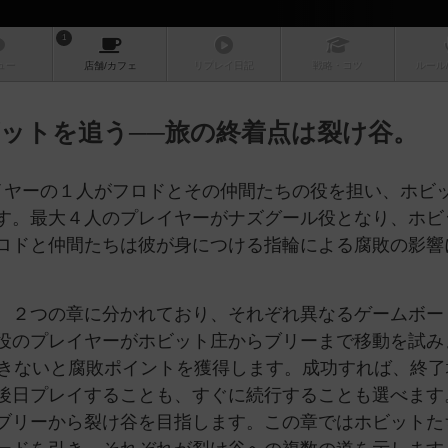
1
ュー
店舗/
カフェ
リプレイ
日記
戦略
・コツ
ルール
ットを追う──旅の終着点は裂け谷。
g」は、プレイヤーの１人がフロドとその仲間たちの役を担い、ホビ
す。最大４人のプレイヤーがナズグール役となり、ホビ
ロドと仲間たちは彼が身につける指輪による腐敗の影響
、２つの章に分かれており、それぞれ異なるゲームボー
役のプレイヤーがホビット庄からブリーまで移動を試み
できないと腐敗ポイントを獲得します。成功すれば、終了
後日プレイすることも、すぐに続行することも選べます
ブリーから裂け谷を目指します。この章ではホビットた