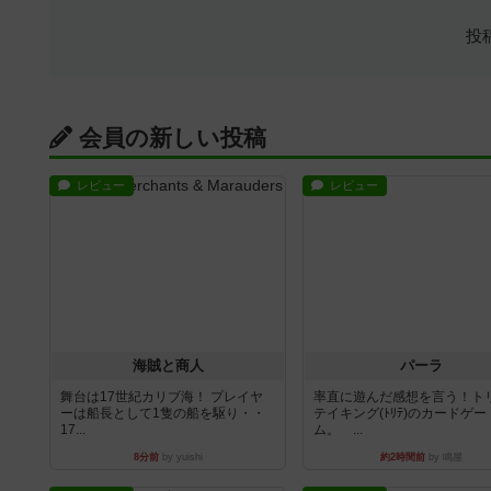
投
会員の新しい投稿
レビュー
レビュー
海賊と商人
パーラ
舞台は17世紀カリブ海！ プレイヤ
率直に遊んだ感想を言う！ト
ーは船長として1隻の船を駆り・・
テイキング(ﾄﾘﾃ)のカードゲー
17...
ム。 ...
8分前
by yuishi
約2時間前
by 鳴屋