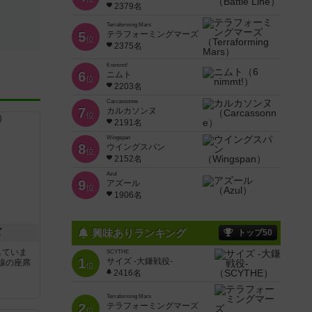
2379名
Terraforming Mars
5
テラフォーミングマーズ
位
2375名
6 nimmt!
6
ニムト
位
2203名
Carcassonne
7
カルカソンヌ
位
2191名
Wingspan
8
ウイングスパン
位
2152名
Azul
9
アズール
位
1906名
ズ
興味ありランキング
トップ50
していま
SCYTHE
1
サイズ -大鎌戦役-
線の座席
位
2416名
と
Terraforming Mars
2
テラフォーミングマーズ
位