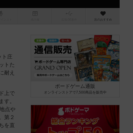
/インスト
掲示板
拡張/関連
作
次のおすすめ
ット庄
ットた
に耐え
ボードゲーム通販
ド上で
オンラインストアで7,500商品を販売中
ます。
地点や
。第２
ちを直