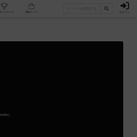
ログイン
カフェ/店舗
人気ボードゲーム
通販ストア
ello）