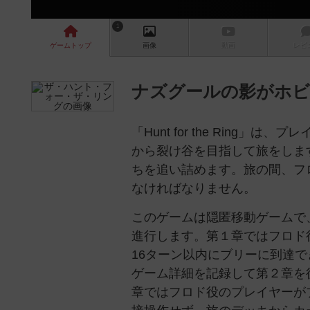
1
ゲーム
トップ
画像
動画
レビ
ナズグールの影がホビ
「Hunt for the Rin
から裂け谷を目指して旅をしま
ちを追い詰めます。旅の間、フ
なければなりません。
このゲームは隠匿移動ゲームで
進行します。第１章ではフロド
16ターン以内にブリーに到達
ゲーム詳細を記録して第２章を
章ではフロド役のプレイヤーが