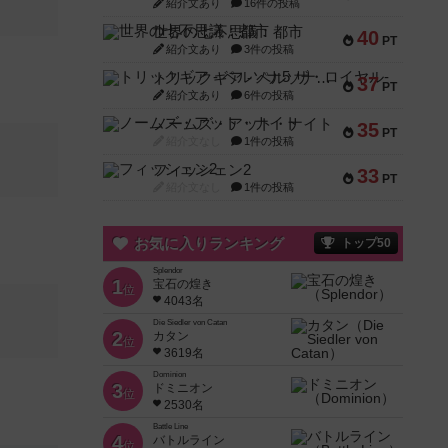
紹介文あり
16件の投稿
世界の七不思議：都市
40
PT
紹介文あり
3件の投稿
トリックギア - ペルソナ5 ザ・ロイヤル-
37
PT
紹介文あり
6件の投稿
ノームズ・アット・ナイト
35
PT
紹介文なし
1件の投稿
フィッシェン2
33
PT
紹介文なし
1件の投稿
お気に入りランキング
トップ50
Splendor
1
宝石の煌き
位
4043名
Die Siedler von Catan
2
カタン
位
3619名
Dominion
3
ドミニオン
位
2530名
Battle Line
4
バトルライン
位