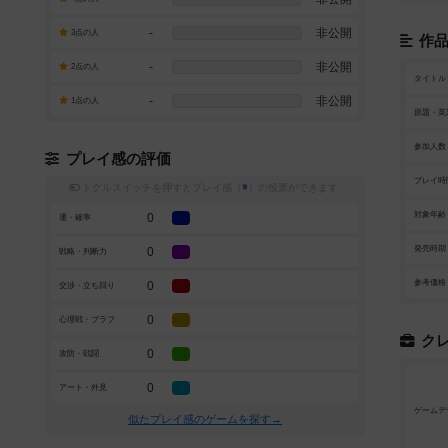
-
非公開
3点の人
作
-
非公開
2点の人
タイトル
-
非公開
1点の人
原題・英
参加人数
プレイ感の評価
プレイ時
トグルスイッチを押すとプレイ感（
※
）の投票ができます
対象年齢
0
運・確率
発売時期
0
戦略・判断力
参考価格
0
交渉・立ち回り
0
心理戦・ブラフ
ク
0
攻防・戦闘
0
アート・外見
ゲームデ
似たプレイ感のゲームを探す→