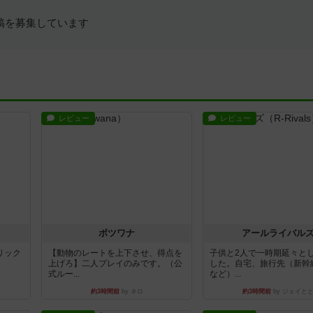
稿を募集しています
レビュー
レビュー
ボツワナ
アールライバル
リック
【動物のレートを上下させ、得点を
子供と2人で一時期延々と
上げろ】二人プレイのみです。（公
した。自宅、旅行先（新幹
式ルー...
など）...
約3時間前
by ネロ
約3時間前
by ジェイと