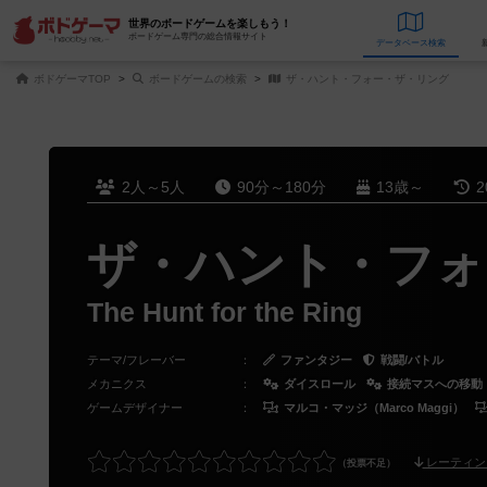
世界のボードゲームを楽しもう！
ボードゲーム専門の総合情報サイト
データベース
検
ボドゲーマTOP
ボードゲームの検索
ザ・ハント・フォー・ザ・リング
2人～5人
90分～180分
13歳～
2
ザ・ハント・フォ
The Hunt for the Ring
テーマ/フレーバー
：
ファンタジー
戦闘/バトル
メカニクス
：
ダイスロール
接続マスへの移動
ゲームデザイナー
：
マルコ・マッジ（Marco Maggi）
レーティン