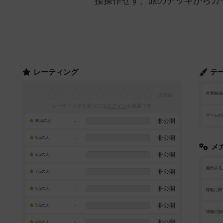
接操作せず、旅のデッキからカ
レーティング
テ
世界観/
レーティングを行うには
ログイン
が必要です
ゲームの
-
非公開
10点の人
-
非公開
9点の人
メ
-
非公開
8点の人
頻出する
-
非公開
7点の人
-
非公開
6点の人
移動に関
-
非公開
5点の人
情報の扱
-
非公開
4点の人