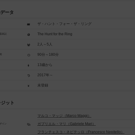
品データ
ザ・ハント・フォー・ザ・リング
The Hunt for the Ring
題表記
2人～5人
90分～180分
間
13歳から
2017年～
未登録
レジット
マルコ・マッジ（Marco Maggi）
ガブリエル・マリ（Gabriele Mari）
ザイン
フランチェスコ・ネピテッロ（Francesco Nepitello）