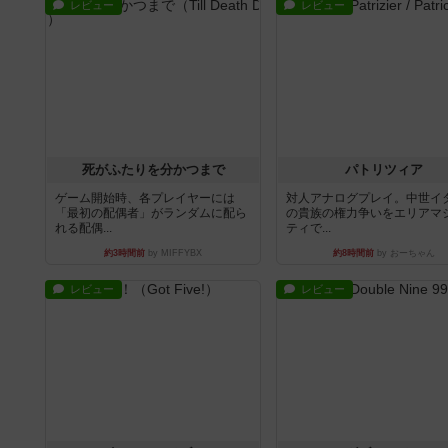
レビュー
レビュー
死がふたりを分かつまで
パトリツィア
ゲーム開始時、各プレイヤーには
対人アナログプレイ。中世イ
「最初の配偶者」がランダムに配ら
の貴族の権力争いをエリアマ
れる配偶...
ティで...
約3時間前
by MIFFYBX
約8時間前
by おーちゃん
レビュー
レビュー