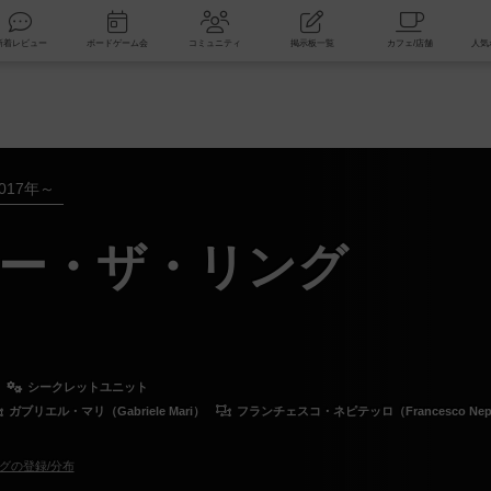
索
新着レビュー
ボードゲーム会
コミュニティ
掲示板一覧
017年～
ー・ザ・リング
シークレットユニット
ガブリエル・マリ（Gabriele Mari）
フランチェスコ・ネピテッロ（Francesco Nepit
グの登録/分布