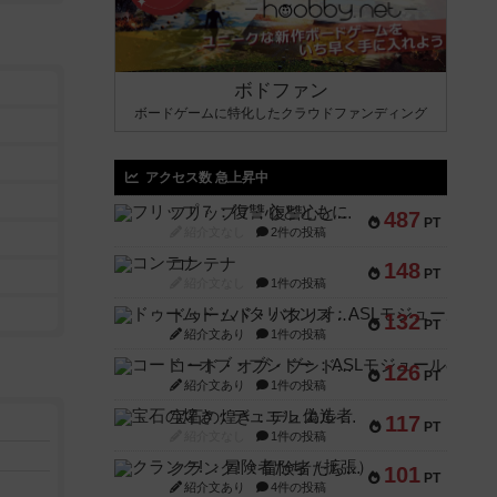
ボドファン
ボードゲームに特化したクラウドファンディング
アクセス数 急上昇中
フリップ７：復讐心とともに
487
PT
紹介文なし
2件の投稿
コンテナ
148
PT
紹介文なし
1件の投稿
ドゥームド・バタリオンズ：ASLモジュール11
132
PT
紹介文あり
1件の投稿
コード・オブ・ブシドー：ASLモジュール8
126
PT
紹介文あり
1件の投稿
宝石の煌き：デュエル 偽造者
117
PT
紹介文なし
1件の投稿
クランク! ：冒険者たち（拡張）
101
PT
紹介文あり
4件の投稿