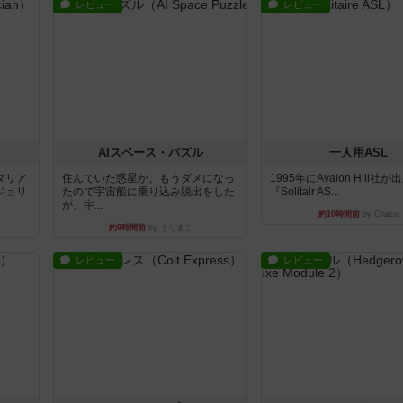
レビュー
レビュー
AIスペース・パズル
一人用ASL
タリア
住んでいた惑星が、もうダメになっ
1995年にAvalon Hill社
ジョリ
たので宇宙船に乗り込み脱出をした
『Solitair AS...
が、宇...
約10時間前
by Chaco
約9時間前
by うらまこ
レビュー
レビュー