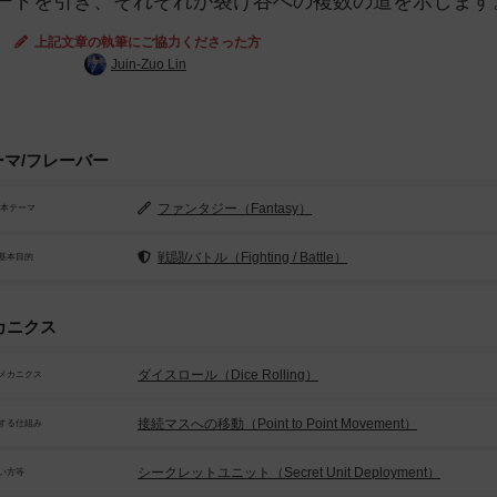
ードを引き、それぞれが裂け谷への複数の道を示します
上記文章の執筆にご協力くださった方
Juin-Zuo Lin
ーマ/フレーバー
ファンタジー（Fantasy）
基本テーマ
戦闘/バトル（Fighting / Battle）
基本目的
カニクス
ダイスロール（Dice Rolling）
メカニクス
接続マスへの移動（Point to Point Movement）
する仕組み
シークレットユニット（Secret Unit Deployment）
い方等