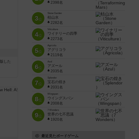
2398名
Stone Garden
3
枯山水
位
2282名
Viticulture
4
ワイナリーの四季
位
2273名
Agricola
5
アグリコラ
位
2119名
が出版した
Azul
6
アズール
位
2035名
Splendor
7
宝石の煌き
位
2031名
Wingspan
8
ウイングスパン
位
2008名
7 Wonders
9
世界の七不思議
位
1920名
最近見たボードゲーム