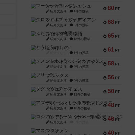
マーケットフレッシュ
80
PT
紹介文あり
1件の投稿
クロス・オブ・アイアン
68
PT
紹介文あり
3件の投稿
ふたつの街の物語
65
PT
紹介文あり
18件の投稿
とうほうの！
61
PT
紹介文なし
1件の投稿
メメントオンラインタクティクス
58
PT
紹介文あり
4件の投稿
ブリックス
56
PT
紹介文あり
4件の投稿
ダグエイトチェス
50
PT
紹介文あり
11件の投稿
アズール：シントラのステンドグラス
48
PT
紹介文あり
18件の投稿
ロシアン・キャンペーン：第5版デラックス
46
PT
紹介文あり
0件の投稿
マスクメン
40
PT