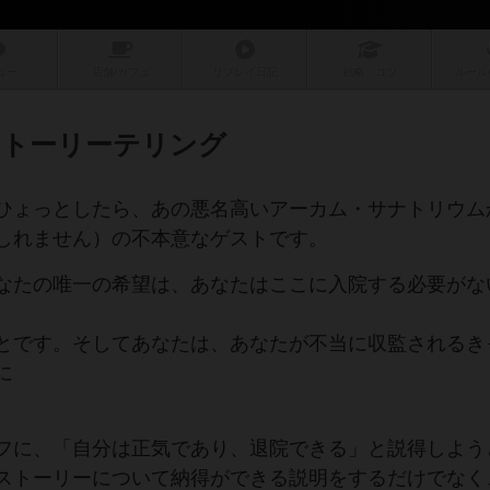
ュー
店舗/
カフェ
リプレイ
日記
戦略
・コツ
ルール
ストーリーテリング
ひょっとしたら、あの悪名高いアーカム・サナトリウム
しれません）の不本意なゲストです。
なたの唯一の希望は、あなたはここに入院する必要がな
とです。そしてあなたは、あなたが不当に収監されるき
に
フに、「自分は正気であり、退院できる」と説得しよう
ストーリーについて納得ができる説明をするだけでなく