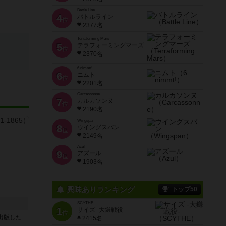
Battle Line
4
バトルライン
位
2377名
Terraforming Mars
5
テラフォーミングマーズ
位
2370名
6 nimmt!
6
ニムト
位
2201名
Carcassonne
7
カルカソンヌ
位
2190名
Wingspan
8
ウイングスパン
位
2149名
Azul
9
アズール
位
1903名
興味ありランキング
トップ50
SCYTHE
1
サイズ -大鎌戦役-
位
sが出版した
2415名