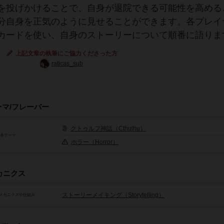
を投げかけることで、自身が退院できる可能性を高める
分自身を正気のように見せることができます。各プレイ
カードを使い、自身のストーリーについて順番に語りま
上記文章の執筆にご協力くださった方
raticas_sub
ーマ/フレーバー
クトゥルフ神話（Cthulhu）
基本テーマ
ホラー（Horror）
カニクス
ストーリーメイキング（Storytelling）
メカニクスや仕組み