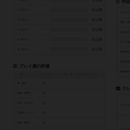
-
非公開
作
-
非公開
5点の人
タイトル
-
非公開
4点の人
原題・英
-
非公開
3点の人
参加人数
-
非公開
2点の人
プレイ時
-
非公開
1点の人
対象年齢
発売時期
プレイ感の評価
参考価格
トグルスイッチを押すとプレイ感（
※
）の投票ができます
0
運・確率
ク
0
戦略・判断力
0
交渉・立ち回り
ゲームデ
0
心理戦・ブラフ
0
攻防・戦闘
アートワ