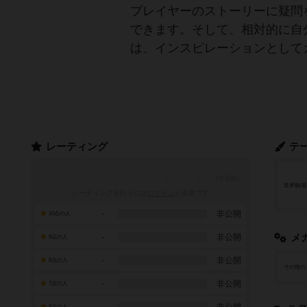
プレイヤーのストーリーに疑問
できます。そして、相対的に自
は、インスピレーションとして
レーティング
テ
世界観/
レーティングを行うには
ログイン
が必要です
-
非公開
10点の人
-
非公開
メ
9点の人
-
非公開
8点の人
その他の
-
非公開
7点の人
6点の人