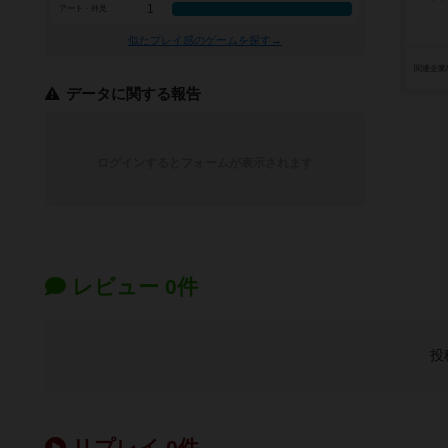
1
アート・外見
似たプレイ感のゲームを探す→
関連企業
データに関する報告
ログインするとフォームが表示されます
レビュー 0件
投
リプレイ 0件