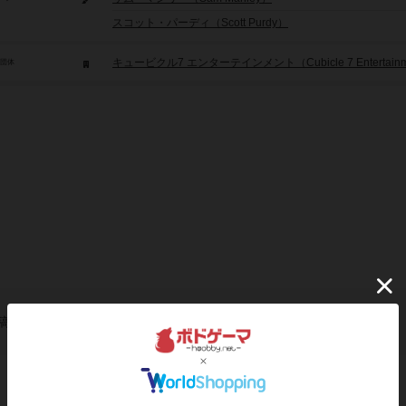
スコット・パーディ（Scott Purdy）
キュービクル7 エンターテインメント（Cubicle 7 Entertainm
/団体
稿を募集しています