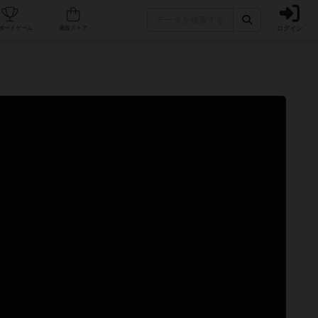
ログイン
カフェ/店舗
人気ボードゲーム
通販ストア