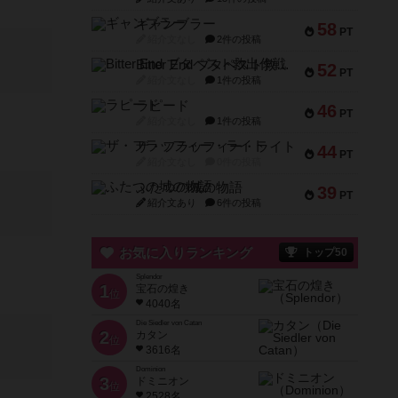
ギャンブラー
58
PT
紹介文なし
2件の投稿
Bitter End ブタペスト救出作戦
52
PT
紹介文なし
1件の投稿
ラピード
46
PT
紹介文なし
1件の投稿
ザ・フラッフィー・ライト
44
PT
紹介文なし
0件の投稿
ふたつの城の物語
39
PT
紹介文あり
6件の投稿
お気に入りランキング
トップ50
Splendor
1
宝石の煌き
位
4040名
Die Siedler von Catan
2
カタン
位
3616名
Dominion
3
ドミニオン
位
2528名