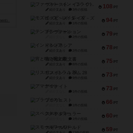
ファースト・イン・フライト
108
PT
紹介文あり
3件の投稿
モズビ－ズ・レイダ－ズ
94
ent）
PT
紹介文あり
1件の投稿
テンプテーション
79
PT
紹介文なし
2件の投稿
インドネシア
78
PT
紹介文あり
2件の投稿
宵と暁の呪文書
75
PT
紹介文あり
8件の投稿
リスボン・トラム 28
73
PT
紹介文あり
9件の投稿
アマナイト
73
PT
紹介文なし
1件の投稿
ブラヴェスト
66
PT
紹介文なし
1件の投稿
スペクタキュラー
60
PT
紹介文なし
1件の投稿
スモールワールド
59
PT
紹介文あり
13件の投稿