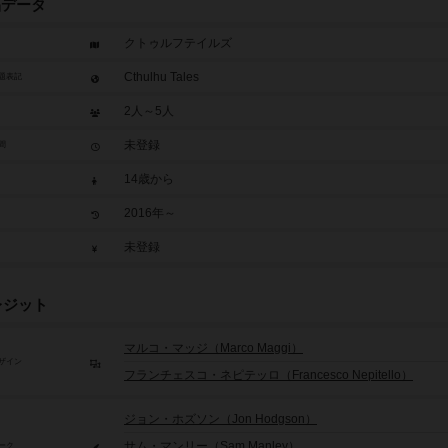
品データ
クトゥルフテイルズ
Cthulhu Tales
題表記
2人～5人
未登録
間
14歳から
2016年～
未登録
レジット
マルコ・マッジ（Marco Maggi）
ザイン
フランチェスコ・ネピテッロ（Francesco Nepitello）
ジョン・ホズソン（Jon Hodgson）
サム・マンリー（Sam Manley）
ーク