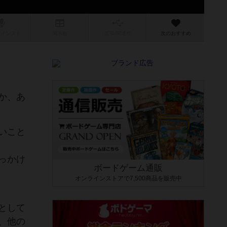
/インスト
掲示板
拡張/関連
作
次のおすすめ
か、あ
いこと
っかけ
ボードゲーム通販
オンラインストアで7,500商品を販売中
として
、他の