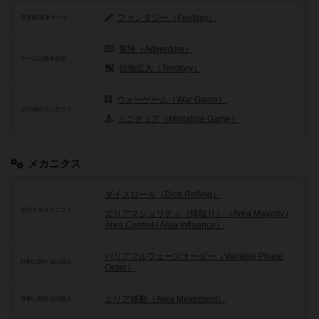
ファンタジー（Fantasy）
世界観/基本テーマ
冒険（Adventure）
ゲームの基本目的
領地拡大（Territory）
ウォーゲーム（War Game）
その他のコンセプト
ミニチュア（Miniature Game）
メカニクス
ダイスロール（Dice Rolling）
頻出するメカニクス
エリアマジョリティ（陣取り）（Area Majority /
Area Control / Area influence）
バリアブルフェーズオーダー（Variable Phase
行動に関する仕組み
Order）
エリア移動（Area Movement）
移動に関する仕組み