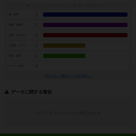
トグルスイッチを押すとプレイ感（
※
）の投票ができます
2
運・確率
2
戦略・判断力
2
交渉・立ち回り
1
心理戦・ブラフ
1
攻防・戦闘
0
アート・外見
似たプレイ感のゲームを探す→
データに関する報告
ログインするとフォームが表示されます