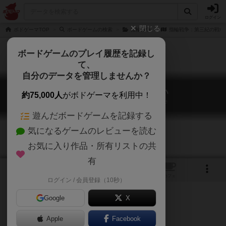
ログイン
閉じる
ボドゲーマTOP
ボードゲームの検索
指輪戦争
指輪戦争：第三紀の戦い
ボードゲームのプレイ履歴を記録し
て、
自分のデータを管理しませんか？
指輪戦争：第三紀の戦い
約75,000人
がボドゲーマを利用中！
War of the Ring: Battles of the Third Age
遊んだボードゲームを記録する
気になるゲームのレビューを読む
お気に入り作品・所有リストの共
有
1
トップ
画像
動画
レビュー
カフェ
ログイン / 会員登録（10秒）
Google
X
Apple
ご協力ください
Facebook