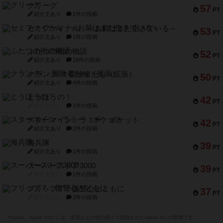
クリーグ
57
PT
紹介文あり
1件の投稿
セミファイナル ～お前はまだ生きている～
53
PT
紹介文あり
1件の投稿
ふたつの街の物語
52
PT
紹介文あり
18件の投稿
クランク! ：冒険者たち（拡張）
50
PT
紹介文あり
4件の投稿
とうほうの！
42
PT
紹介文なし
1件の投稿
スターマイン・ラミー ポケット
42
PT
紹介文あり
2件の投稿
海兵隊
39
PT
紹介文あり
1件の投稿
スーパーストア3000
39
PT
紹介文なし
1件の投稿
フリップ７：復讐心とともに
37
PT
紹介文なし
2件の投稿
※Apple、Apple のロゴ は、米国および他の国々で登録されたApple Inc.の商標です。