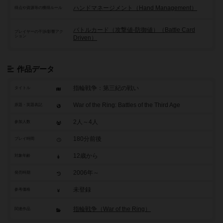
ハンドマネージメント（Hand Management）
得点や資源等の獲得ルール
バトルカード（攻撃値-防御値）（Battle Card
プレイヤーの干渉/影響アク
ション
Driven）
作品データ
指輪戦争：第三紀の戦い
タイトル
War of the Ring: Battles of the Third Age
原題・英題表記
2人～4人
参加人数
180分前後
プレイ時間
12歳から
対象年齢
2006年～
発売時期
未登録
参考価格
指輪戦争（War of the Ring）
関連作品