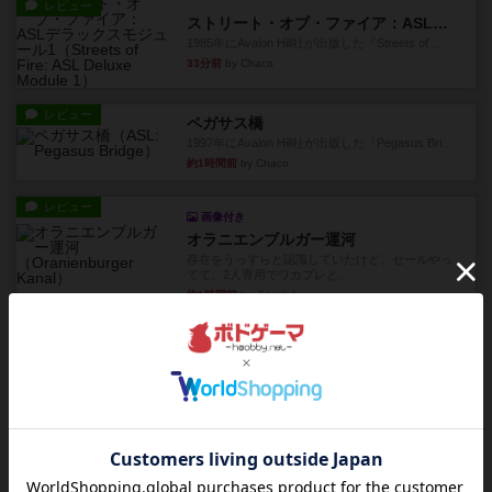
レビュー
ストリート・オブ・ファイア：ASLデラックスモジュール1
1985年にAvalon Hill社が出版した『Streets of ...
33分前
by Chaco
レビュー
ペガサス橋
1997年にAvalon Hill社が出版した『Pegasus Bri...
約1時間前
by Chaco
レビュー
画像付き
オラニエンブルガー運河
存在をうっすらと認識していたけど、セールやっ
てて、2人専用でワカプレと...
約1時間前
by みいやん
レビュー
画像付き
充実
フィッシェン2
ゲームの流れはフィッシェンだが、ゲーム開始時
はペリカンとエビの2スート...
約1時間前
by うらまこ
レビュー
パイパー戦闘団2