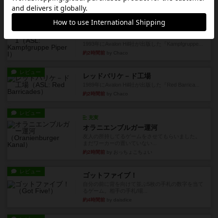
1996年にAvalon Hill社が出版した『Kampfgruppe...
約2時間前
by Chaco
レビュー
パイパー戦闘団1
1993年にAvalon Hill社が出版した『Kampfgruppe...
約2時間前
by Chaco
レビュー
レッドバリケ－ド工場
1989年にAvalon Hill社が出版した『Red Barrica...
約2時間前
by Chaco
レビュー
充実
オラニエンブルガー運河
友人の所持してるゲームをさせてもらいました。
まだワーカーの置いていない...
約2時間前
by おっちょこちょい
レビュー
ゴットファイブ！
自分の前に背を向けて並ぶ5枚の手札の数字を当て
るゲーム。相手の手札/場...
約4時間前
by daisdice