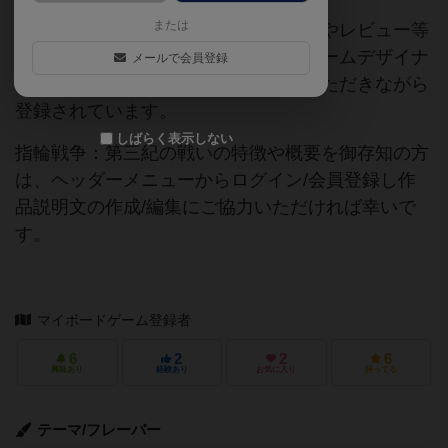
または
当サイトに掲載されている作品説明文やレビュー等
の情報は、ボドゲーマ運営事務局・ゲームデザイナ
メールで会員登録
ーご本人様・有志の皆様にご協力をいただきながら
登録されています。
しばらく表示しない
指輪戦争：第三紀の戦いの特徴や概要を御存知の方
は、ヘッダーメニューからログイン/会員登録し作
品説明文の作成/編集にご協力いただければ幸いで
す。
マイボードゲーム登録者
6
2
2
6
興味あり
経験あり
お気に入り
持ってる
テーマ/フレーバー