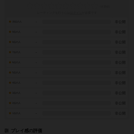
レーティングを行うには
ログイン
が必要です
-
非公開
10点の人
-
非公開
9点の人
-
非公開
8点の人
-
非公開
7点の人
-
非公開
6点の人
-
非公開
5点の人
-
非公開
4点の人
-
非公開
3点の人
-
非公開
2点の人
-
非公開
1点の人
プレイ感の評価