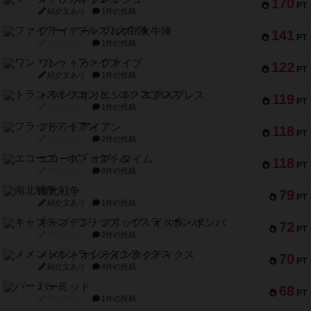
170
PT
紹介文あり
1件の投稿
ファイアー・ブルズ / 火牛陣
141
PT
紹介文なし
1件の投稿
ワン・トゥ・ファイブ
122
PT
紹介文あり
1件の投稿
トランスオリエント・エクスプレス
119
PT
紹介文なし
1件の投稿
フラットアイアン
118
PT
紹介文なし
2件の投稿
エコーズ・オブ・タイム
118
PT
紹介文なし
8件の投稿
南北戦争
79
PT
紹介文あり
1件の投稿
キャプテン・フリップ：イスラ・ボンバ
72
PT
紹介文なし
2件の投稿
メメントオンラインタクティクス
70
PT
紹介文あり
4件の投稿
パーミッド
68
PT
紹介文なし
1件の投稿