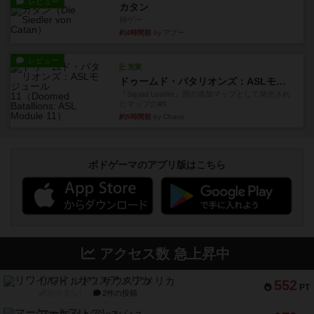
レビュー
カタン
神ゲー
約4時間前
by アプー
レビュー
充実
ドゥームド・バタリオンズ：ASLモジュール11
『Squad Leader』用の追加マップとして発売され
たマップの#9...
約5時間前
by Chaco
ボドゲーマのアプリ版はこちら
アクセス数 急上昇中
リワイルド：サウスアメリカ
552
PT
紹介文なし
2件の投稿
マーケットフレッシュ