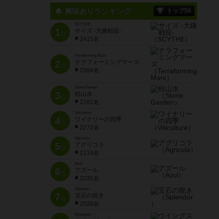
興味ありランキング
トップ50
SCYTHE
1
サイズ -大鎌戦役-
位
2415名
Terraforming Mars
2
テラフォーミングマーズ
位
2394名
Stone Garden
3
枯山水
位
2281名
Viticulture
4
ワイナリーの四季
位
2272名
Agricola
5
アグリコラ
位
2119名
Azul
6
アズール
位
2035名
Splendor
7
宝石の煌き
位
2028名
Wingspan