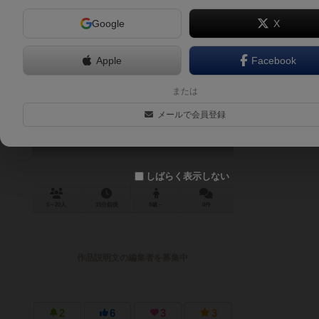
Google
X
Apple
Facebook
パーフェクトアリバイ
または
Où étiez-vous?
メールで会員登録
しばらく表示しない
5～20人
15分前後
8歳～
0件
作品説明文の編集者を募集中
2
6
3
3