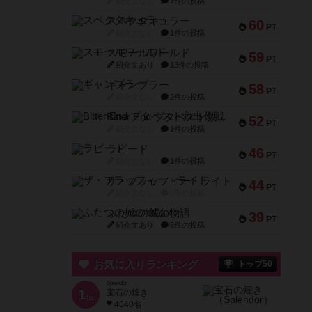
紹介文なし
1件の投稿
スペクタキュラー
60
PT
紹介文なし
1件の投稿
スモールワールド
59
PT
紹介文あり
13件の投稿
ギャンブラー
58
PT
紹介文なし
2件の投稿
Bitter End ブタペスト救出作戦
52
PT
紹介文なし
1件の投稿
ラピード
46
PT
紹介文なし
1件の投稿
ザ・フラッフィー・ライト
44
PT
紹介文なし
0件の投稿
ふたつの城の物語
39
PT
紹介文あり
6件の投稿
お気に入りランキング
トップ50
Splendor
1
宝石の煌き
位
4040名