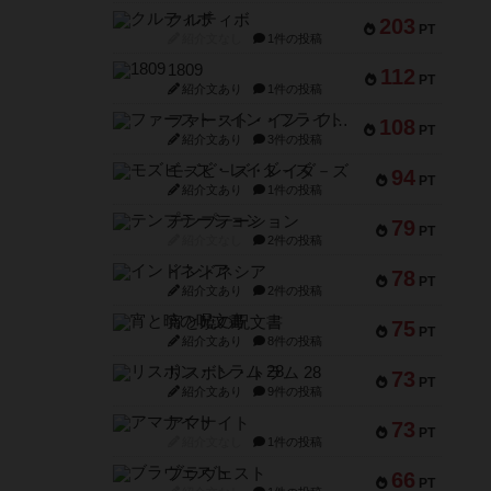
クルティボ
203
PT
紹介文なし
1件の投稿
1809
112
PT
紹介文あり
1件の投稿
ファースト・イン・フライト
108
PT
紹介文あり
3件の投稿
モズビ－ズ・レイダ－ズ
94
PT
紹介文あり
1件の投稿
テンプテーション
79
PT
紹介文なし
2件の投稿
インドネシア
78
PT
紹介文あり
2件の投稿
宵と暁の呪文書
75
PT
紹介文あり
8件の投稿
リスボン・トラム 28
73
PT
紹介文あり
9件の投稿
アマナイト
73
PT
紹介文なし
1件の投稿
ブラヴェスト
66
PT