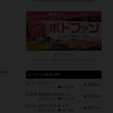
ボドゲが遊べる店舗を全国500店舗以上掲載中
ボドファン
ボードゲームに特化したクラウドファンディング
990年
アクセス数 急上昇中
コレクト！
340
PT
紹介文なし
1件の投稿
無限まちがいさがし
322
PT
紹介文あり
2件の投稿
ガルフストライク
217
PT
紹介文あり
1件の投稿