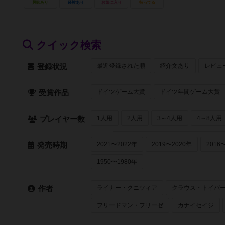
興味あり
経験あり
お気に入り
持ってる
クイック検索
最近登録された順
紹介文あり
レビュ
登録状況
ドイツゲーム大賞
ドイツ年間ゲーム大賞
受賞作品
1人用
2人用
3～4人用
4～8人用
プレイヤー数
2021〜2022年
2019〜2020年
2016
発売時期
1950〜1980年
ライナー・クニツィア
クラウス・トイバ
作者
フリードマン・フリーゼ
カナイセイジ