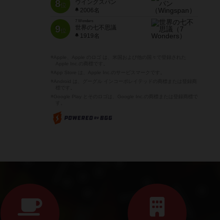
8
ウイングスパン
位
2006名
7 Wonders
9
世界の七不思議
位
1919名
※Apple、Apple のロゴ は、米国および他の国々で登録された
Apple Inc.の商標です。
※App Store は、Apple Inc.のサービスマークです。
※Android は、グーグル インコーポレイテッドの商標または登録商
標です。
※Google Play とそのロゴは、Google Inc.の商標または登録商標で
す。