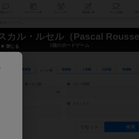
索
新着レビュー
ボードゲーム会
コミュニティ
掲示板一覧
 1個のボードゲーム
スカル・ルセル（Pascal Rousse
1個のボードゲーム
閉じる
、
更新順
登録順
人気順
注目順
投稿数
レート順
ワード検索ができます。
検索できます。
プレイ対象人数に含まれるボードゲームを指定します。
目安となる所要時間を指定することができ
遊べる人数
プレイ時間
物などモチーフ・ストーリーを指定することができます。直感的にゲームシステムを理解
ゲーム性を構成するコアシステムです。主
バー
メカニクス
リセット