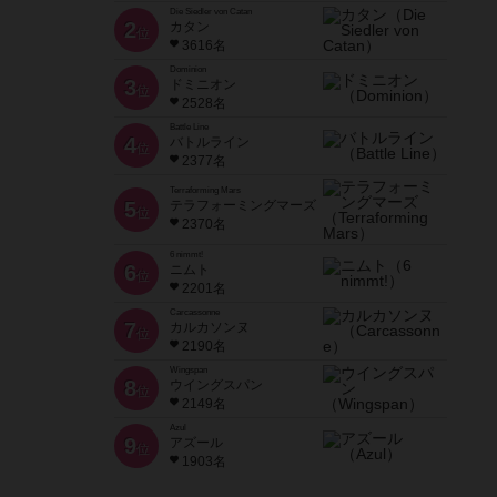
Die Siedler von Catan
2
カタン
位
3616名
Dominion
3
ドミニオン
位
2528名
Battle Line
4
バトルライン
位
2377名
Terraforming Mars
5
テラフォーミングマーズ
位
2370名
6 nimmt!
6
ニムト
位
2201名
Carcassonne
7
カルカソンヌ
位
2190名
Wingspan
8
ウイングスパン
位
2149名
Azul
9
アズール
位
1903名