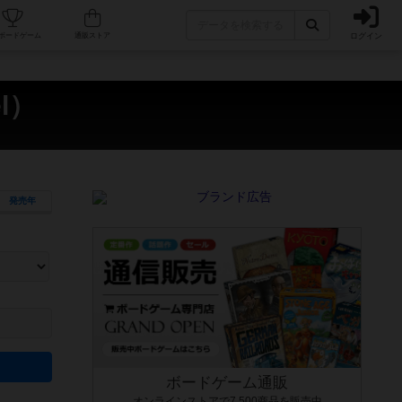
ログイン
カフェ/店舗
人気ボードゲーム
通販ストア
l）
発売年
ます。マニュアルを読む時間や参加者へのルール説明時間は含まれていないため、初めて遊
できるよう、中世ファンタジー・クッキング・海賊同士の対決など、ゲームコンセプトを絞
にボードゲームに慣れている方向けの絞込機能です。例えば「ダイスロール」はランダム値
ボードゲーム通販
オンラインストアで7,500商品を販売中