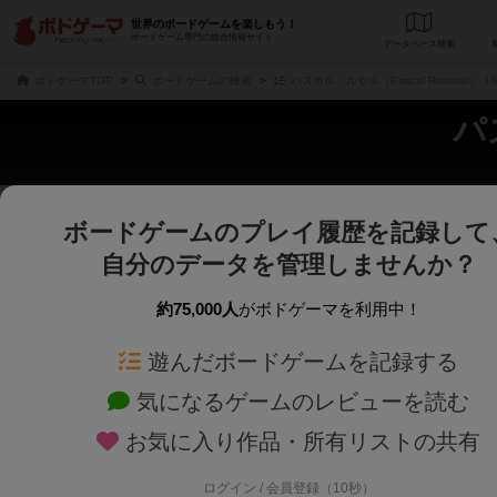
世界のボードゲームを楽しもう！
ボードゲーム専門の総合情報サイト
データベース
検
ボドゲーマTOP
ボードゲームの検索
パスカル・ルセル（Pascal Roussel）
パ
ボードゲームのプレイ履歴を記録して
さくさく表示
じっくり表示
自分のデータを管理しませんか？
商品名、商品説明文、デザイナー名、テーマ名、メカニクス名を対象にフリー
ゲームデザイナー名を指定して
フリーワード
ゲームデザイナー
約75,000人
がボドゲーマを利用中！
遊んだボードゲームを記録する
対象年齢を指定します。
世界観や登場人
対象年齢
テーマ/フレー
気になるゲームのレビューを読む
お気に入り作品・所有リストの共有
ログイン / 会員登録（10秒）